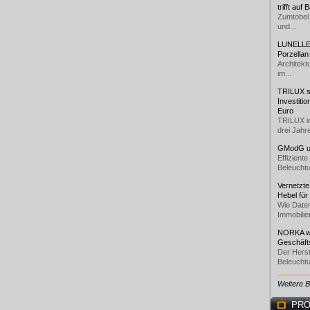
trifft auf
Zumtobel 
und...
LUNELLE 
Porzellan
Architekt
im...
TRILUX st
Investiti
Euro
TRILUX i
drei Jahre
GModG un
Effizient
Beleuchtu
Vernetzte
Hebel für
Wie Daten
Immobilie
NORKA we
Geschäfts
Der Herst
Beleuchtu
Weitere 
PRO