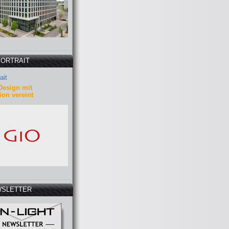
PORTRAIT
ait
Design mit
ion vereint
SLETTER