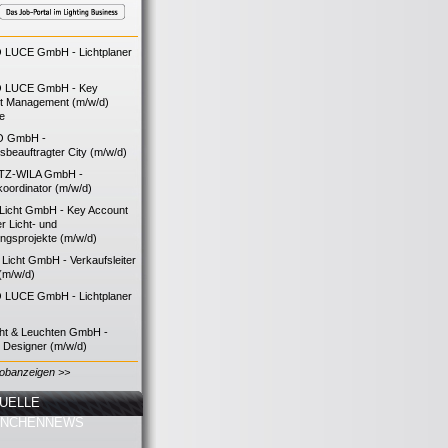
LUCE GmbH - Lichtplaner
 LUCE GmbH - Key
t Management (m/w/d)
ie
O GmbH -
bsbeauftragter City (m/w/d)
TZ-WILA GmbH -
koordinator (m/w/d)
icht GmbH - Key Account
 Licht- und
ngsprojekte (m/w/d)
icht GmbH - Verkaufsleiter
(m/w/d)
LUCE GmbH - Lichtplaner
cht & Leuchten GmbH -
g Designer (m/w/d)
Jobanzeigen >>
UELLE
ANCHENNEWS