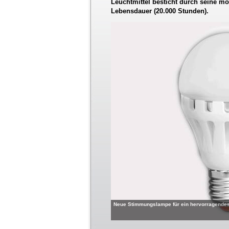
Leuchtmittel besticht durch seine 
Lebensdauer (20.000 Stunden).
Neue Stimmungslampe für ein hervorragendes F