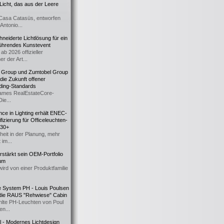
icht, das aus der Leere
Casa Catasüs, entworfen
Antonio...
eiderte Lichtlösung für ein
führendes Kunstevent
ab 2026 offizieller
er der Art...
t Group und Zumtobel Group
 die Zukunft offener
ding-Standards
mes RealEstateCore-
Die...
ce in Lighting erhält ENEC-
fizierung für Officeleuchten-
730+
heit in der Planung, mehr
 im...
erstärkt sein OEM-Portfolio
ium
wird von einer Produktfamilie
e System PH - Louis Poulsen
 die RAUS "Rehwiese" Cabin
lte PH-Leuchten von Poul
n...
al - Modernes Lichtdesign