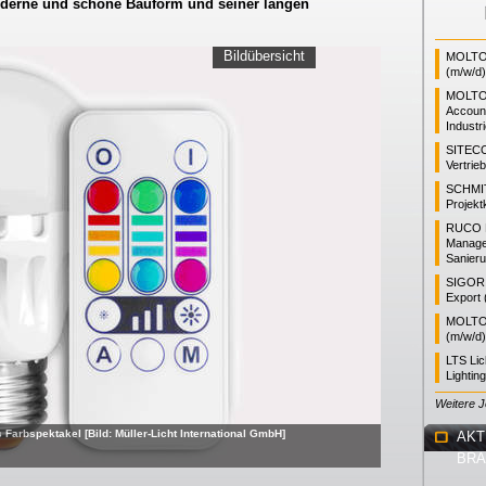
moderne und schöne Bauform und seiner langen
Bildübersicht
MOLTO 
(m/w/d)
MOLTO
Accoun
Industr
SITEC
Vertrie
SCHMI
Projekt
RUCO L
Manager
Sanieru
SIGOR L
Export 
MOLTO 
(m/w/d)
LTS Li
Lightin
Weitere 
arbspektakel [Bild: Müller-Licht International GmbH]
AKT
BR