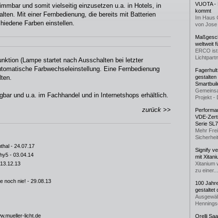
VUOTA - L
mmbar und somit vielseitig einzusetzen u.a. in Hotels, in
kommt
lten. Mit einer Fernbedienung, die bereits mit Batterien
Im Haus 
schiedene Farben einstellen.
von Jose 
Maßgeschn
weltweit 
ERCO ist 
Lichtpartn
nktion (Lampe startet nach Ausschalten bei letzter
utomatische Farbwechseleinstellung. Eine Fernbedienung
Fagerhul
ten.
gestalten
Smartbuil
Gemeinsa
bar und u.a. im Fachhandel und in Internetshops erhältlich.
Projekt - 
zurück >>
Performan
VDE-Zerti
Serie SL
Mehr Frei
Sicherheit
thal
- 24.07.17
Signify v
Why5
- 03.04.14
mit Xitan
 13.12.13
Xitanium 
zu einer...
e noch nie!
- 29.08.13
100 Jahr
gestaltet
Ausgewäh
Henningse
.mueller-licht.de
Orelli Sa