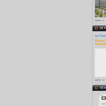
mehr >>
IM 
Im Portr
Klares 
Innovat
mehr >>
NEW