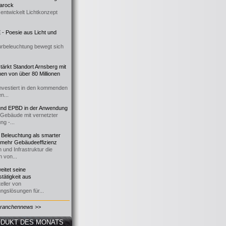
 Barock
entwickelt Lichtkonzept
- Poesie aus Licht und
urbeleuchtung bewegt sich
ärkt Standort Arnsberg mit
onen von über 80 Millionen
nvestiert in den kommenden
n...
d EPBD in der Anwendung
e Gebäude mit vernetzter
ng -...
 Beleuchtung als smarter
 mehr Gebäudeeffizienz
 und Infrastruktur die
n von...
itet seine
tätigkeit aus
eller von
ngslösungen für...
Branchennews >>
DUKT DES MONATS