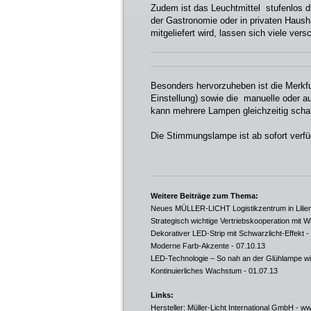
Zudem ist das Leuchtmittel stufenlos di
der Gastronomie oder in privaten Hausha
mitgeliefert wird, lassen sich viele ver
Besonders hervorzuheben ist die Merkfu
Einstellung) sowie die manuelle oder a
kann mehrere Lampen gleichzeitig schal
Die Stimmungslampe ist ab sofort verfüg
Weitere Beiträge zum Thema:
Neues MÜLLER-LICHT Logistikzentrum in Lilien
Strategisch wichtige Vertriebskooperation mit 
Dekorativer LED-Strip mit Schwarzlicht-Effekt
-
Moderne Farb-Akzente
- 07.10.13
LED-Technologie – So nah an der Glühlampe wi
Kontinuierliches Wachstum
- 01.07.13
Links:
Hersteller: Müller-Licht International GmbH -
www