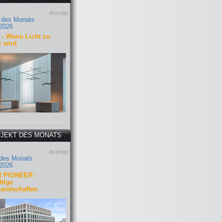
Anzeige
 des Monats
2026
- Wenn Licht zu
r wird
JEKT DES MONATS
Anzeige
 des Monats
2026
 PIONEER -
tige
landschaften