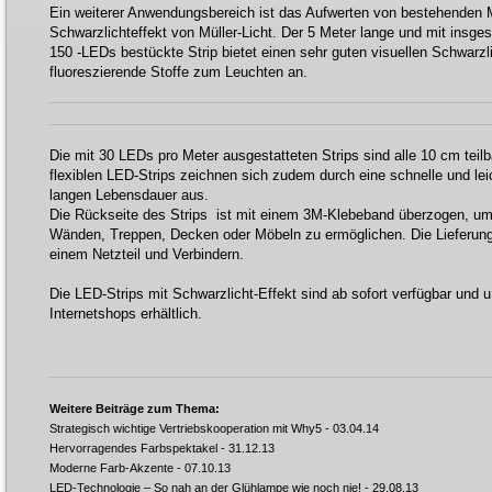
Ein weiterer Anwendungsbereich ist das Aufwerten von bestehenden
Schwarzlichteffekt von Müller-Licht. Der 5 Meter lange und mit insg
150 -LEDs bestückte Strip bietet einen sehr guten visuellen Schwarzli
fluoreszierende Stoffe zum Leuchten an.
Die mit 30 LEDs pro Meter ausgestatteten Strips sind alle 10 cm teil
flexiblen LED-Strips zeichnen sich zudem durch eine schnelle und leic
langen Lebensdauer aus.
Die Rückseite des Strips ist mit einem 3M-Klebeband überzogen, u
Wänden, Treppen, Decken oder Möbeln zu ermöglichen. Die Lieferung e
einem Netzteil und Verbindern.
Die LED-Strips mit Schwarzlicht-Effekt sind ab sofort verfügbar und 
Internetshops erhältlich.
Weitere Beiträge zum Thema:
Strategisch wichtige Vertriebskooperation mit Why5
- 03.04.14
Hervorragendes Farbspektakel
- 31.12.13
Moderne Farb-Akzente
- 07.10.13
LED-Technologie – So nah an der Glühlampe wie noch nie!
- 29.08.13