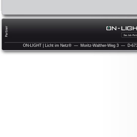
ON-LIGHT | Licht im Netz®
— Moritz-Walther-Weg 3
— D-673