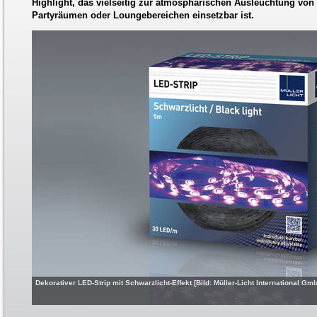
Highlight, das vielseitig zur atmosphärischen Ausleuchtung von 
Partyräumen oder Loungebereichen einsetzbar ist.
Dekorativer LED-Strip mit Schwarzlicht-Effekt [Bild: Müller-Licht International Gm