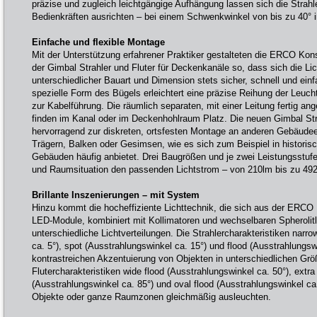
präzise und zugleich leichtgängige Aufhängung lassen sich die Strahle
Bedienkräften ausrichten – bei einem Schwenkwinkel von bis zu 40° i
Einfache und flexible Montage
Mit der Unterstützung erfahrener Praktiker gestalteten die ERCO Ko
der Gimbal Strahler und Fluter für Deckenkanäle so, dass sich die L
unterschiedlicher Bauart und Dimension stets sicher, schnell und ein
spezielle Form des Bügels erleichtert eine präzise Reihung der Leuch
zur Kabelführung. Die räumlich separaten, mit einer Leitung fertig a
finden im Kanal oder im Deckenhohlraum Platz. Die neuen Gimbal Str
hervorragend zur diskreten, ortsfesten Montage an anderen Gebäud
Trägern, Balken oder Gesimsen, wie es sich zum Beispiel in histori
Gebäuden häufig anbietet. Drei Baugrößen und je zwei Leistungsstuf
und Raumsituation den passenden Lichtstrom – von 210lm bis zu 49
Brillante Inszenierungen – mit System
Hinzu kommt die hocheffiziente Lichttechnik, die sich aus der ERCO 
LED-Module, kombiniert mit Kollimatoren und wechselbaren Spherolit
unterschiedliche Lichtverteilungen. Die Strahlercharakteristiken narr
ca. 5°), spot (Ausstrahlungswinkel ca. 15°) und flood (Ausstrahlungsw
kontrastreichen Akzentuierung von Objekten in unterschiedlichen Grö
Flutercharakteristiken wide flood (Ausstrahlungswinkel ca. 50°), extra
(Ausstrahlungswinkel ca. 85°) und oval flood (Ausstrahlungswinkel ca
Objekte oder ganze Raumzonen gleichmäßig ausleuchten.