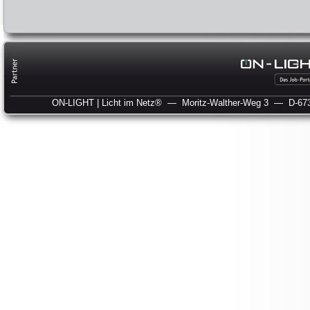
ON-LIGHT | Licht im Netz®
— Moritz-Walther-Weg 3
— D-673