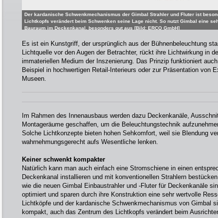
Der kardanische Schwenkmechanismus der Gimbal Strahler und Fluter ist beso
Lichtkopfs verändert beim Schwenken seine Lage nicht. So nutzt Gimbal eine s
Bauraum im Deckenkanal, besonders gut aus [Bild: ERCO GmbH]
Es ist ein Kunstgriff, der ursprünglich aus der Bühnenbeleuchtung st
Lichtquelle vor den Augen der Betrachter, rückt ihre Lichtwirkung in 
immateriellen Medium der Inszenierung. Das Prinzip funktioniert auch 
Beispiel in hochwertigen Retail-Interieurs oder zur Präsentation von 
Museen.
Im Rahmen des Innenausbaus werden dazu Deckenkanäle, Ausschnitt
Montageräume geschaffen, um die Beleuchtungstechnik aufzunehmen.
Solche Lichtkonzepte bieten hohen Sehkomfort, weil sie Blendung ve
wahrnehmungsgerecht aufs Wesentliche lenken.
Keiner schwenkt kompakter
Natürlich kann man auch einfach eine Stromschiene in einen entspre
Deckenkanal installieren und mit konventionellen Strahlern bestücke
wie die neuen Gimbal Einbaustrahler und -Fluter für Deckenkanäle si
optimiert und sparen durch ihre Konstruktion eine sehr wertvolle Re
Lichtköpfe und der kardanische Schwenkmechanismus von Gimbal sin
kompakt, auch das Zentrum des Lichtkopfs verändert beim Ausrichten