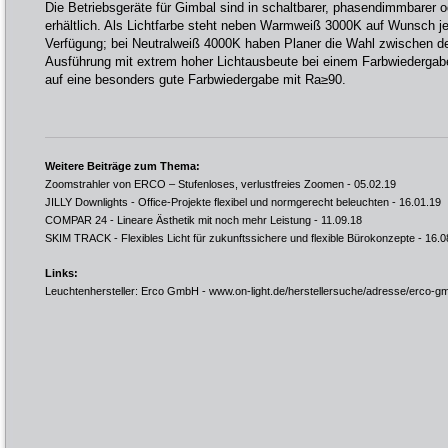
Die Betriebsgeräte für Gimbal sind in schaltbarer, phasendimmbarer 
erhältlich. Als Lichtfarbe steht neben Warmweiß 3000K auf Wunsch 
Verfügung; bei Neutralweiß 4000K haben Planer die Wahl zwischen der
Ausführung mit extrem hoher Lichtausbeute bei einem Farbwiedergab
auf eine besonders gute Farbwiedergabe mit Ra≥90.
Weitere Beiträge zum Thema:
Zoomstrahler von ERCO – Stufenloses, verlustfreies Zoomen
- 05.02.19
JILLY Downlights - Office-Projekte flexibel und normgerecht beleuchten
- 16.01.19
COMPAR 24 - Lineare Ästhetik mit noch mehr Leistung
- 11.09.18
SKIM TRACK - Flexibles Licht für zukunftssichere und flexible Bürokonzepte
- 16.0
Links:
Leuchtenhersteller: Erco GmbH -
www.on-light.de/herstellersuche/adresse/erco-g