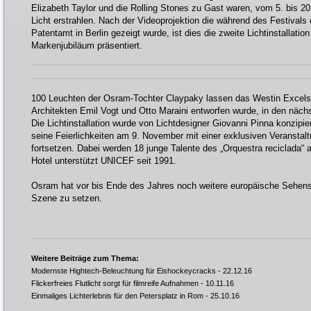
Elizabeth Taylor und die Rolling Stones zu Gast waren, vom 5. bis 
Licht erstrahlen. Nach der Videoprojektion die während des Festivals
Patentamt in Berlin gezeigt wurde, ist dies die zweite Lichtinstallati
Markenjubiläum präsentiert.
100 Leuchten der Osram-Tochter Claypaky lassen das Westin Excels
Architekten Emil Vogt und Otto Maraini entworfen wurde, in den näch
Die Lichtinstallation wurde von Lichtdesigner Giovanni Pinna konzipie
seine Feierlichkeiten am 9. November mit einer exklusiven Veranst
fortsetzen. Dabei werden 18 junge Talente des „Orquestra reciclada“ 
Hotel unterstützt UNICEF seit 1991.
Osram hat vor bis Ende des Jahres noch weitere europäische Sehens
Szene zu setzen.
Weitere Beiträge zum Thema:
Modernste Hightech-Beleuchtung für Eishockeycracks
- 22.12.16
Flickerfreies Flutlicht sorgt für filmreife Aufnahmen
- 10.11.16
Einmaliges Lichterlebnis für den Petersplatz in Rom
- 25.10.16