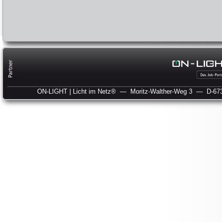
ON-LIGHT | Licht im Netz®
— Moritz-Walther-Weg 3
— D-673