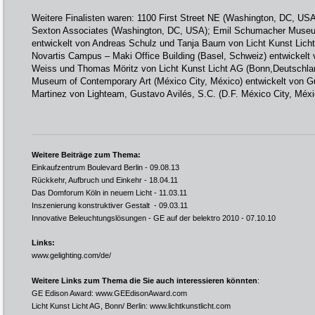
Weitere Finalisten waren: 1100 First Street NE (Washington, DC, USA
Sexton Associates (Washington, DC, USA); Emil Schumacher Museu
entwickelt von Andreas Schulz und Tanja Baum von Licht Kunst Lich
Novartis Campus – Maki Office Building (Basel, Schweiz) entwickelt
Weiss und Thomas Möritz von Licht Kunst Licht AG (Bonn,Deutschla
Museum of Contemporary Art (México City, México) entwickelt von G
Martinez von Lighteam, Gustavo Avilés, S.C. (D.F. México City, Méxi
Weitere Beiträge zum Thema:
Einkaufzentrum Boulevard Berlin
- 09.08.13
Rückkehr, Aufbruch und Einkehr
- 18.04.11
Das Domforum Köln in neuem Licht
- 11.03.11
Inszenierung konstruktiver Gestalt
- 09.03.11
Innovative Beleuchtungslösungen - GE auf der belektro 2010
- 07.10.10
Links:
www.gelighting.com/de/
Weitere Links zum Thema die Sie auch interessieren könnten
:
GE Edison Award:
www.GEEdisonAward.com
Licht Kunst Licht AG, Bonn/ Berlin:
www.lichtkunstlicht.com