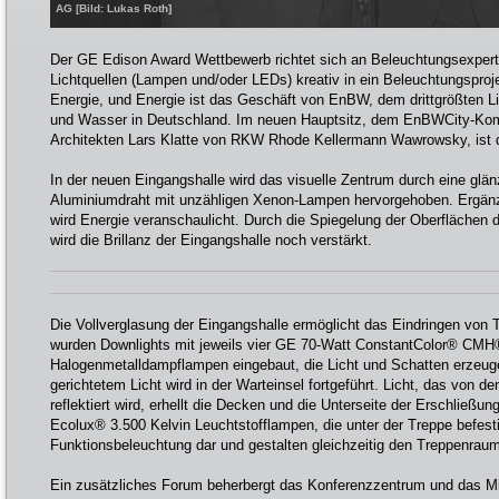
AG [Bild: Lukas Roth]
Der GE Edison Award Wettbewerb richtet sich an Beleuchtungsexpert
Lichtquellen (Lampen und/oder LEDs) kreativ in ein Beleuchtungsprojek
Energie, und Energie ist das Geschäft von EnBW, dem drittgrößten Lie
und Wasser in Deutschland. Im neuen Hauptsitz, dem EnBWCity-Kom
Architekten Lars Klatte von RKW Rhode Kellermann Wawrowsky, ist d
In der neuen Eingangshalle wird das visuelle Zentrum durch eine glä
Aluminiumdraht mit unzähligen Xenon-Lampen hervorgehoben. Ergän
wird Energie veranschaulicht. Durch die Spiegelung der Oberfläche
wird die Brillanz der Eingangshalle noch verstärkt.
Die Vollverglasung der Eingangshalle ermöglicht das Eindringen von T
wurden Downlights mit jeweils vier GE 70-Watt ConstantColor® CMH
Halogenmetalldampflampen eingebaut, die Licht und Schatten erzeu
gerichtetem Licht wird in der Warteinsel fortgeführt. Licht, das von 
reflektiert wird, erhellt die Decken und die Unterseite der Erschließ
Ecolux® 3.500 Kelvin Leuchtstofflampen, die unter der Treppe befestig
Funktionsbeleuchtung dar und gestalten gleichzeitig den Treppenraum
Ein zusätzliches Forum beherbergt das Konferenzzentrum und das Mit