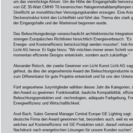
um das vierstöckige Atrium. Um die Höhe der Eingangshalle hervorz
von GE 35-Watt CMH® T6 keramischen Halogenmetalldampflampen in
Streiflicht an monolithischen Versorgungskanälen erzeugen. Eine An
Deckenstruktur krönt den Lichteffekt und führt das Thema des stark ge
der Eingangshalle und der Warteinsel begonnen wurde.
Das Beleuchtungsdesign veranschaulicht architektonische Integration 
strengen Europäischen Richtlinien hinsichtlich Energieverbrauch. “Es
Energie- und Kosteneffizienz berücksichtigt werden mussten”, hob A
Licht AG hervor. Er fügte hinzu: “Wir möchten immer einen Schritt vor
momentan effiziente Designs entwickeln, sondern auch zukünftige.“
Alexander Rotsch, der zweite Gewinner von Licht Kunst Licht AG sag
gefreut, da dies der angesehenste Award der Beleuchtungsindustrie is
zum Differentiator für gute Projekte entwickelt und für uns den Unter
Fünf angesehene Jurymitglieder wählten dieses Jahr die Kategorien, 
den Award zu gewinnen: Funktionalität, bauliche Kompatibilität, effiz
Beleuchtungsprodukten und –technologien, adäquate Farbgebung, Fo
Energieeffizienz und Wirtschaftlichkeit.
Axel Bach, Sales General Manager Central Europe GE Lighting sagt: “
deutsche Firma den Award gewonnen hat, besonders auch, weil es e
welches auf Kosteneffizienz mit GE Produkten setzt, darauf vertrauen
Nachdruck nach energetischen Lösungen für unsere Kunden suchen”.