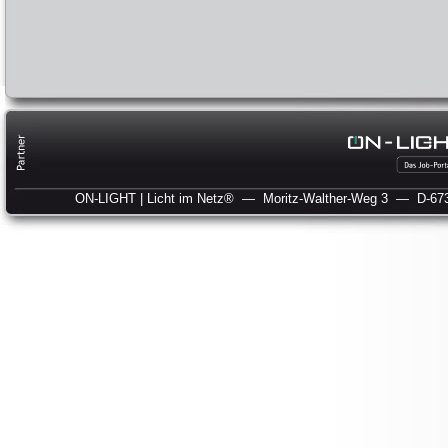
ON-LIGHT | Licht im Netz®
— Moritz-Walther-Weg 3
— D-673