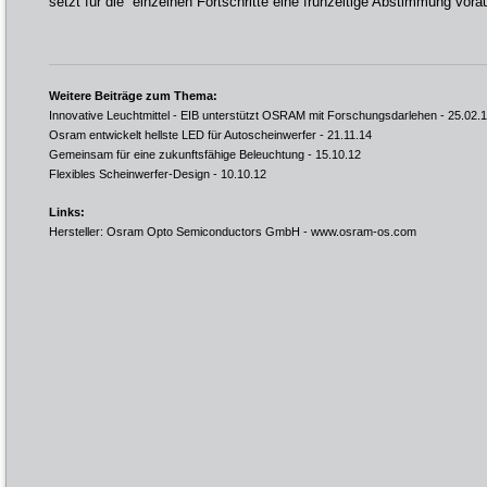
setzt für die einzelnen Fortschritte eine frühzeitige Abstimmung vora
Weitere Beiträge zum Thema:
Innovative Leuchtmittel - EIB unterstützt OSRAM mit Forschungsdarlehen
- 25.02.
Osram entwickelt hellste LED für Autoscheinwerfer
- 21.11.14
Gemeinsam für eine zukunftsfähige Beleuchtung
- 15.10.12
Flexibles Scheinwerfer-Design
- 10.10.12
Links:
Hersteller: Osram Opto Semiconductors GmbH -
www.osram-os.com