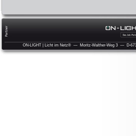
ON-LIGHT | Licht im Netz®
— Moritz-Walther-Weg 3
— D-673