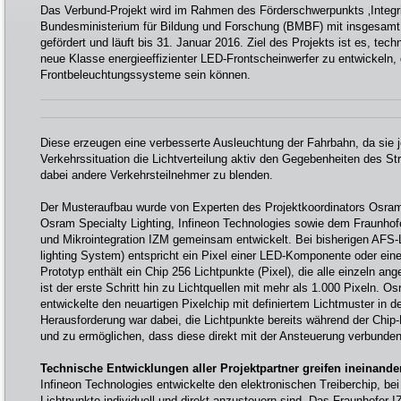
Das Verbund-Projekt wird im Rahmen des Förderschwerpunkts ‚Integr
Bundesministerium für Bildung und Forschung (BMBF) mit insgesamt 
gefördert und läuft bis 31. Januar 2016. Ziel des Projekts ist es, tec
neue Klasse energieeffizienter LED-Frontscheinwerfer zu entwickeln, d
Frontbeleuchtungssysteme sein können.
Diese erzeugen eine verbesserte Ausleuchtung der Fahrbahn, da sie 
Verkehrssituation die Lichtverteilung aktiv den Gegebenheiten des 
dabei andere Verkehrsteilnehmer zu blenden.
Der Musteraufbau wurde von Experten des Projektkoordinators Osra
Osram Specialty Lighting, Infineon Technologies sowie dem Fraunhofer
und Mikrointegration IZM gemeinsam entwickelt. Bei bisherigen AFS
lighting System) entspricht ein Pixel einer LED-Komponente oder ein
Prototyp enthält ein Chip 256 Lichtpunkte (Pixel), die alle einzeln a
ist der erste Schritt hin zu Lichtquellen mit mehr als 1.000 Pixeln.
entwickelte den neuartigen Pixelchip mit definiertem Lichtmuster in 
Herausforderung war dabei, die Lichtpunkte bereits während der Chip-
und zu ermöglichen, dass diese direkt mit der Ansteuerung verbunde
Technische Entwicklungen aller Projektpartner greifen ineinande
Infineon Technologies entwickelte den elektronischen Treiberchip, be
Lichtpunkte individuell und direkt anzusteuern sind. Das Fraunhofer IZ