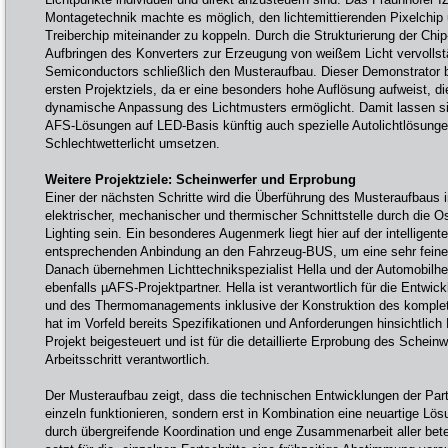
Montagetechnik machte es möglich, den lichtemittierenden Pixelchip
Treiberchip miteinander zu koppeln. Durch die Strukturierung der Chi
Aufbringen des Konverters zur Erzeugung von weißem Licht vervolls
Semiconductors schließlich den Musteraufbau. Dieser Demonstrator 
ersten Projektziels, da er eine besonders hohe Auflösung aufweist, di
dynamische Anpassung des Lichtmusters ermöglicht. Damit lassen s
AFS-Lösungen auf LED-Basis künftig auch spezielle Autolichtlösunge
Schlechtwetterlicht umsetzen.
Weitere Projektziele: Scheinwerfer und Erprobung
Einer der nächsten Schritte wird die Überführung des Musteraufbaus i
elektrischer, mechanischer und thermischer Schnittstelle durch die 
Lighting sein. Ein besonderes Augenmerk liegt hier auf der intelligen
entsprechenden Anbindung an den Fahrzeug-BUS, um eine sehr feine L
Danach übernehmen Lichttechnikspezialist Hella und der Automobilher
ebenfalls µAFS-Projektpartner. Hella ist verantwortlich für die Entw
und des Thermomanagements inklusive der Konstruktion des komplet
hat im Vorfeld bereits Spezifikationen und Anforderungen hinsichtli
Projekt beigesteuert und ist für die detaillierte Erprobung des Schein
Arbeitsschritt verantwortlich.
Der Musteraufbau zeigt, dass die technischen Entwicklungen der Par
einzeln funktionieren, sondern erst in Kombination eine neuartige Lös
durch übergreifende Koordination und enge Zusammenarbeit aller bete