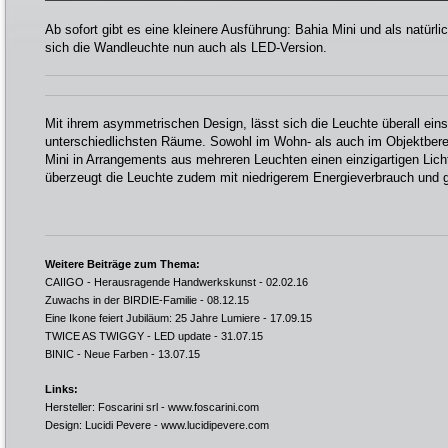
Ab sofort gibt es eine kleinere Ausführung: Bahia Mini und als natürli
sich die Wandleuchte nun auch als LED-Version.
Mit ihrem asymmetrischen Design, lässt sich die Leuchte überall eins
unterschiedlichsten Räume. Sowohl im Wohn- als auch im Objektbere
Mini in Arrangements aus mehreren Leuchten einen einzigartigen Lich
überzeugt die Leuchte zudem mit niedrigerem Energieverbrauch und 
Weitere Beiträge zum Thema:
CAIIGO - Herausragende Handwerkskunst
- 02.02.16
Zuwachs in der BIRDIE-Familie
- 08.12.15
Eine Ikone feiert Jubiläum: 25 Jahre Lumiere
- 17.09.15
TWICE AS TWIGGY - LED update
- 31.07.15
BINIC - Neue Farben
- 13.07.15
Links:
Hersteller: Foscarini srl -
www.foscarini.com
Design: Lucidi Pevere -
www.lucidipevere.com