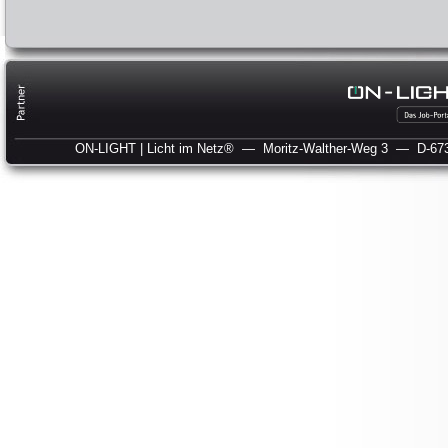
ON-LIGHT | Licht im Netz®
— Moritz-Walther-Weg 3
— D-673