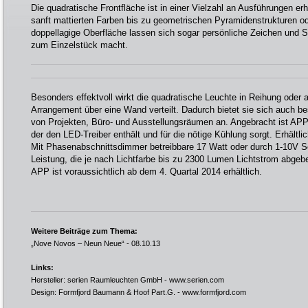
Die quadratische Frontfläche ist in einer Vielzahl an Ausführungen e
sanft mattierten Farben bis zu geometrischen Pyramidenstrukturen od
doppellagige Oberfläche lassen sich sogar persönliche Zeichen und S
zum Einzelstück macht.
Besonders effektvoll wirkt die quadratische Leuchte in Reihung oder 
Arrangement über eine Wand verteilt. Dadurch bietet sie sich auch b
von Projekten, Büro- und Ausstellungsräumen an. Angebracht ist AP
der den LED-Treiber enthält und für die nötige Kühlung sorgt. Erhältli
Mit Phasenabschnittsdimmer betreibbare 17 Watt oder durch 1-10V Sc
Leistung, die je nach Lichtfarbe bis zu 2300 Lumen Lichtstrom abgeb
APP ist voraussichtlich ab dem 4. Quartal 2014 erhältlich.
Weitere Beiträge zum Thema:
„Nove Novos – Neun Neue“
- 08.10.13
Links:
Hersteller: serien Raumleuchten GmbH -
www.serien.com
Design: Formfjord Baumann & Hoof Part.G. -
www.formfjord.com