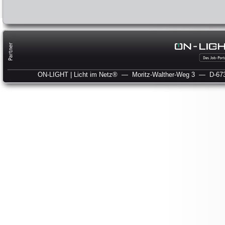
ON-LIGHT | Licht im Netz®
— Moritz-Walther-Weg 3
— D-673