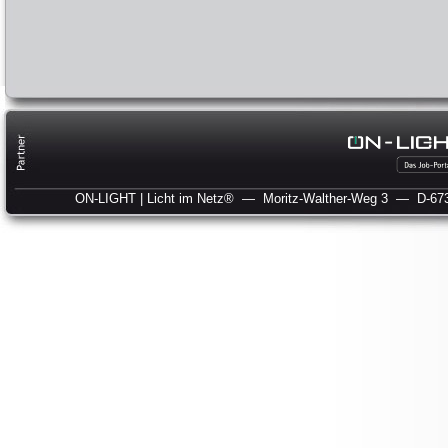
ON-LIGHT | Licht im Netz®
— Moritz-Walther-Weg 3
— D-673