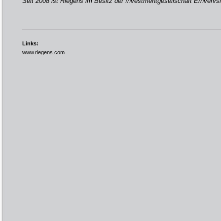
Seit 2008 ist Riegens im Besitz der Investmentgesellschaft Erhvervs
Links:
www.riegens.com