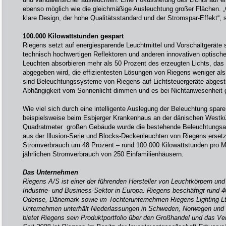
ebenso möglich wie die gleichmäßige Ausleuchtung großer Flächen. „G
klare Design, der hohe Qualitätsstandard und der Stromspar-Effekt“, 
100.000 Kilowattstunden gespart
Riegens setzt auf energiesparende Leuchtmittel und Vorschaltgeräte
technisch hochwertigen Reflektoren und anderen innovativen optisc
Leuchten absorbieren mehr als 50 Prozent des erzeugten Lichts, das
abgegeben wird, die effizientesten Lösungen von Riegens weniger als
sind Beleuchtungssysteme von Riegens auf Lichtsteuergeräte abgesti
Abhängigkeit vom Sonnenlicht dimmen und es bei Nichtanwesenheit 
Wie viel sich durch eine intelligente Auslegung der Beleuchtung sparen
beispielsweise beim Esbjerger Krankenhaus an der dänischen Westkü
Quadratmeter großen Gebäude wurde die bestehende Beleuchtungsa
aus der Illusion-Serie und Blocks-Deckenleuchten von Riegens erset
Stromverbrauch um 48 Prozent – rund 100.000 Kilowattstunden pro M
jährlichen Stromverbrauch von 250 Einfamilienhäusern.
Das Unternehmen
Riegens A/S ist einer der führenden Hersteller von Leuchtkörpern un
Industrie- und Business-Sektor in Europa. Riegens beschäftigt rund 4
Odense, Dänemark sowie im Tochterunternehmen Riegens Lighting Ltd
Unternehmen unterhält Niederlassungen in Schweden, Norwegen und 
bietet Riegens sein Produktportfolio über den Großhandel und das Ver