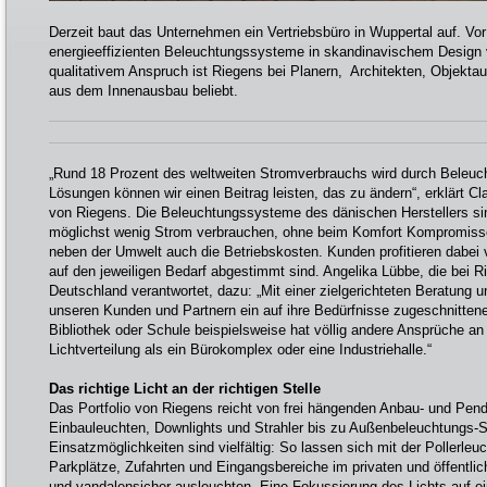
Derzeit baut das Unternehmen ein Vertriebsbüro in Wuppertal auf. Vor
energieeffizienten Beleuchtungssysteme in skandinavischem Design
qualitativem Anspruch ist Riegens bei Planern, Architekten, Objekta
aus dem Innenausbau beliebt.
„Rund 18 Prozent des weltweiten Stromverbrauchs wird durch Beleuch
Lösungen können wir einen Beitrag leisten, das zu ändern“, erklärt C
von Riegens. Die Beleuchtungssysteme des dänischen Herstellers sin
möglichst wenig Strom verbrauchen, ohne beim Komfort Kompromiss
neben der Umwelt auch die Betriebskosten. Kunden profitieren dabei 
auf den jeweiligen Bedarf abgestimmt sind. Angelika Lübbe, die bei 
Deutschland verantwortet, dazu: „Mit einer zielgerichteten Beratung u
unseren Kunden und Partnern ein auf ihre Bedürfnisse zugeschnittene
Bibliothek oder Schule beispielsweise hat völlig andere Ansprüche an
Lichtverteilung als ein Bürokomplex oder eine Industriehalle.“
Das richtige Licht an der richtigen Stelle
Das Portfolio von Riegens reicht von frei hängenden Anbau- und Pend
Einbauleuchten, Downlights und Strahler bis zu Außenbeleuchtungs-
Einsatzmöglichkeiten sind vielfältig: So lassen sich mit der Poller
Parkplätze, Zufahrten und Eingangsbereiche im privaten und öffentli
und vandalensicher ausleuchten. Eine Fokussierung des Lichts auf 