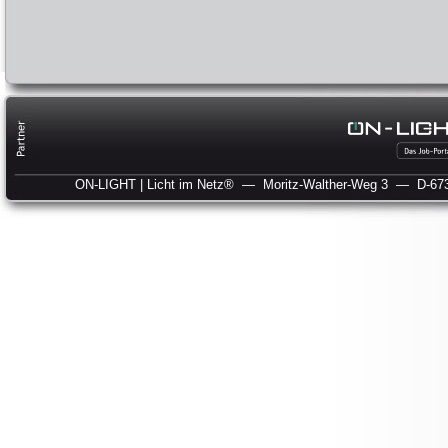
ON-LIGHT | Licht im Netz®
— Moritz-Walther-Weg 3
— D-673