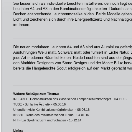
Sie lassen sich als individuelle Leuchten installieren, dennoch liegt 
Leuchten A4 und A3 in den Kombinationsmöglichkeiten. Dadurch las
Decken ansprechende Leuchtenmosaike bilden. Beide Modelle geben 
Licht und zeichenen sich durch ihre Energieeffizienz und Nachhaltigk
im Innern.
Die neuen modularen Leuchten A4 und A3 sind aus Aluminium gefertigt
Ausführungen Weiß matt, Schwarz matt oder furniert in Eiche Natur. D
jede Art moderner Räumlichkeiten. Beide Leuchten sind aus der jün
den Madrider Designern von Stone Designs und der Marke B.lux her
bereits die Hängeleuchte Scout erfolgreich auf den Markt gebracht wo
Weitere Beiträge zum Thema:
IRELAND - Dekonstruktion des klassischen Lampenschirmkonzepts
- 04.11.16
TUBE - Schlanke Ästhetik
- 05.08.16
Unendlich viele Kombinationsmöglichkeiten
- 08.06.16
KESHI - Ikone des minimalistischen Luxus
- 04.01.16
PHI - Ein Spiel mit Licht und Schatten
- 15.12.14
Links: