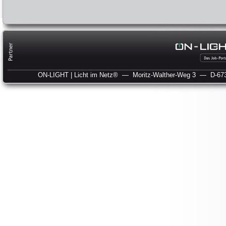
ON-LIGHT | Licht im Netz®
— Moritz-Walther-Weg 3
— D-673