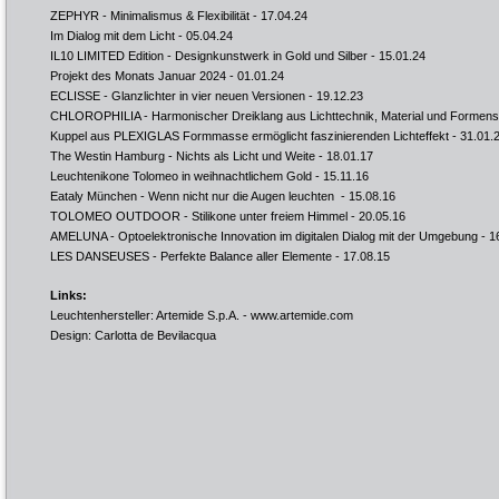
ZEPHYR - Minimalismus & Flexibilität
- 17.04.24
Im Dialog mit dem Licht
- 05.04.24
IL10 LIMITED Edition - Designkunstwerk in Gold und Silber
- 15.01.24
Projekt des Monats Januar 2024
- 01.01.24
ECLISSE - Glanzlichter in vier neuen Versionen
- 19.12.23
CHLOROPHILIA - Harmonischer Dreiklang aus Lichttechnik, Material und Formens
Kuppel aus PLEXIGLAS Formmasse ermöglicht faszinierenden Lichteffekt
- 31.01.
The Westin Hamburg - Nichts als Licht und Weite
- 18.01.17
Leuchtenikone Tolomeo in weihnachtlichem Gold
- 15.11.16
Eataly München - Wenn nicht nur die Augen leuchten
- 15.08.16
TOLOMEO OUTDOOR - Stilikone unter freiem Himmel
- 20.05.16
AMELUNA - Optoelektronische Innovation im digitalen Dialog mit der Umgebung
- 1
LES DANSEUSES - Perfekte Balance aller Elemente
- 17.08.15
Links:
Leuchtenhersteller: Artemide S.p.A. -
www.artemide.com
Design: Carlotta de Bevilacqua