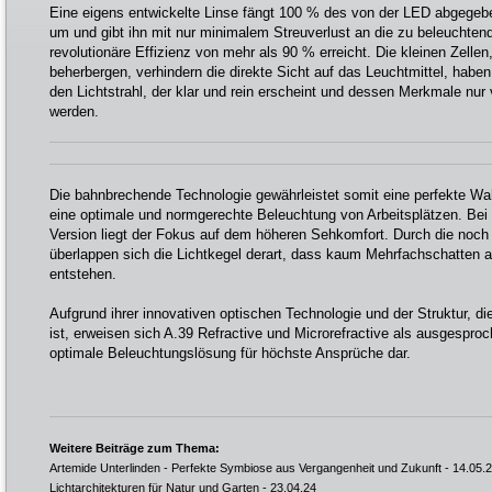
Eine eigens entwickelte Linse fängt 100 % des von der LED abgegeben
um und gibt ihn mit nur minimalem Streuverlust an die zu beleuchten
revolutionäre Effizienz von mehr als 90 % erreicht. Die kleinen Zelle
beherbergen, verhindern die direkte Sicht auf das Leuchtmittel, habe
den Lichtstrahl, der klar und rein erscheint und dessen Merkmale nur
werden.
Die bahnbrechende Technologie gewährleistet somit eine perfekte Wa
eine optimale und normgerechte Beleuchtung von Arbeitsplätzen. Bei d
Version liegt der Fokus auf dem höheren Sehkomfort. Durch die noch
überlappen sich die Lichtkegel derart, dass kaum Mehrfachschatten a
entstehen.
Aufgrund ihrer innovativen optischen Technologie und der Struktur, di
ist, erweisen sich A.39 Refractive und Microrefractive als ausgesproc
optimale Beleuchtungslösung für höchste Ansprüche dar.
Weitere Beiträge zum Thema:
Artemide Unterlinden - Perfekte Symbiose aus Vergangenheit und Zukunft
- 14.05.
Lichtarchitekturen für Natur und Garten
- 23.04.24