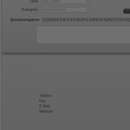
Land
Kategorie
Quicknavigation
1
|
2
|
3
|
A
|
B
|
C
|
D
|
E
|
F
|
G
|
H
|
I
|
J
|
K
|
L
|
M
|
N
|
O
|
P
|
Q
|
R
|
S
|
T
|
U
|
V
|
W
|
Telefon
Fax
E-Mail
Website