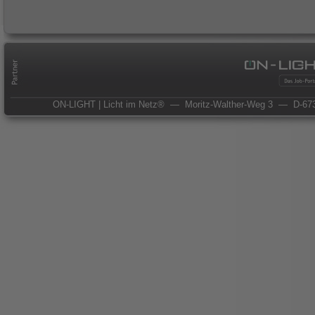
ON-LIGHT | Licht im Netz®
— Moritz-Walther-Weg 3
— D-673