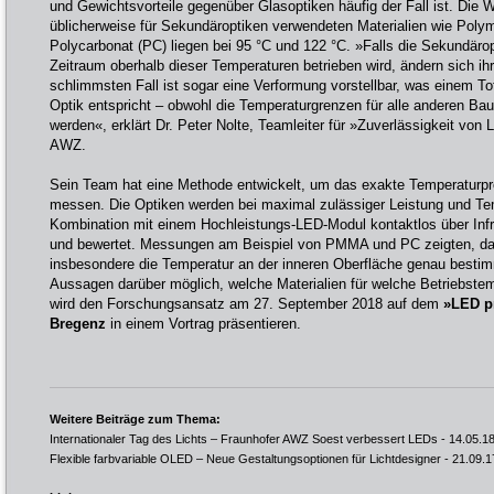
und Gewichtsvorteile gegenüber Glasoptiken häufig der Fall ist. Die
üblicherweise für Sekundäroptiken verwendeten Materialien wie Pol
Polycarbonat (PC) liegen bei 95 °C und 122 °C. »Falls die Sekundärop
Zeitraum oberhalb dieser Temperaturen betrieben wird, ändern sich ih
schlimmsten Fall ist sogar eine Verformung vorstellbar, was einem Tota
Optik entspricht – obwohl die Temperaturgrenzen für alle anderen Ba
werden«, erklärt Dr. Peter Nolte, Teamleiter für »Zuverlässigkeit von
AWZ.
Sein Team hat eine Methode entwickelt, um das exakte Temperaturpr
messen. Die Optiken werden bei maximal zulässiger Leistung und Te
Kombination mit einem Hochleistungs-LED-Modul kontaktlos über Infra
und bewertet. Messungen am Beispiel von PMMA und PC zeigten, das
insbesondere die Temperatur an der inneren Oberfläche genau besti
Aussagen darüber möglich, welche Materialien für welche Betriebstem
wird den Forschungsansatz am 27. September 2018 auf dem
»LED p
Bregenz
in einem Vortrag präsentieren.
Weitere Beiträge zum Thema:
Internationaler Tag des Lichts – Fraunhofer AWZ Soest verbessert LEDs
- 14.05.1
Flexible farbvariable OLED – Neue Gestaltungsoptionen für Lichtdesigner
- 21.09.1