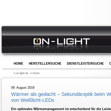
HOME
HERSTELLERSUCHE
DIENSTLEISTERSUCHE
>
on-light.de
>
Home
09. August 2018
Wärmer als gedacht – Sekundäroptik beim
von Weißlicht-LEDs
Ein optimales Wärmemanagement ist entscheidend für die Leis