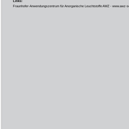
Links:
Fraunhofer-Anwendungszentrum für Anorganische Leuchtstoffe AWZ -
www.awz-so