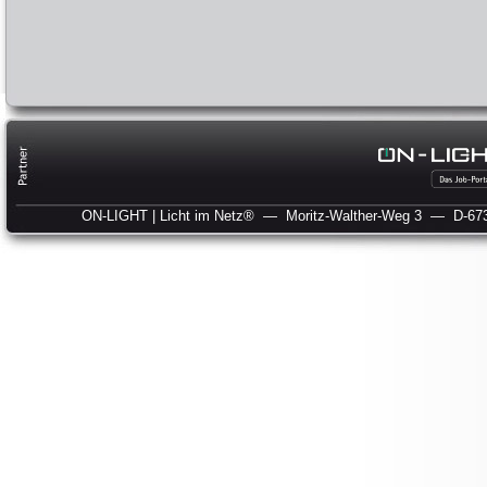
ON-LIGHT | Licht im Netz®
— Moritz-Walther-Weg 3
— D-673