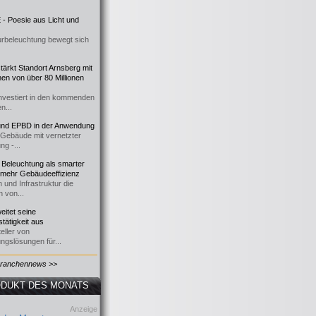
- Poesie aus Licht und
urbeleuchtung bewegt sich
ärkt Standort Arnsberg mit
onen von über 80 Millionen
nvestiert in den kommenden
n...
d EPBD in der Anwendung
e Gebäude mit vernetzter
ng -...
 Beleuchtung als smarter
 mehr Gebäudeeffizienz
 und Infrastruktur die
n von...
itet seine
tätigkeit aus
eller von
ngslösungen für...
Branchennews >>
DUKT DES MONATS
Anzeige