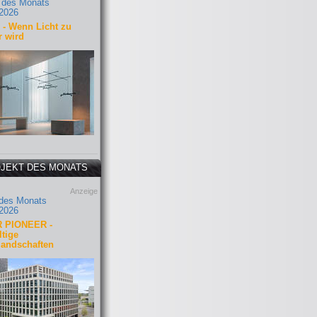
 des Monats
2026
- Wenn Licht zu
r wird
JEKT DES MONATS
Anzeige
 des Monats
2026
 PIONEER -
tige
landschaften