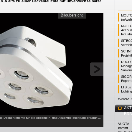
A alta zu einer Deckenleuchte mit unverwechselbarer
Bildübersicht
MOLTO 
(m/w/d)
MOLTO
Accoun
Industr
SITEC
Vertrie
SCHMI
Projekt
RUCO L
Manager
Sanieru
SIGOR L
Export 
LTS Li
Lightin
Weitere 
AKT
BR
ne Deckenleuchte für die Allgemein- und Akzentbeleuchtung ergänzt ...
VUOTA - L
kommt