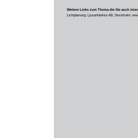
Weitere Links zum Thema die Sie auch inte
Lichtplanung: Ljusarkitektur AB, Stockholm:
www