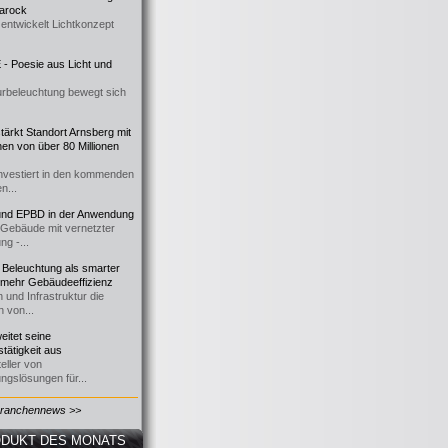
 Barock
entwickelt Lichtkonzept
- Poesie aus Licht und
urbeleuchtung bewegt sich
ärkt Standort Arnsberg mit
onen von über 80 Millionen
nvestiert in den kommenden
n...
d EPBD in der Anwendung
e Gebäude mit vernetzter
ng -...
 Beleuchtung als smarter
 mehr Gebäudeeffizienz
 und Infrastruktur die
n von...
itet seine
tätigkeit aus
eller von
ngslösungen für...
Branchennews >>
DUKT DES MONATS