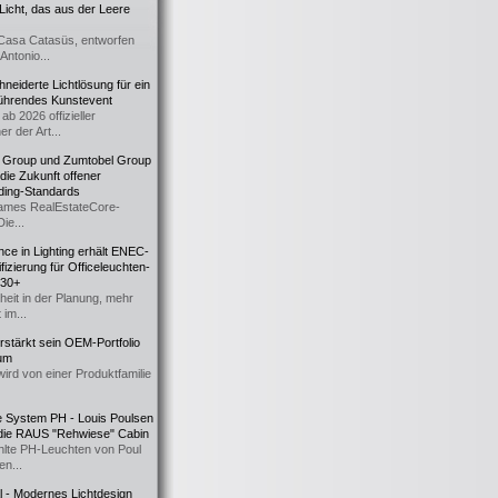
icht, das aus der Leere
Casa Catasüs, entworfen
Antonio...
eiderte Lichtlösung für ein
führendes Kunstevent
ab 2026 offizieller
er der Art...
t Group und Zumtobel Group
 die Zukunft offener
ding-Standards
mes RealEstateCore-
Die...
ce in Lighting erhält ENEC-
fizierung für Officeleuchten-
730+
heit in der Planung, mehr
 im...
erstärkt sein OEM-Portfolio
ium
wird von einer Produktfamilie
e System PH - Louis Poulsen
 die RAUS "Rehwiese" Cabin
lte PH-Leuchten von Poul
n...
al - Modernes Lichtdesign