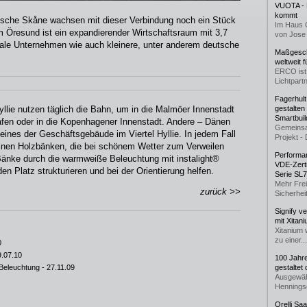
VUOTA - L
kommt
sche Skåne wachsen mit dieser Verbindung noch ein Stück
Im Haus 
Öresund ist ein expandierender Wirtschaftsraum mit 3,7
von Jose 
nale Unternehmen wie auch kleinere, unter anderem deutsche
Maßgeschn
weltweit 
ERCO ist 
Lichtpartn
Fagerhul
yllie nutzen täglich die Bahn, um in die Malmöer Innenstadt
gestalten
Smartbuil
en oder in die Kopenhagener Innenstadt. Andere – Dänen
Gemeinsa
nes der Geschäftsgebäude im Viertel Hyllie. In jedem Fall
Projekt - 
einen Holzbänken, die bei schönem Wetter zum Verweilen
Performan
 Bänke durch die warmweiße Beleuchtung mit instalight®
VDE-Zerti
en Platz strukturieren und bei der Orientierung helfen.
Serie SL
Mehr Frei
zurück >>
Sicherheit
Signify v
mit Xitan
Xitanium 
zu einer...
0
9.07.10
100 Jahr
 Beleuchtung
- 27.11.09
gestaltet
Ausgewäh
Henningse
Orelli Sa