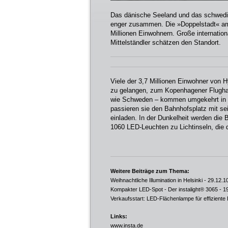
Das dänische Seeland und das schwedi
enger zusammen. Die »Doppelstadt« am 
Millionen Einwohnern. Große internatio
Mittelständler schätzen den Standort.
Viele der 3,7 Millionen Einwohner von H
zu gelangen, zum Kopenhagener Flughaf
wie Schweden – kommen umgekehrt in ei
passieren sie den Bahnhofsplatz mit s
einladen. In der Dunkelheit werden die
1060 LED-Leuchten zu Lichtinseln, die d
Weitere Beiträge zum Thema:
Weihnachtliche Illumination in Helsinki
- 29.12.1
Kompakter LED-Spot - Der instalight® 3065
- 1
Verkaufsstart: LED-Flächenlampe für effiziente
Links:
www.insta.de