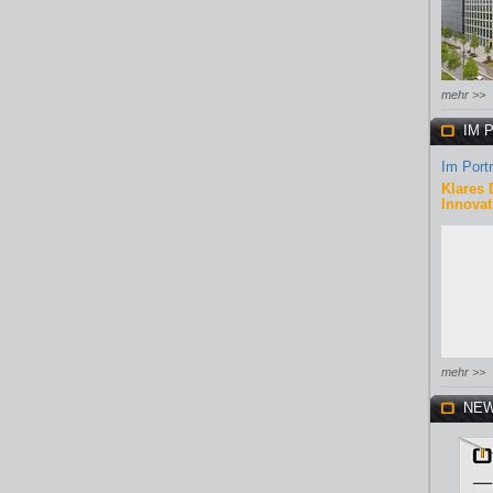
mehr >>
IM 
Im Portr
Klares 
Innovat
mehr >>
NEW