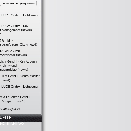
LUCE GmbH - Lichtplaner
 LUCE GmbH - Key
t Management (m/w/d)
ie
O GmbH -
bsbeauftragter City (m/w/d)
TZ-WILA GmbH -
koordinator (m/w/d)
icht GmbH - Key Account
 Licht- und
ngsprojekte (m/w/d)
icht GmbH - Verkaufsleiter
(m/w/d)
LUCE GmbH - Lichtplaner
cht & Leuchten GmbH -
g Designer (m/w/d)
Jobanzeigen >>
UELLE
ANCHENNEWS