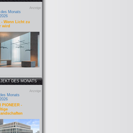
Anzeige
 des Monats
2026
- Wenn Licht zu
r wird
JEKT DES MONATS
Anzeige
 des Monats
2026
 PIONEER -
tige
landschaften