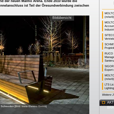
nd der neuen Malmö Arena. Ende 2010 wurde die
Tunnelanschluss ist Teil der Öresundverbindung zwischen
MOLTO 
(m/w/d)
Bildübersicht
MOLTO
Accoun
Industr
SITEC
Vertrie
SCHMI
Projekt
RUCO L
Manager
Sanieru
SIGOR L
Export 
MOLTO 
(m/w/d)
LTS Li
Lightin
Weitere 
AKT
, Schweden [Bild: Insta Elektro GmbH]
BR