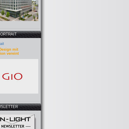
PORTRAIT
ait
Design mit
ion vereint
SLETTER