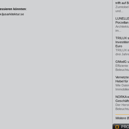
trifft auf
Zumtobel 
ressieren könnten
:
und...
.ljusarkitektur.se
LUNELLE 
Porzellan
Architekt
im...
TRILUX st
Investiti
Euro
TRILUX i
drei Jahre
GModG un
Effizient
Beleuchtu
Vernetzte
Hebel für
Wie Daten
Immobilie
NORKA we
Geschäfts
Der Herst
Beleuchtu
Weitere 
PRO