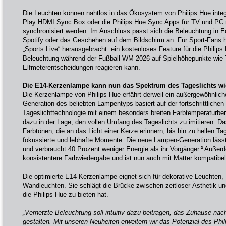
Die Leuchten können nahtlos in das Ökosystem von Philips Hue integr
Play HDMI Sync Box oder die Philips Hue Sync Apps für TV und PC m
synchronisiert werden. Im Anschluss passt sich die Beleuchtung in E
Spotify oder das Geschehen auf dem Bildschirm an. Für Sport-Fans h
„Sports Live“ herausgebracht: ein kostenloses Feature für die Philip
Beleuchtung während der Fußball-WM 2026 auf Spielhöhepunkte wie T
Elfmeterentscheidungen reagieren kann.
Die E14-Kerzenlampe kann nun das Spektrum des Tageslichts w
Die Kerzenlampe von Philips Hue erfährt derweil ein außergewöhnlic
Generation des beliebten Lampentyps basiert auf der fortschrittlichen
Tageslichttechnologie mit einem besonders breiten Farbtemperaturber
dazu in der Lage, den vollen Umfang des Tageslichts zu imitieren. 
Farbtönen, die an das Licht einer Kerze erinnern, bis hin zu hellen Tag
fokussierte und lebhafte Momente. Die neue Lampen-Generation läss
und verbraucht 40 Prozent weniger Energie als ihr Vorgänger.
²
Außerde
konsistentere Farbwiedergabe und ist nun auch mit Matter kompatibel
Die optimierte E14-Kerzenlampe eignet sich für dekorative Leuchten,
Wandleuchten. Sie schlägt die Brücke zwischen zeitloser Ästhetik u
die Philips Hue zu bieten hat.
„Vernetzte Beleuchtung soll intuitiv dazu beitragen, das Zuhause n
gestalten. Mit unseren Neuheiten erweitern wir das Potenzial des Ph