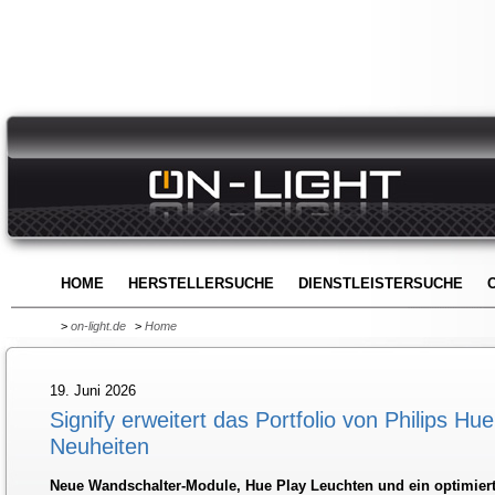
HOME
HERSTELLERSUCHE
DIENSTLEISTERSUCHE
>
on-light.de
>
Home
19. Juni 2026
Signify erweitert das Portfolio von Philips H
Neuheiten
Neue Wandschalter-Module, Hue Play Leuchten und ein optimiert