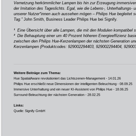
Vernetzung herkömmlicher Lampen bis hin zur Erzeugung immersiver
der Imitation des Tageslichts. Egal, wie die Lebens-, Unterhaltungs-
unserer Nutzer*innen auch aussehen mögen – Philips Hue begleitet 
Tag.”
John Smith, Business Leader Philips Hue bei Signify.
¹
Eine Übersicht über alle Lampen, die mit den Modulen kompatibel s
²
Die Behauptung einer um 40 Prozent höheren Energieeffizienz basie
zwischen den Philips Hue-Kerzenlampen der nächsten Generation und 
Kerzenlampen (Produktcodes: 929002294403, 929002294404, 92900
Weitere Beiträge zum Thema:
Hue SpatialAware revolutioniert das Lichtszenen-Management
- 14.01.26
Philips Hue erschließt neue Dimensionen der intelligenten Beleuchtung
- 08.09.25
Immersive Unterhaltung und ein neuer KI-Assistent von Philips Hue
- 18.06.25
Surround-Beleuchtung der nächsten Generation
- 28.02.25
Links:
Quelle: Signify GmbH