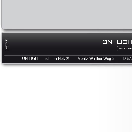
ON-LIGHT | Licht im Netz®
— Moritz-Walther-Weg 3
— D-673