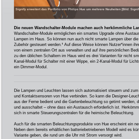
Signify erweitert das Portfolio von Philips Hue um mehrere Neuheiten [Bild: Sign
Die neuen Wandschalter-Module machen auch herkömmliche La
Wandschalter-Module ermöglichen ein smartes Upgrade ohne Austausc
Lampen im Haus. So können nun auch nicht smarte Lampen über die
Zubehör gesteuert werden.
¹
Auf diese Weise können Nutzer*innen ihr
von einem zentralen Ort aus verwalten und auf ihre persönlichen Be
zu den üblichen Schaltern im Haus wird es drei Varianten für nicht sm
Kanal-Modul für Schalter mit einer Wippe, ein 2-Kanal-Modul für Lich
ein Dimmer-Modul.
Die Lampen und Leuchten lassen sich automatisiert steuern und zum
und Kontaktsensoren von Hue verbinden. So kann die Designer-Leuch
aus der Ferne bedient und die Gartenbeleuchtung so getimt werden, da
und ausschaltet – ohne dass ein Austausch erforderlich ist. Herkömm
sich in smarte Steuerungszentralen für die heimische Beleuchtung.
Auch für die smarten Beleuchtungsprodukte von Hue erscheint ein n
Neben dem bereits erhältlichen batteriebetriebenen Modell wird es k
Variante geben, die rund um die Uhr mit Strom versorgt wird.