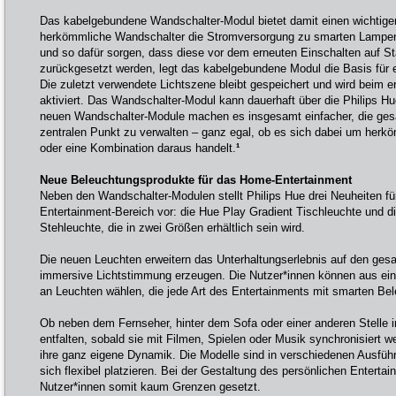
Das kabelgebundene Wandschalter-Modul bietet damit einen wichtige
herkömmliche Wandschalter die Stromversorgung zu smarten Lampen
und so dafür sorgen, dass diese vor dem erneuten Einschalten auf St
zurückgesetzt werden, legt das kabelgebundene Modul die Basis für 
Die zuletzt verwendete Lichtszene bleibt gespeichert und wird beim e
aktiviert. Das Wandschalter-Modul kann dauerhaft über die Philips H
neuen Wandschalter-Module machen es insgesamt einfacher, die ges
zentralen Punkt zu verwalten – ganz egal, ob es sich dabei um her
oder eine Kombination daraus handelt.
¹
Neue Beleuchtungsprodukte für das Home-Entertainment
Neben den Wandschalter-Modulen stellt Philips Hue drei Neuheiten fü
Entertainment-Bereich vor: die Hue Play Gradient Tischleuchte und d
Stehleuchte, die in zwei Größen erhältlich sein wird.
Die neuen Leuchten erweitern das Unterhaltungserlebnis auf den ge
immersive Lichtstimmung erzeugen. Die Nutzer*innen können aus ei
an Leuchten wählen, die jede Art des Entertainments mit smarten Be
Ob neben dem Fernseher, hinter dem Sofa oder einer anderen Stelle
entfalten, sobald sie mit Filmen, Spielen oder Musik synchronisiert 
ihre ganz eigene Dynamik. Die Modelle sind in verschiedenen Ausführ
sich flexibel platzieren. Bei der Gestaltung des persönlichen Enterta
Nutzer*innen somit kaum Grenzen gesetzt.