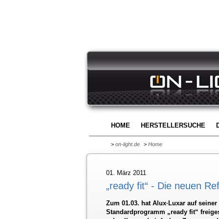
HOME
HERSTELLERSUCHE
>
on-light.de
>
Home
01. März 2011
„ready fit“ - Die neuen R
Zum 01.03. hat Alux·Luxar auf seine
Standardprogramm „ready fit“ freigesc