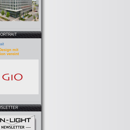
PORTRAIT
ait
Design mit
ion vereint
SLETTER