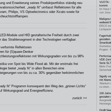
VUOTA - L
ierung und Erweiterung seines Produktportfolios ständig neu
kommt
ationssicherheit. „ready fit“ umfasst Reflektoren für alle
Im Haus 
am, Philips, VS Optoelectronics oder Xicato sowie für
von Jose 
tleuchtstofflampen.
Maßgeschn
weltweit 
ERCO ist 
Lichtpartn
r LED-Module und HID gestalterische Freiheit durch zwei
Fagerhul
ür das Strahlersegment in drei Technologien verfügbar:
gestalten
Smartbuil
Gemeinsa
verformte Reflektoren
Projekt - 
ren für (S)quare-Denker
chleistungsreflektoren mit Wirkungsgraden von bis zu 98%
Performan
VDE-Zerti
Serie SL
istika von Spot bis Wide Flood ab. Mit der erstmals frei
Mehr Frei
ie bietet „ready fit“ in allen Bereichen eine
Sicherheit
steigerungen von bis zu ca. 30% gegenüber herkömmlichen
Signify v
mit Xitan
Xitanium 
ready fit“ Programm konsequent den Weg des „grünen Lichts“
zu einer...
uf Wirkungsgrad und Energieeffizienz.
100 Jahr
gestaltet
zurück >>
Ausgewäh
Henningse
Orelli Sa