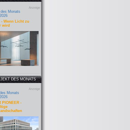
Anzeige
 des Monats
2026
- Wenn Licht zu
r wird
JEKT DES MONATS
Anzeige
 des Monats
2026
 PIONEER -
tige
landschaften