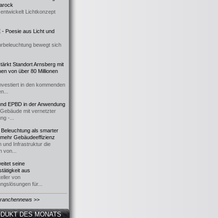
 Barock
entwickelt Lichtkonzept
- Poesie aus Licht und
urbeleuchtung bewegt sich
ärkt Standort Arnsberg mit
onen von über 80 Millionen
nvestiert in den kommenden
n...
d EPBD in der Anwendung
e Gebäude mit vernetzter
ng -...
 Beleuchtung als smarter
 mehr Gebäudeeffizienz
 und Infrastruktur die
n von...
itet seine
tätigkeit aus
eller von
ngslösungen für...
Branchennews >>
DUKT DES MONATS