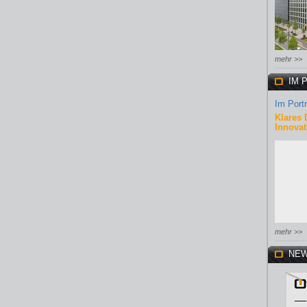
mehr >>
IM 
Im Portr
Klares 
Innovat
mehr >>
NEW