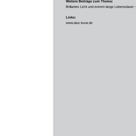
Weitere Beiträge zum Thema:
Brillantes Licht und extrem lange Lebensdauer
-
Links:
www.alux-luxar.de