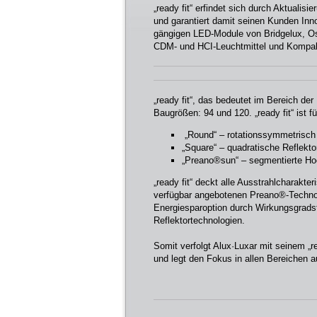
„ready fit“ erfindet sich durch Aktualis
und garantiert damit seinen Kunden Innov
gängigen LED-Module von Bridgelux, Osr
CDM- und HCI-Leuchtmittel und Kompak
„ready fit“, das bedeutet im Bereich de
Baugrößen: 94 und 120. „ready fit“ ist f
„Round“ – rotationssymmetrisch 
„Square“ – quadratische Reflekto
„Preano®sun“ – segmentierte Ho
„ready fit“ deckt alle Ausstrahlcharakter
verfügbar angebotenen Preano®-Technolog
Energiesparoption durch Wirkungsgrad
Reflektortechnologien.
Somit verfolgt Alux·Luxar mit seinem „
und legt den Fokus in allen Bereichen a