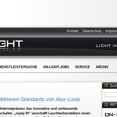
Kontakt
Datenschutz
Impres
DIENSTLEISTERSUCHE
ON-LIGHT-JOBS
SERVICE
ARCHIV
Suc
eflektoren-Standards von Alux·Luxar
AKT
r Internetpräsenz das innovative und umfassende
haltet. „ready fit“ verschafft Leuchtenherstellern einen