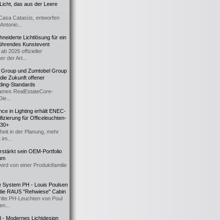
icht, das aus der Leere
Casa Catasüs, entworfen
Antonio...
eiderte Lichtlösung für ein
führendes Kunstevent
ab 2026 offizieller
er der Art...
t Group und Zumtobel Group
 die Zukunft offener
ding-Standards
mes RealEstateCore-
Die...
ce in Lighting erhält ENEC-
fizierung für Officeleuchten-
730+
heit in der Planung, mehr
 im...
erstärkt sein OEM-Portfolio
ium
wird von einer Produktfamilie
e System PH - Louis Poulsen
 die RAUS "Rehwiese" Cabin
lte PH-Leuchten von Poul
n...
al - Modernes Lichtdesign