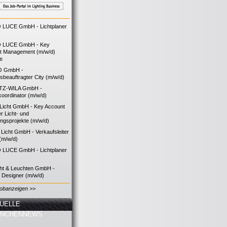
LUCE GmbH - Lichtplaner
 LUCE GmbH - Key
t Management (m/w/d)
ie
O GmbH -
bsbeauftragter City (m/w/d)
TZ-WILA GmbH -
koordinator (m/w/d)
icht GmbH - Key Account
 Licht- und
ngsprojekte (m/w/d)
icht GmbH - Verkaufsleiter
(m/w/d)
LUCE GmbH - Lichtplaner
cht & Leuchten GmbH -
g Designer (m/w/d)
Jobanzeigen >>
UELLE
ANCHENNEWS