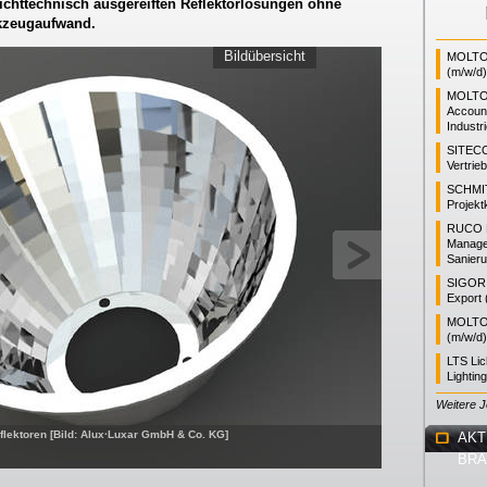
ichttechnisch ausgereiften Reflektorlösungen ohne
kzeugaufwand.
Bildübersicht
MOLTO 
(m/w/d)
MOLTO
Accoun
Industr
SITEC
Vertrie
SCHMI
Projekt
RUCO L
Manager
Sanieru
SIGOR L
Export 
MOLTO 
(m/w/d)
LTS Li
Lightin
Weitere 
lektoren [Bild: Alux·Luxar GmbH & Co. KG]
AKT
BR