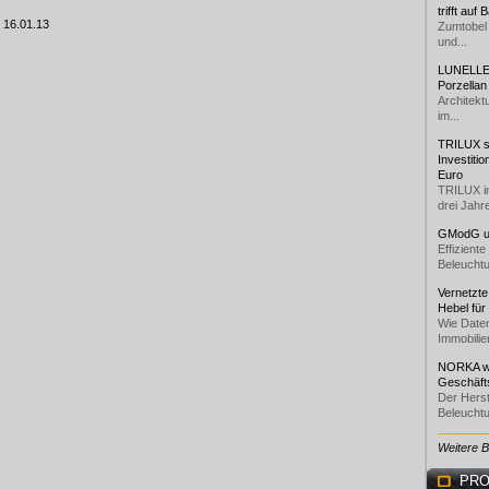
trifft auf
 16.01.13
Zumtobel 
und...
LUNELLE 
Porzellan
Architekt
im...
TRILUX st
Investiti
Euro
TRILUX i
drei Jahre
GModG un
Effizient
Beleuchtu
Vernetzte
Hebel für
Wie Daten
Immobilie
NORKA we
Geschäfts
Der Herst
Beleuchtu
Weitere 
PRO