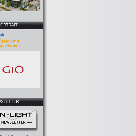
PORTRAIT
ait
Design mit
ion vereint
SLETTER