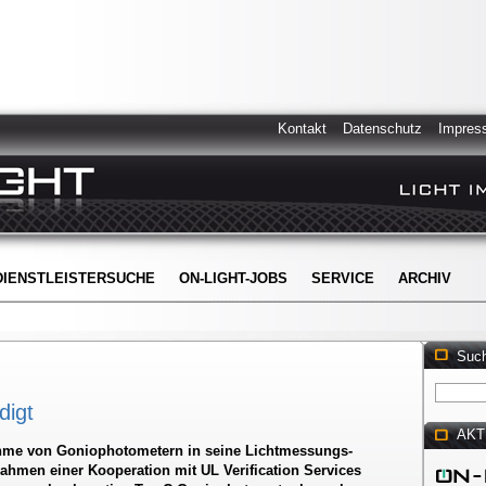
Kontakt
Datenschutz
Impres
DIENSTLEISTERSUCHE
ON-LIGHT-JOBS
SERVICE
ARCHIV
Suc
digt
AKT
nahme von Goniophotometern in seine Lichtmessungs-
ahmen einer Kooperation mit UL Verification Services