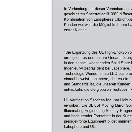
In Verbindung mit dieser Vereinbarung, 
geschützten Spectraflect® 99% diffuse
Kombination von Labspheres Ulbricht-b
Kunden weltweit die Möglichkeit, ihre 
erster Klasse.
"Die Ergänzung des UL High-End-Goniop
ermöglicht es uns unsere Gesamtlösun
in den schnell wachsenden Solid State
Ingenieur-Vizepräsident bei Labsphere. 
Technologie-Wende hin zu LED-basierten
einmal beweist Labsphere, das es ein 
und Standards ist, die unseren Kunden 
entwickeln, die die globalen Testspezifi
UL Verification Services Inc. hat Light
erworben. Die UL LSI Moving Mirror Go
Illuminating Engineering Society Progre
und bedeutender Fortschritt in der Kun
preisgekrönte Equipment bildet nunmeh
Labsphere und UL.