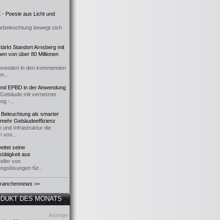
- Poesie aus Licht und
urbeleuchtung bewegt sich
ärkt Standort Arnsberg mit
onen von über 80 Millionen
nvestiert in den kommenden
n...
d EPBD in der Anwendung
e Gebäude mit vernetzter
ng -...
 Beleuchtung als smarter
 mehr Gebäudeeffizienz
 und Infrastruktur die
n von...
itet seine
tätigkeit aus
eller von
ngslösungen für...
Branchennews >>
DUKT DES MONATS
Anzeige