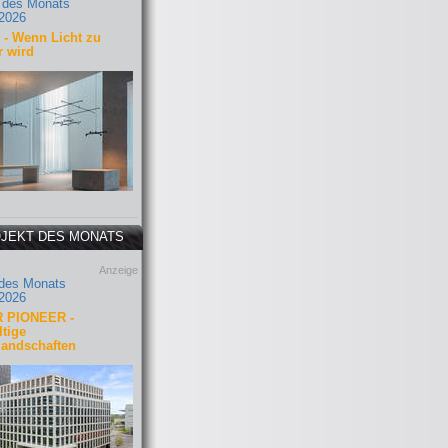
 des Monats
2026
- Wenn Licht zu
r wird
JEKT DES MONATS
Anzeige
 des Monats
2026
 PIONEER -
tige
landschaften