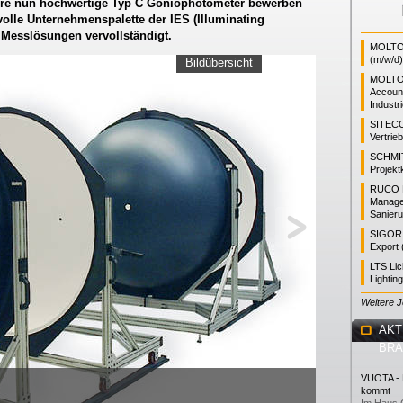
here nun hochwertige Typ C Goniophotometer bewerben
 volle Unternehmenspalette der IES (Illuminating
 Messlösungen vervollständigt.
MOLTO 
(m/w/d)
Bildübersicht
MOLTO
Accoun
Industr
SITEC
Vertrie
SCHMI
Projekt
RUCO L
Manager
Sanieru
SIGOR L
Export 
LTS Li
Lightin
Weitere 
AKT
BR
VUOTA - L
kommt