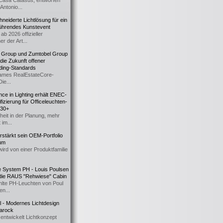
Casa Catasüs, entworfen
Antonio...
eiderte Lichtlösung für ein
führendes Kunstevent
ab 2026 offizieller
er der Art...
t Group und Zumtobel Group
 die Zukunft offener
ding-Standards
mes RealEstateCore-
Die...
ce in Lighting erhält ENEC-
fizierung für Officeleuchten-
730+
heit in der Planung, mehr
 im...
erstärkt sein OEM-Portfolio
ium
wird von einer Produktfamilie
e System PH - Louis Poulsen
 die RAUS "Rehwiese" Cabin
lte PH-Leuchten von Poul
n...
al - Modernes Lichtdesign
 Barock
entwickelt Lichtkonzept