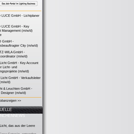
LUCE GmbH - Lichtplaner
 LUCE GmbH - Key
t Management (m/w/d)
ie
O GmbH -
bsbeauftragter City (m/w/d)
TZ-WILA GmbH -
koordinator (m/w/d)
icht GmbH - Key Account
 Licht- und
ngsprojekte (m/w/d)
icht GmbH - Verkaufsleiter
(m/w/d)
cht & Leuchten GmbH -
g Designer (m/w/d)
Jobanzeigen >>
UELLE
ANCHENNEWS
icht, das aus der Leere