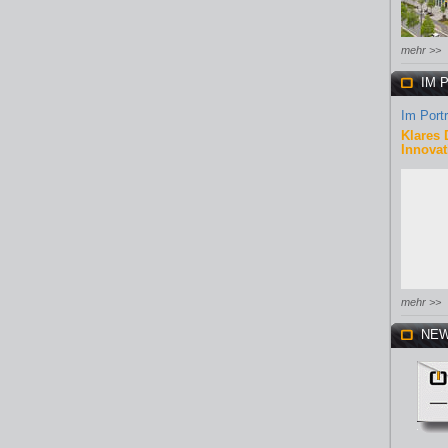
mehr >>
IM 
Im Portr
Klares 
Innovat
mehr >>
NEW