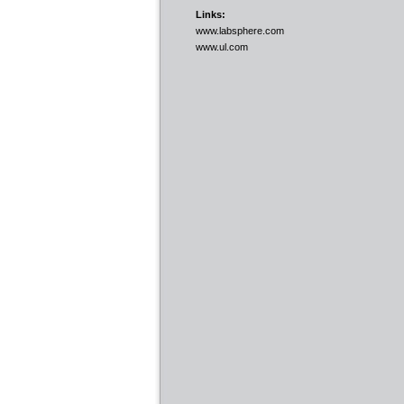
Links:
www.labsphere.com
www.ul.com