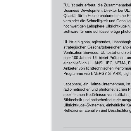
"UL ist sehr erfreut, die Zusammenarbe
Business Development Direktor bei UL,
Qualität für In-House photometrische P
verbindet die Schnelligkeit und Genaui
hochwertigen Labsphere Ulbrichtkugeln
Software für eine schlüsselfertige phot
UL ist ein global agierendes, unabhäng
strategischen Geschäftsbereichen anbie
Verification Services. UL testet und zer
über 100 Jahren. UL bietet Prüfungs- un
einschließlich UL, ANSI, IEC, NEMA, F
Anbieter von lichttechnischen Performa
Programme wie ENERGY STAR®, Lightin
Labsphere, ein Halma-Unternehmen, ist e
radiometrischen und photometrischen P
spezifischen Bedürfnisse von Luftfahrt,
Bildtechnik und optischerIndustrie ausg
Ulbrichtkugel-Systemen, einheitliche Ka
Reflexionsmaterialien und Beschichtun