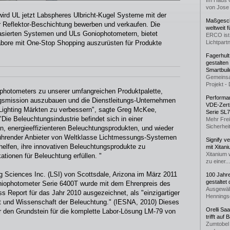
Im Haus 
von Jose 
wird UL jetzt Labspheres Ulbricht-Kugel Systeme mit der
Maßgeschn
r Reflektor-Beschichtung bewerben und verkaufen. Die
weltweit 
asierten Systemen und ULs Goniophotometern, bietet
ERCO ist 
Labore mit One-Stop Shopping auszurüsten für Produkte
Lichtpartn
Fagerhul
gestalten
Smartbuil
Gemeinsa
Projekt - 
hotometers zu unserer umfangreichen Produktpalette,
Performan
gsmission auszubauen und die Dienstleitungs-Unternehmen
VDE-Zerti
 Lighting Märkten zu verbessern", sagte Greg McKee,
Serie SL
"Die Beleuchtungsindustrie befindet sich in einer
Mehr Frei
Sicherheit
, energieeffizienteren Beleuchtungsprodukten, und wieder
führender Anbieter von Weltklasse Lichtmessungs-Systemen
Signify v
helfen, ihre innovativen Beleuchtungsprodukte zu
mit Xitan
Xitanium 
kationen für Beleuchtung erfüllen. "
zu einer...
ing Sciences Inc. (LSI) von Scottsdale, Arizona im März 2011
100 Jahr
gestaltet
niophotometer Serie 6400T wurde mit dem Ehrenpreis des
Ausgewäh
ss Report für das Jahr 2010 ausgezeichnet, als "einzigartiger
Henningse
st und Wissenschaft der Beleuchtung." (IESNA, 2010) Dieses
Orelli Sa
r den Grundstein für die komplette Labor-Lösung LM-79 von
trifft auf
Zumtobel 