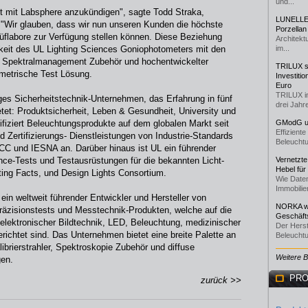
und...
it mit Labsphere anzukündigen", sagte Todd Straka,
LUNELLE 
 "Wir glauben, dass wir nun unseren Kunden die höchste
Porzellan
rüflabore zur Verfügung stellen können. Diese Beziehung
Architekt
gkeit des UL Lighting Sciences Goniophotometers mit den
im...
, Spektralmanagement Zubehör und hochentwickelter
TRILUX st
ometrische Test Lösung.
Investiti
Euro
TRILUX i
iges Sicherheitstechnik-Unternehmen, das Erfahrung in fünf
drei Jahre
tet: Produktsicherheit, Leben & Gesundheit, University und
tifiziert Beleuchtungsprodukte auf dem globalen Markt seit
GModG un
Effizient
d Zertifizierungs- Dienstleistungen von Industrie-Standards
Beleuchtu
CC und IESNA an. Darüber hinaus ist UL ein führender
nce-Tests und Testausrüstungen für die bekannten Licht-
Vernetzte
Hebel für
g Facts, und Design Lights Consortium.
Wie Daten
Immobilie
in weltweit führender Entwickler und Hersteller von
NORKA we
räzisionstests und Messtechnik-Produkten, welche auf die
Geschäfts
 elektronischer Bildtechnik, LED, Beleuchtung, medizinischer
Der Herst
erichtet sind. Das Unternehmen bietet eine breite Palette an
Beleuchtu
librierstrahler, Spektroskopie Zubehör und diffuse
Weitere 
gen.
PRO
zurück >>