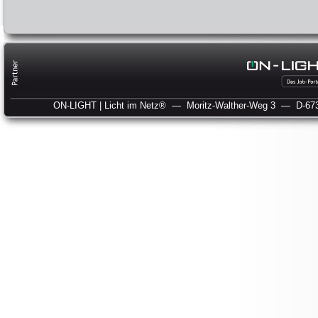
ON-LIGHT | Licht im Netz®
— Moritz-Walther-Weg 3
— D-673