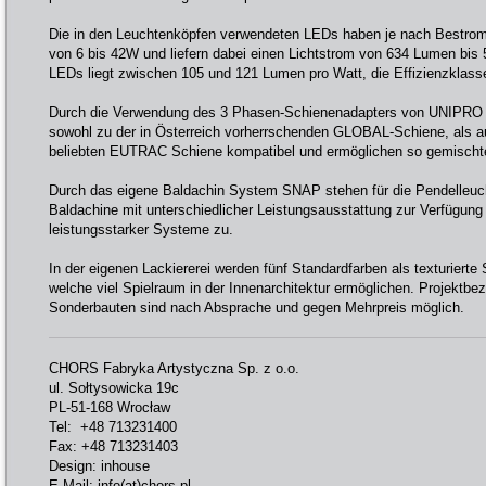
Die in den Leuchtenköpfen verwendeten LEDs haben je nach Bestro
von 6 bis 42W und liefern dabei einen Lichtstrom von 634 Lumen bis 
LEDs liegt zwischen 105 und 121 Lumen pro Watt, die Effizienzklasse
Durch die Verwendung des 3 Phasen-Schienenadapters von UNIPRO s
sowohl zu der in Österreich vorherrschenden GLOBAL-Schiene, als a
beliebten EUTRAC Schiene kompatibel und ermöglichen so gemisch
Durch das eigene Baldachin System SNAP stehen für die Pendelleuch
Baldachine mit unterschiedlicher Leistungsausstattung zur Verfügung
leistungsstarker Systeme zu.
In der eigenen Lackiererei werden fünf Standardfarben als texturierte 
welche viel Spielraum in der Innenarchitektur ermöglichen. Projektb
Sonderbauten sind nach Absprache und gegen Mehrpreis möglich.
CHORS Fabryka Artystyczna Sp. z o.o.
ul. Sołtysowicka 19c
PL-51-168 Wrocław
Tel: +48 713231400
Fax: +48 713231403
Design: inhouse
E-Mail:
info(at)chors.pl