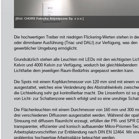
[Bild: CHORS Fabryka Artystyczna Sp. z o.o.]
Die hochwertigen Treiber mit niedrigen Flickering-Werten stehen in der
oder dimmbarer Ausführung (Triac und DALI) zur Verfügung, was den E
gewerblicher Umgebung ermöglicht.
Grundsätzlich stehen alle Leuchten mit LEDs mit den wichtigsten Lic
Kelvin und 4000 Kelvin zur Verfügung, wodurch bei gleichbleibendem 
Lichtfarbe dem jeweiligen Raum-Bedürfnis angepasst werden kann.
Die Spots mit einem Kopfdurchmesser von 120 mm sind mit einem ve
ausgestattet, welches eine Veränderung des Abstrahlwinkels zwische
die Lichtwirkung sehr gut kontrollierbar macht. Die Linsenform ist so
von Licht- zur Schattenzone weich erfolgt und so eine unruhige Schatt
Die Flächenleuchten mit einem Durchmesser von 160 mm und 300 
drei verschiedenen Diffusoren ausgestattet werden. Während der opal
Streuung mit diffusem Raumlicht erzeugt, erfüllen der PR- und SPR D
transparenter, effizienter und konisch aufbauender Mikro-Prismen-Tec
Arbeitsplatzvorschriften zur Entblendung nach DIN EN 12464. Mit 
problemlos hochwertige Arbeitsplätze beleuchtet werden.