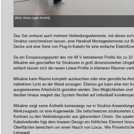
[Bild: Delta Light GmbH]
Das Set umfasst auch mehrere Verbindungselemente, mit denen sich bi
Struktur verschmelzen lassen, eine Handvoll Montageelemente zur B
Decke und eine Serie von Plug-In-Kabeln für eine einfache Elektrifiz
Da ein Einspeisungspunkt des mit 48 V betriebenen Profils bis zu 10 
Mikaline wie geschaffen für Strukturen in groß dimensionierten Umg
einfach lassen sich die neuen Linear-Profile in kleineren Räumen ver
Mikaline kann Räume komplett ausleuchten oder eine gemütliche Atm
indirektem Licht an der Wand erzeugen. Ebenso gut kann eine rein line
ausgewiesenes Arbeitslicht gestaltet werden. Den Möglichkeiten sind
darüber hinaus reagiert das System flexibel auf individuell kundensp
Mikaline zeigt seine Ästhetik keineswegs nur in Struktur-Anwendunge
Werkzeugsets ist eine Augenweide. Die tiefschwarzen strukturierten L
Kontrast zu den Verbindungssets aus glänzendem Chrom. Die spiele
Kabelverbinder fügt dem linearen Design ein fröhliches Element hinzu
Oberflächen bereichern um einen Hauch von Luxus. Wie Pinselstriche
Leinwand.