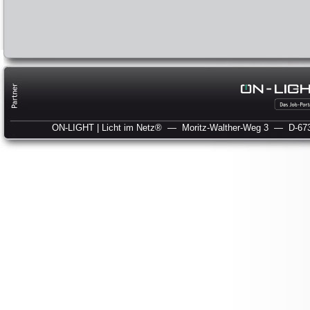
ON-LIGHT | Licht im Netz®
— Moritz-Walther-Weg 3
— D-673