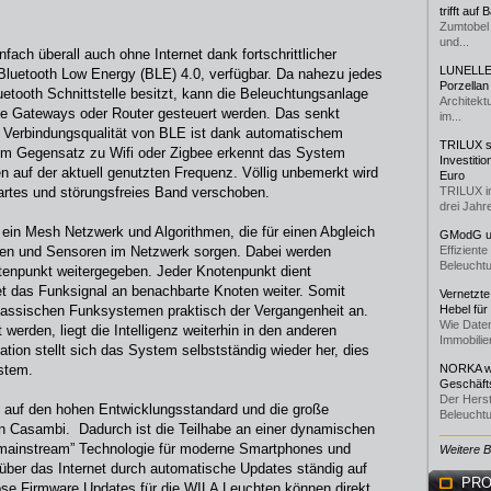
trifft auf
Zumtobel 
und...
fach überall auch ohne Internet dank fortschrittlicher
LUNELLE 
 Bluetooth Low Energy (BLE) 4.0, verfügbar. Da nahezu jedes
Porzellan
etooth Schnittstelle besitzt, kann die Beleuchtungsanlage
Architekt
e Gateways oder Router gesteuert werden. Das senkt
im...
ie Verbindungsqualität von BLE ist dank automatischem
TRILUX st
 Im Gegensatz zu Wifi oder Zigbee erkennt das System
Investiti
n auf der aktuell genutzten Frequenz. Völlig unbemerkt wird
Euro
artes und störungsfreies Band verschoben.
TRILUX i
drei Jahre
 ein Mesh Netzwerk und Algorithmen, die für einen Abgleich
GModG un
en und Sensoren im Netzwerk sorgen. Dabei werden
Effizient
Beleuchtu
tenpunkt weitergegeben. Jeder Knotenpunkt dient
et das Funksignal an benachbarte Knoten weiter. Somit
Vernetzte
lassischen Funksystemen praktisch der Vergangenheit an.
Hebel für
Wie Daten
werden, liegt die Intelligenz weiterhin in den anderen
Immobilie
ion stellt sich das System selbstständig wieder her, dies
ystem.
NORKA we
Geschäfts
Der Herst
t auf den hohen Entwicklungsstandard und die große
Beleuchtu
en Casambi. Dadurch ist die Teilhabe an einer dynamischen
„mainstream” Technologie für moderne Smartphones und
Weitere 
über das Internet durch automatische Updates ständig auf
PRO
se Firmware Updates für die WILA Leuchten können direkt