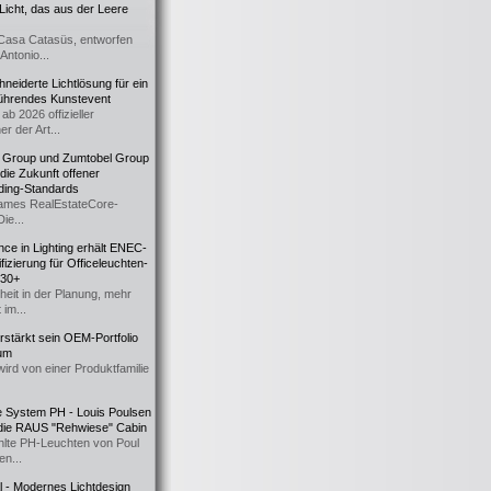
icht, das aus der Leere
Casa Catasüs, entworfen
Antonio...
eiderte Lichtlösung für ein
führendes Kunstevent
ab 2026 offizieller
er der Art...
t Group und Zumtobel Group
 die Zukunft offener
ding-Standards
mes RealEstateCore-
Die...
ce in Lighting erhält ENEC-
fizierung für Officeleuchten-
730+
heit in der Planung, mehr
 im...
erstärkt sein OEM-Portfolio
ium
wird von einer Produktfamilie
e System PH - Louis Poulsen
 die RAUS "Rehwiese" Cabin
lte PH-Leuchten von Poul
n...
al - Modernes Lichtdesign