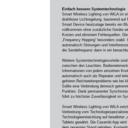
Einfach bessere Systemtechnologie
Smart Wireless Lighting von WILA ist ein
drahtloser Lichtregelung, basierend auf
Smart Device heutzutage bereits ein Blu
vollkommen ohne zusätzliche Geräte wi
Kosten und eliminiert Fehlerquellen. D
„Frequency Hopping“ besonders stabil.
automatisch Störungen und Interferenze
die Sendefrequenz dann in ein benachb
Weitere Systemtechnologievorteile sind
zwischen den Leuchten, Bedienelement
Informationen von jedem einzelnen Kno
automatisch auch als Repeater und leit
gehören Reichweitenprobleme wie bei k
Sollte eine Verbindung dennoch getrennt 
Punkten. Dank permanenter Synchronisat
führt zu höchster Zuverlässigkeit im S
Smart Wireless Lighting von WILA setz
Verbreitung vom Technologiespezialist
Technologieentwicklung auf bewährter 
Tablets gewährt. Die Casambi App wird 
dem neuesten Stand gehalten. Kostenlo