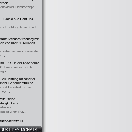
 Barock
entwickelt Lichtkonzept
- Poesie aus Licht und
urbeleuchtung bewegt sich
ärkt Standort Arnsberg mit
onen von über 80 Millionen
nvestiert in den kommenden
n...
d EPBD in der Anwendung
e Gebäude mit vernetzter
ng -...
 Beleuchtung als smarter
 mehr Gebäudeeffizienz
 und Infrastruktur die
n von...
itet seine
tätigkeit aus
eller von
ngslösungen für...
Branchennews >>
DUKT DES MONATS