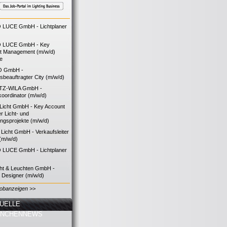
LUCE GmbH - Lichtplaner
 LUCE GmbH - Key
t Management (m/w/d)
ie
O GmbH -
bsbeauftragter City (m/w/d)
TZ-WILA GmbH -
koordinator (m/w/d)
icht GmbH - Key Account
 Licht- und
ngsprojekte (m/w/d)
icht GmbH - Verkaufsleiter
(m/w/d)
LUCE GmbH - Lichtplaner
cht & Leuchten GmbH -
g Designer (m/w/d)
Jobanzeigen >>
UELLE
ANCHENNEWS