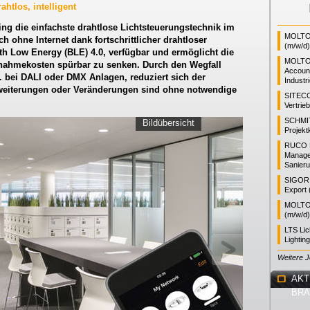
ahtlos, intelligent
ing die einfachste drahtlose Lichtsteuerungstechnik im
MOLTO 
ch ohne Internet dank fortschrittlicher drahtloser
(m/w/d)
th Low Energy (BLE) 4.0, verfügbar und ermöglicht die
MOLTO
ebnahmekosten spürbar zu senken. Durch den Wegfall
Accoun
B. bei DALI oder DMX Anlagen, reduziert sich der
Industr
eiterungen oder Veränderungen sind ohne notwendige
SITEC
Vertrie
SCHMI
Bildübersicht
Projekt
RUCO L
Manager
Sanieru
SIGOR L
Export 
MOLTO 
(m/w/d)
LTS Li
Lightin
Weitere 
AKT
BR