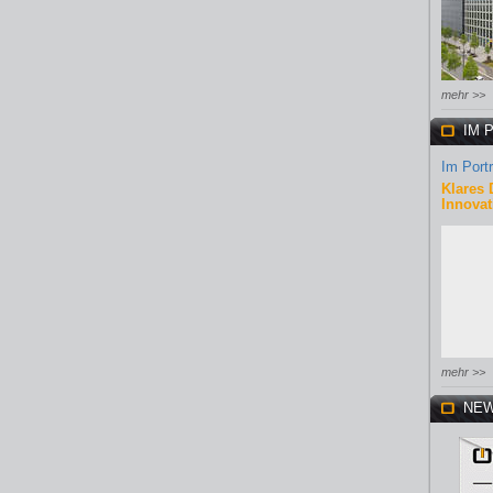
mehr >>
IM 
Im Portr
Klares 
Innovat
mehr >>
NEW