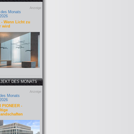
Anzeige
 des Monats
2026
- Wenn Licht zu
r wird
JEKT DES MONATS
Anzeige
 des Monats
2026
 PIONEER -
tige
landschaften