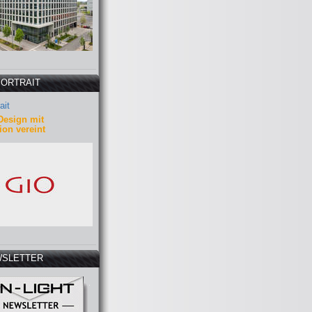
PORTRAIT
ait
Design mit
ion vereint
SLETTER