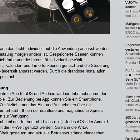
VUOTA - L
kommt
Im Haus 
von Jose 
Maßgeschn
weltweit 
ERCO ist 
Lichtpartn
Fagerhul
ann das Licht individuell auf die Anwendung anpasst werden,
gestalten
nutzung morgen anders ist. Gespeicherte Szenen können
Smartbuil
Gemeinsa
chtfarbe und die Intensität individuell gewählt,
Projekt - 
rt, Kalender- und Timerfunktionen genutzt und die Steuerung
jederzeit anpasst werden. Durch die drahtlose Installation
Performan
VDE-Zerti
g einfach.
Serie SL
Mehr Frei
sung
Sicherheit
nfreie App für iOS und Android wird die Inbetriebnahme der
Signify v
iel. Zur Bedienung per App können Sie ein Smartphone,
mit Xitan
Zusätzlich kann das Ein- und Ausschalten über alle
Xitanium 
zu einer...
omfort steht Ihnen der drahtlose und magnetische Xpress
en zur Verfügung.
100 Jahr
h Teil des Internet of Things (IoT). Jedes iOS oder Android
gestaltet
Ausgewäh
in die IP-Welt genutzt werden. So kann die WILA
Henningse
 Welt gesteuert und aktuelle Betriebszustände eingesehen
Orelli Sa