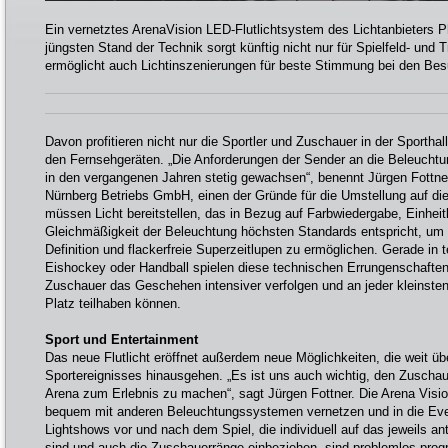
Ein vernetztes ArenaVision LED-Flutlichtsystem des Lichtanbieters Ph
jüngsten Stand der Technik sorgt künftig nicht nur für Spielfeld- und
ermöglicht auch Lichtinszenierungen für beste Stimmung bei den Be
Davon profitieren nicht nur die Sportler und Zuschauer in der Sportha
den Fernsehgeräten. „Die Anforderungen der Sender an die Beleuchtu
in den vergangenen Jahren stetig gewachsen“, benennt Jürgen Fottn
Nürnberg Betriebs GmbH, einen der Gründe für die Umstellung auf die
müssen Licht bereitstellen, das in Bezug auf Farbwiedergabe, Einheit
Gleichmäßigkeit der Beleuchtung höchsten Standards entspricht, um E
Definition und flackerfreie Superzeitlupen zu ermöglichen. Gerade in
Eishockey oder Handball spielen diese technischen Errungenschaften 
Zuschauer das Geschehen intensiver verfolgen und an jeder kleinste
Platz teilhaben können.
Sport und Entertainment
Das neue Flutlicht eröffnet außerdem neue Möglichkeiten, die weit üb
Sportereignisses hinausgehen. „Es ist uns auch wichtig, den Zuscha
Arena zum Erlebnis zu machen“, sagt Jürgen Fottner. Die Arena Visi
bequem mit anderen Beleuchtungssystemen vernetzen und in die Even
Lightshows vor und nach dem Spiel, die individuell auf das jeweils a
sind und auch die Zuschauerränge einbeziehen, sind problemlos prog