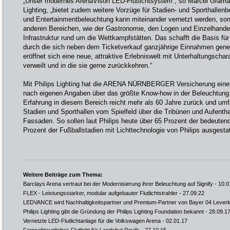
„Unser modernes ArenaVison LED-Flutlichtsystem“, so Marcel Gramann
Lighting, „bietet zudem weitere Vorzüge für Stadien- und Sporthallenbet
und Entertainmentbeleuchtung kann miteinander vernetzt werden, sond
anderen Bereichen, wie der Gastronomie, den Logen und Einzelhande
Infrastruktur rund um die Wettkampfstätten. Das schafft die Basis für
durch die sich neben dem Ticketverkauf ganzjährige Einnahmen gene
eröffnet sich eine neue, attraktive Erlebniswelt mit Unterhaltungschar
verweilt und in die sie gerne zurückkehren.“
Mit Philips Lighting hat die ARENA NÜRNBERGER Versicherung einen 
nach eigenen Angaben über das größte Know-how in der Beleuchtung v
Erfahrung in diesem Bereich reicht mehr als 60 Jahre zurück und umf
Stadien und Sporthallen vom Spielfeld über die Tribünen und Aufentha
Fassaden. So sollen laut Philips heute über 65 Prozent der bedeuten
Prozent der Fußballstadien mit Lichttechnologie von Philips ausgestat
Weitere Beiträge zum Thema:
Barclays Arena vertraut bei der Modernisierung ihrer Beleuchtung auf Signify
- 10.0
FLEX - Leistungsstarker, modular aufgebauter Flutlichtstrahler
- 27.09.22
LEDVANCE wird Nachhaltigkeitspartner und Premium-Partner von Bayer 04 Lever
Philips Lighting gibt die Gründung der Philips Lighting Foundation bekannt
- 28.09.1
Vernetzte LED-Flutlichtanlage für die Volkswagen Arena
- 02.01.17