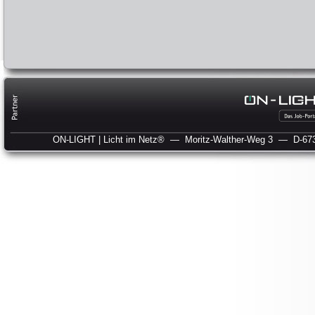
ON-LIGHT | Licht im Netz®
— Moritz-Walther-Weg 3
— D-673