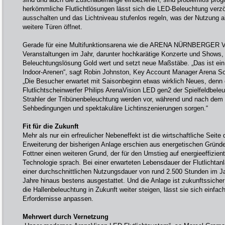
herkömmliche Flutlichtlösungen lässt sich die LED-Beleuchtung verzö
ausschalten und das Lichtniveau stufenlos regeln, was der Nutzung 
weitere Türen öffnet.
Gerade für eine Multifunktionsarena wie die ARENA NÜRNBERGER Ve
Veranstaltungen im Jahr, darunter hochkarätige Konzerte und Shows, i
Beleuchtungslösung Gold wert und setzt neue Maßstäbe. „Das ist ein
Indoor-Arenen“, sagt Robin Johnston, Key Account Manager Arena Solu
„Die Besucher erwartet mit Saisonbeginn etwas wirklich Neues, denn di
Flutlichtscheinwerfer Philips ArenaVision LED gen2 der Spielfeldbel
Strahler der Tribünenbeleuchtung werden vor, während und nach dem S
Sehbedingungen und spektakuläre Lichtinszenierungen sorgen.“
Fit für die Zukunft
Mehr als nur ein erfreulicher Nebeneffekt ist die wirtschaftliche Seite
Erweiterung der bisherigen Anlage erschien aus energetischen Gründen
Fottner einen weiteren Grund, der für den Umstieg auf energieeffizien
Technologie sprach. Bei einer erwarteten Lebensdauer der Flutlichta
einer durchschnittlichen Nutzungsdauer von rund 2.500 Stunden im Ja
Jahre hinaus bestens ausgestattet. Und die Anlage ist zukunftssicher
die Hallenbeleuchtung in Zukunft weiter steigen, lässt sie sich einfa
Erfordernisse anpassen.
Mehrwert durch Vernetzung