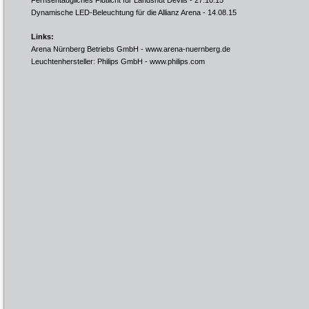
Fernsehtaugliches Flutlicht für Landshut Devils
- 27.10.15
Dynamische LED-Beleuchtung für die Allianz Arena
- 14.08.15
Links:
Arena Nürnberg Betriebs GmbH -
www.arena-nuernberg.de
Leuchtenhersteller: Philips GmbH -
www.philips.com