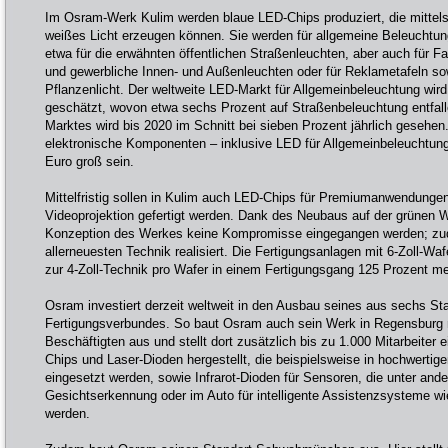
Im Osram-Werk Kulim werden blaue LED-Chips produziert, die mittels
weißes Licht erzeugen können. Sie werden für allgemeine Beleuchtun
etwa für die erwähnten öffentlichen Straßenleuchten, aber auch für 
und gewerbliche Innen- und Außenleuchten oder für Reklametafeln s
Pflanzenlicht. Der weltweite LED-Markt für Allgemeinbeleuchtung wird
geschätzt, wovon etwa sechs Prozent auf Straßenbeleuchtung entfal
Marktes wird bis 2020 im Schnitt bei sieben Prozent jährlich gesehen
elektronische Komponenten – inklusive LED für Allgemeinbeleuchtung
Euro groß sein.
Mittelfristig sollen in Kulim auch LED-Chips für Premiumanwendungen
Videoprojektion gefertigt werden. Dank des Neubaus auf der grünen 
Konzeption des Werkes keine Kompromisse eingegangen werden; zu
allerneuesten Technik realisiert. Die Fertigungsanlagen mit 6-Zoll-Wa
zur 4-Zoll-Technik pro Wafer in einem Fertigungsgang 125 Prozent m
Osram investiert derzeit weltweit in den Ausbau seines aus sechs S
Fertigungsverbundes. So baut Osram auch sein Werk in Regensburg m
Beschäftigten aus und stellt dort zusätzlich bis zu 1.000 Mitarbeiter
Chips und Laser-Dioden hergestellt, die beispielsweise in hochwertig
eingesetzt werden, sowie Infrarot-Dioden für Sensoren, die unter an
Gesichtserkennung oder im Auto für intelligente Assistenzsysteme w
werden.