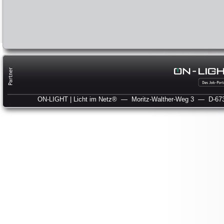
ON-LIGHT | Licht im Netz®
— Moritz-Walther-Weg 3
— D-673