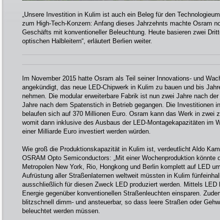
„Unsere Investition in Kulim ist auch ein Beleg für den Technologie­
zum High-Tech-Konzern: Anfang dieses Jahrzehnts machte Osram no
Geschäfts mit konventioneller Beleuchtung. Heute basieren zwei Drit
optischen Halbleitern“, erläutert Berlien weiter.
Im November 2015 hatte Osram als Teil seiner Innovations- und Wac
angekündigt, das neue LED-Chipwerk in Kulim zu bauen und bis Jahr
nehmen. Die modular erweiterbare Fabrik ist nun zwei Jahre nach der
Jahre nach dem Spatenstich in Betrieb gegangen. Die Investitionen i
belaufen sich auf 370 Millionen Euro. Osram kann das Werk in zwei z
womit dann inklusive des Ausbaus der LED-Montagekapazitäten im 
einer Milliarde Euro investiert werden würden.
Wie groß die Produktionskapazität in Kulim ist, verdeutlicht Aldo Ka
OSRAM Opto Semiconductors: „Mit einer Wochenproduktion könnte d
Metropolen New York, Rio, Hongkong und Berlin komplett auf LED umg
Aufrüstung aller Straßenlaternen weltweit müssten in Kulim fünfeinh
ausschließlich für diesen Zweck LED produziert werden. Mittels LED 
Energie gegenüber konventionellen Straßenleuchten einsparen. Zudem
blitzschnell dimm- und ansteuerbar, so dass leere Straßen oder Gehweg
beleuchtet werden müssen.