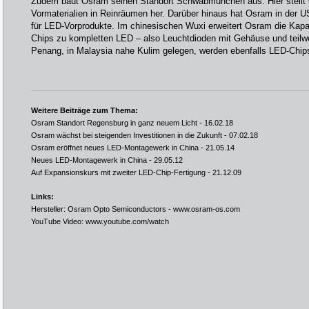
Zudem baut Osram seinen Standort Schwabmünchen aus. Hier stellt
Vormaterialien in Reinräumen her. Darüber hinaus hat Osram in der 
für LED-Vorprodukte. Im chinesischen Wuxi erweitert Osram die Kapa
Chips zu kompletten LED – also Leuchtdioden mit Gehäuse und teilwe
Penang, in Malaysia nahe Kulim gelegen, werden ebenfalls LED-Chips 
Weitere Beiträge zum Thema:
Osram Standort Regensburg in ganz neuem Licht
- 16.02.18
Osram wächst bei steigenden Investitionen in die Zukunft
- 07.02.18
Osram eröffnet neues LED-Montagewerk in China
- 21.05.14
Neues LED-Montagewerk in China
- 29.05.12
Auf Expansionskurs mit zweiter LED-Chip-Fertigung
- 21.12.09
Links:
Hersteller: Osram Opto Semiconductors -
www.osram-os.com
YouTube Video:
www.youtube.com/watch