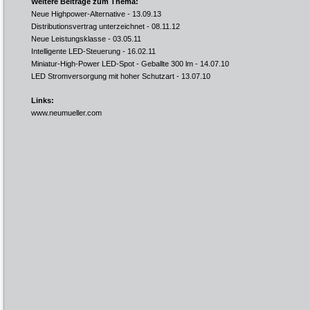
Weitere Beiträge zum Thema:
Neue Highpower-Alternative
- 13.09.13
Distributionsvertrag unterzeichnet
- 08.11.12
Neue Leistungsklasse
- 03.05.11
Intelligente LED-Steuerung
- 16.02.11
Miniatur-High-Power LED-Spot - Geballte 300 lm
- 14.07.10
LED Stromversorgung mit hoher Schutzart
- 13.07.10
Links:
www.neumueller.com