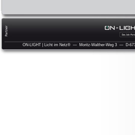
ON-LIGHT | Licht im Netz®
— Moritz-Walther-Weg 3
— D-673