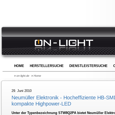
HOME
HERSTELLERSUCHE
DIENSTLEISTERSUCHE
>
on-light.de
>
Home
29. Juni 2010
Neumüller Elektronik - Hocheffiziente HB-S
kompakte Highpower-LED
Unter der Typenbezeichnung STW8Q2PA bietet Neumüller Elektro