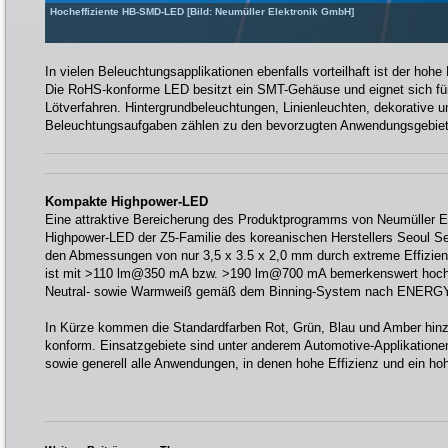
Hocheffiziente HB-SMD-LED [Bild: Neumüller Elektronik GmbH]
In vielen Beleuchtungsapplikationen ebenfalls vorteilhaft ist der ho
Die RoHS-konforme LED besitzt ein SMT-Gehäuse und eignet sich f
Lötverfahren. Hintergrundbeleuchtungen, Linienleuchten, dekorative u
Beleuchtungsaufgaben zählen zu den bevorzugten Anwendungsgebiet
Kompakte Highpower-LED
Eine attraktive Bereicherung des Produktprogramms von Neumüller El
Highpower-LED der Z5-Familie des koreanischen Herstellers Seoul Sem
den Abmessungen von nur 3,5 x 3.5 x 2,0 mm durch extreme Effizien
ist mit >110 lm@350 mA bzw. >190 lm@700 mA bemerkenswert hoch. A
Neutral- sowie Warmweiß gemäß dem Binning-System nach ENERGY 
In Kürze kommen die Standardfarben Rot, Grün, Blau und Amber hi
konform. Einsatzgebiete sind unter anderem Automotive-Applikatione
sowie generell alle Anwendungen, in denen hohe Effizienz und ein hoh