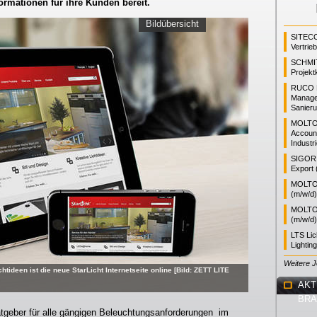
ormationen für ihre Kunden bereit.
Bildübersicht
SITEC
Vertrie
SCHMI
Projekt
RUCO L
Manager
Sanieru
MOLTO
Accoun
Industr
SIGOR L
Export 
MOLTO 
(m/w/d)
MOLTO 
(m/w/d)
LTS Li
Lightin
Weitere 
htideen ist die neue StarLicht Internetseite online [Bild: ZETT LITE
AKT
BR
atgeber für alle gängigen Beleuchtungsanforderungen im