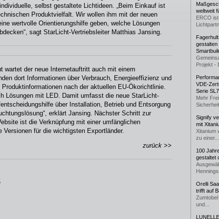
Maßgeschn
ndividuelle, selbst gestaltete Lichtideen. „Beim Einkauf ist
weltweit 
echnischen Produktvielfalt. Wir wollen ihm mit der neuen
ERCO ist 
eine wertvolle Orientierungshilfe geben, welche Lösungen
Lichtpartn
ecken“, sagt StarLicht-Vertriebsleiter Matthias Jansing.
Fagerhul
gestalten
Smartbuil
Gemeinsa
Projekt - 
wartet der neue Internetauftritt auch mit einem
nden dort Informationen über Verbrauch, Energieeffizienz und
Performan
VDE-Zerti
 Produktinformationen nach der aktuellen EU-Ökorichtlinie.
Serie SL
ch Lösungen mit LED. Damit umfasst die neue StarLicht-
Mehr Frei
ntscheidungshilfe über Installation, Betrieb und Entsorgung
Sicherheit
htungslösung“, erklärt Jansing. Nächster Schritt zur
Signify v
ebsite ist die Verknüpfung mit einer umfänglichen
mit Xitan
Versionen für die wichtigsten Exportländer.
Xitanium 
zu einer...
zurück >>
100 Jahr
gestaltet
Ausgewäh
Henningse
5
Orelli Sa
trifft auf
Zumtobel 
und...
LUNELLE 