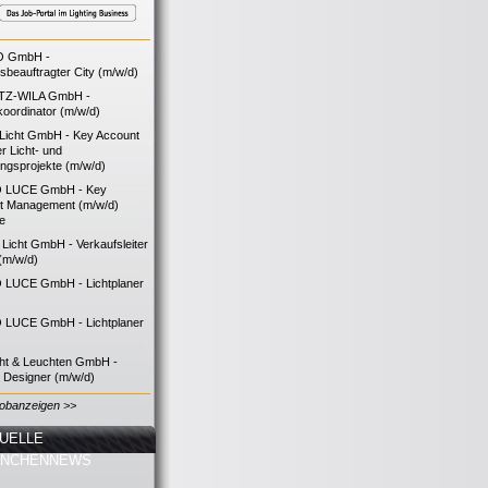
O GmbH -
bsbeauftragter City (m/w/d)
TZ-WILA GmbH -
koordinator (m/w/d)
icht GmbH - Key Account
 Licht- und
ngsprojekte (m/w/d)
 LUCE GmbH - Key
t Management (m/w/d)
ie
icht GmbH - Verkaufsleiter
(m/w/d)
LUCE GmbH - Lichtplaner
LUCE GmbH - Lichtplaner
cht & Leuchten GmbH -
g Designer (m/w/d)
Jobanzeigen >>
UELLE
ANCHENNEWS