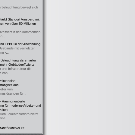
urbeleuchtung bewegt sich
ärkt Standort Arnsberg mit
onen von über 80 Millionen
nvestiert in den kommenden
n...
d EPBD in der Anwendung
e Gebäude mit vernetzter
ng -...
 Beleuchtung als smarter
 mehr Gebäudeeffizienz
 und Infrastruktur die
n von...
itet seine
tätigkeit aus
eller von
ngslösungen für...
 Raumorientierte
ng für moderne Arbeits- und
elten
euen Leuchte vedara bietet
ine...
Branchennews >>