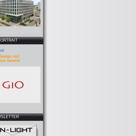
PORTRAIT
ait
Design mit
ion vereint
SLETTER