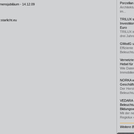
Porzellan
mensjubiläum
- 14.12.09
Architekt
im...
TRILUX st
starlicht.eu
Investiti
Euro
TRILUX i
drei Jahre
GModG un
Effizient
Beleuchtu
Vernetzte
Hebel für
Wie Daten
Immobilie
NORKA we
Geschäfts
Der Herst
Beleuchtu
VEDARA -
Beleuchtu
Bildungsw
Mit der n
Regiolux e
Weitere 