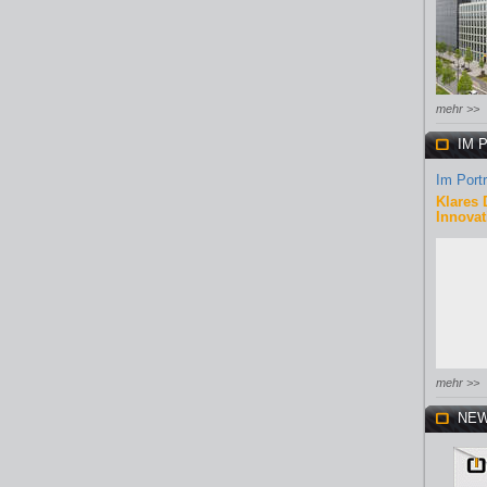
mehr >>
IM 
Im Portr
Klares 
Innovat
mehr >>
NEW