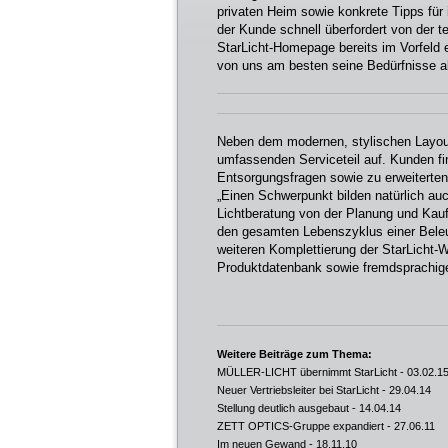
privaten Heim sowie konkrete Tipps für i
der Kunde schnell überfordert von der t
StarLicht-Homepage bereits im Vorfeld 
von uns am besten seine Bedürfnisse abd
Neben dem modernen, stylischen Layout 
umfassenden Serviceteil auf. Kunden fi
Entsorgungsfragen sowie zu erweiterten
„Einen Schwerpunkt bilden natürlich au
Lichtberatung von der Planung und Kaufe
den gesamten Lebenszyklus einer Beleuc
weiteren Komplettierung der StarLicht-W
Produktdatenbank sowie fremdsprachige 
Weitere Beiträge zum Thema:
MÜLLER-LICHT übernimmt StarLicht
- 03.02.1
Neuer Vertriebsleiter bei StarLicht
- 29.04.14
Stellung deutlich ausgebaut
- 14.04.14
ZETT OPTICS-Gruppe expandiert
- 27.06.11
Im neuen Gewand
- 18.11.10