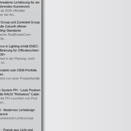
eiderte Lichtlösung für ein
führendes Kunstevent
ab 2026 offizieller
er der Art...
t Group und Zumtobel Group
 die Zukunft offener
ding-Standards
mes RealEstateCore-
Die...
ce in Lighting erhält ENEC-
fizierung für Officeleuchten-
730+
heit in der Planung, mehr
 im...
erstärkt sein OEM-Portfolio
ium
wird von einer Produktfamilie
e System PH - Louis Poulsen
 die RAUS "Rehwiese" Cabin
lte PH-Leuchten von Poul
n...
al - Modernes Lichtdesign
 Barock
entwickelt Lichtkonzept
- Poesie aus Licht und