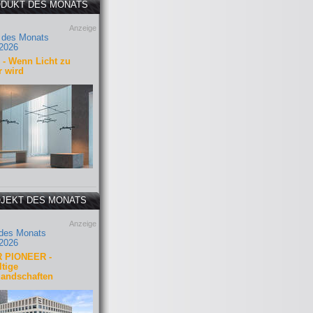
DUKT DES MONATS
Anzeige
 des Monats
2026
- Wenn Licht zu
r wird
JEKT DES MONATS
Anzeige
 des Monats
2026
 PIONEER -
tige
landschaften