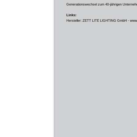
Generationswechsel zum 40-jährigen Unterneh
Links:
Hersteller: ZETT LITE LIGHTING GmbH -
www.