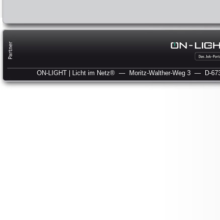
ON-LIGHT | Licht im Netz®
— Moritz-Walther-Weg 3
— D-673