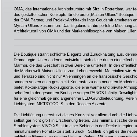
OMA, das internationale Architekturbüro mit Sitz in Rotterdam, war f
des gestalterischen Konzepts für die erste „Maison Ullens“ Boutique i
der OMA Partner, und Projekt-Architektin Inge Goudsmit arbeiteten e
Myriam Ullens zusammen. Das Ergebnis ist die perfekte Mischung 
Architekturstil von OMA und der Markenphilosophie von Maison Ullen
Die Boutique strahlt schlichte Eleganz und Zurückhaltung aus, denn
Dramaturgie. Unter anderem entwickelt sich diese durch eine elfenb
Marmor, die das Geschäft in zwei Bereiche unterteilt. In den öffentl
die Markenwelt Maison Ullens zum Leben erweckt. Materialien wie Ho
und Terrazzo sind nicht nur Anlehnungen an die französische Gesch
sondern setzen auch geschickt Kontraste zu den neuesten Modedesi
bietet Kokon-artige Rückzugsorte, die eine warme und private Atmosp
schaffen In der gesamten Boutique sorgen PANOS Infinity Downligh
für eine gleichmäßige und angenehme LED-Grundbeleuchtung. Vereinz
Lichtsystem MICROTOOLS in den Regalen Akzente.
Die Lichtlösung unterstützt dieses Konzept vor allem durch die Licht
selbst gar nicht groß in Erscheinung treten. Das minimalistische den
Strahlersystem VIVO XS ist in einer Schiene in der Decke integriert
miniaturisierten Formfaktor stark zurück. Schließlich gilt es die neue
schlichter Eleganz ins richtige Licht zu rücken. Mit einer ausgezeic