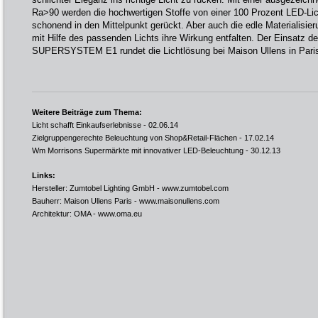
Ra>90 werden die hochwertigen Stoffe von einer 100 Prozent LED-Lic
schonend in den Mittelpunkt gerückt. Aber auch die edle Materialisie
mit Hilfe des passenden Lichts ihre Wirkung entfalten. Der Einsatz 
SUPERSYSTEM E1 rundet die Lichtlösung bei Maison Ullens in Paris
Weitere Beiträge zum Thema:
Licht schafft Einkaufserlebnisse
- 02.06.14
Zielgruppengerechte Beleuchtung von Shop&Retail-Flächen
- 17.02.14
Wm Morrisons Supermärkte mit innovativer LED-Beleuchtung
- 30.12.13
Links:
Hersteller: Zumtobel Lighting GmbH -
www.zumtobel.com
Bauherr: Maison Ullens Paris -
www.maisonullens.com
Architektur: OMA -
www.oma.eu