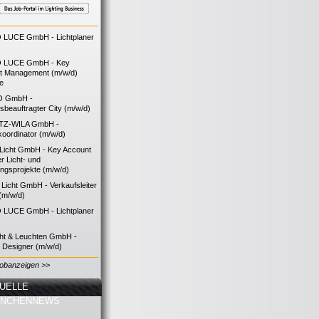
LUCE GmbH - Lichtplaner
 LUCE GmbH - Key
t Management (m/w/d)
ie
O GmbH -
bsbeauftragter City (m/w/d)
TZ-WILA GmbH -
koordinator (m/w/d)
icht GmbH - Key Account
 Licht- und
ngsprojekte (m/w/d)
icht GmbH - Verkaufsleiter
(m/w/d)
LUCE GmbH - Lichtplaner
cht & Leuchten GmbH -
g Designer (m/w/d)
Jobanzeigen >>
UELLE
ANCHENNEWS