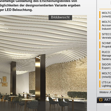
 vielfältige Gestaltung des Erscheinungsbildes von
lichkeiten der designorientierten Variante ergeben
iger LED Beleuchtung.
MOLTO 
(m/w/d)
Bildübersicht
MOLTO
Accoun
Industr
SITEC
Vertrie
SCHMI
Projekt
RUCO L
Manager
Sanieru
SIGOR L
Export 
MOLTO 
(m/w/d)
LTS Li
Lightin
Weitere 
AKT
BR