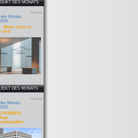
DUKT DES MONATS
Anzeige
 des Monats
2026
- Wenn Licht zu
r wird
JEKT DES MONATS
Anzeige
 des Monats
2026
 PIONEER -
tige
landschaften