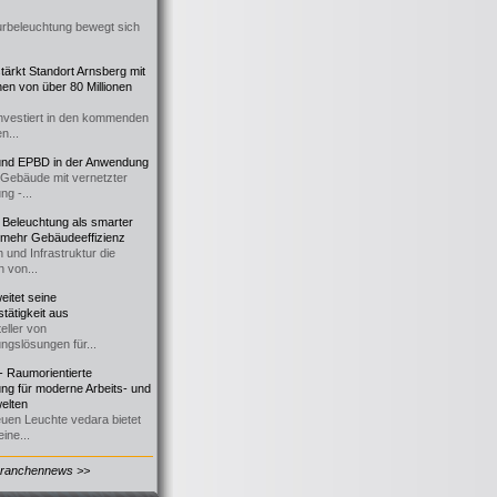
urbeleuchtung bewegt sich
ärkt Standort Arnsberg mit
onen von über 80 Millionen
nvestiert in den kommenden
n...
d EPBD in der Anwendung
e Gebäude mit vernetzter
ng -...
 Beleuchtung als smarter
 mehr Gebäudeeffizienz
 und Infrastruktur die
n von...
itet seine
tätigkeit aus
eller von
ngslösungen für...
 Raumorientierte
ng für moderne Arbeits- und
elten
euen Leuchte vedara bietet
ine...
Branchennews >>