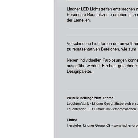
Lindner LED Lichtstreifen entsprechen
Besondere Raumakzente ergeben sich durc
der Lamellen.
Verschiedene Lichtfarben der umweltfr
zu repräsentativen Bereichen, wie zum
Neben individuellen Farblösungen können
ausgeführt werden. Ein breit gefächertes
Designpalette.
Weitere Beiträge zum Thema:
Leuchtenfabrik - Lindner Geschäftsbereich ersc
Leuchtender LED-Himmel im vietnamesischen 
Links:
Hersteller: Lindner Group KG -
www.lindner-gr