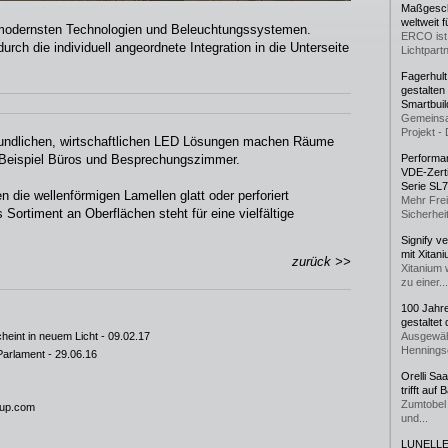
Maßgeschn
weltweit 
 modernsten Technologien und Beleuchtungssystemen.
ERCO ist 
h die individuell angeordnete Integration in die Unterseite
Lichtpartn
Fagerhul
gestalten
Smartbuil
Gemeinsa
Projekt - 
eundlichen, wirtschaftlichen LED Lösungen machen Räume
 Beispiel Büros und Besprechungszimmer.
Performan
VDE-Zerti
Serie SL
 die wellenförmigen Lamellen glatt oder perforiert
Mehr Frei
 Sortiment an Oberflächen steht für eine vielfältige
Sicherheit
Signify v
mit Xitan
zurück >>
Xitanium 
zu einer...
100 Jahr
gestaltet
heint in neuem Licht
- 09.02.17
Ausgewäh
Henningse
Parlament
- 29.06.16
Orelli Sa
trifft auf
Zumtobel 
oup.com
und...
LUNELLE 