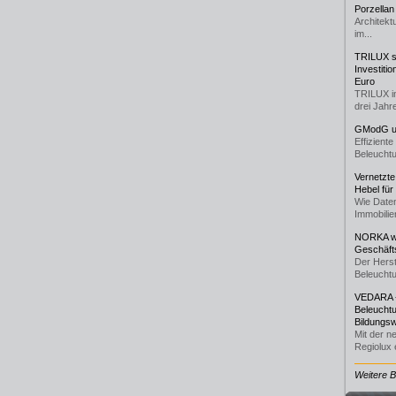
Porzellan
Architekt
im...
TRILUX st
Investiti
Euro
TRILUX i
drei Jahre
GModG un
Effizient
Beleuchtu
Vernetzte
Hebel für
Wie Daten
Immobilie
NORKA we
Geschäfts
Der Herst
Beleuchtu
VEDARA -
Beleuchtu
Bildungsw
Mit der n
Regiolux e
Weitere 