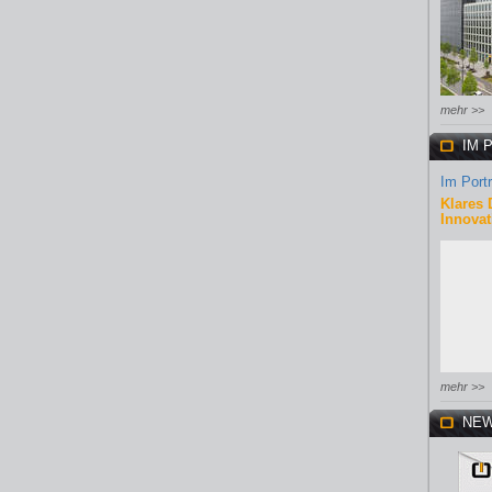
mehr >>
IM 
Im Portr
Klares 
Innovat
mehr >>
NEW