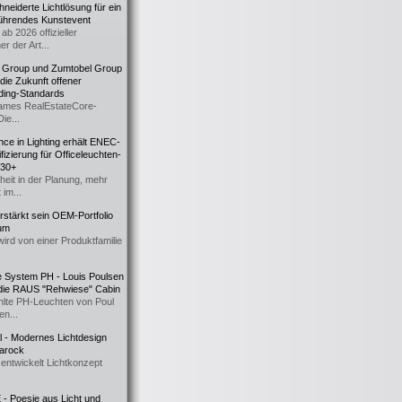
eiderte Lichtlösung für ein
führendes Kunstevent
ab 2026 offizieller
er der Art...
t Group und Zumtobel Group
 die Zukunft offener
ding-Standards
mes RealEstateCore-
Die...
ce in Lighting erhält ENEC-
fizierung für Officeleuchten-
730+
heit in der Planung, mehr
 im...
erstärkt sein OEM-Portfolio
ium
wird von einer Produktfamilie
e System PH - Louis Poulsen
 die RAUS "Rehwiese" Cabin
lte PH-Leuchten von Poul
n...
al - Modernes Lichtdesign
 Barock
entwickelt Lichtkonzept
- Poesie aus Licht und