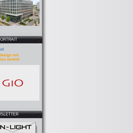
PORTRAIT
ait
Design mit
ion vereint
SLETTER