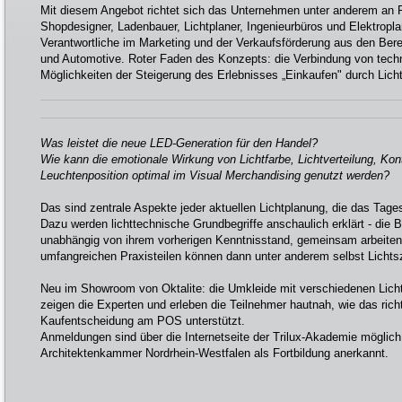
Mit diesem Angebot richtet sich das Unternehmen unter anderem an Re
Shopdesigner, Ladenbauer, Lichtplaner, Ingenieurbüros und Elektropl
Verantwortliche im Marketing und der Verkaufsförderung aus den Ber
und Automotive. Roter Faden des Konzepts: die Verbindung von tec
Möglichkeiten der Steigerung des Erlebnisses „Einkaufen" durch Licht
Was leistet die neue LED-Generation für den Handel?
Wie kann die emotionale Wirkung von Lichtfarbe, Lichtverteilung, Kont
Leuchtenposition optimal im Visual Merchandising genutzt werden?
Das sind zentrale Aspekte jeder aktuellen Lichtplanung, die das Tages
Dazu werden lichttechnische Grundbegriffe anschaulich erklärt - die Ba
unabhängig von ihrem vorherigen Kenntnisstand, gemeinsam arbeiten
umfangreichen Praxisteilen können dann unter anderem selbst Lichtsz
Neu im Showroom von Oktalite: die Umkleide mit verschiedenen Lich
zeigen die Experten und erleben die Teilnehmer hautnah, wie das richt
Kaufentscheidung am POS unterstützt.
Anmeldungen sind über die Internetseite der Trilux-Akademie möglich
Architektenkammer Nordrhein-Westfalen als Fortbildung anerkannt.