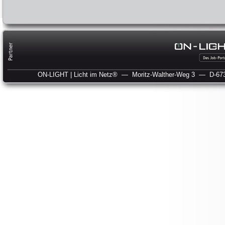
ON-LIGHT | Licht im Netz®
— Moritz-Walther-Weg 3
— D-673