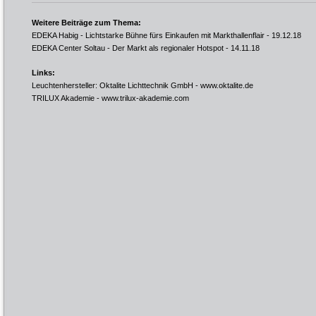
Weitere Beiträge zum Thema:
EDEKA Habig - Lichtstarke Bühne fürs Einkaufen mit Markthallenflair
- 19.12.18
EDEKA Center Soltau - Der Markt als regionaler Hotspot
- 14.11.18
Links:
Leuchtenhersteller: Oktalite Lichttechnik GmbH -
www.oktalite.de
TRILUX Akademie -
www.trilux-akademie.com