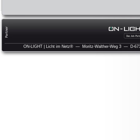
ON-LIGHT | Licht im Netz®
— Moritz-Walther-Weg 3
— D-673