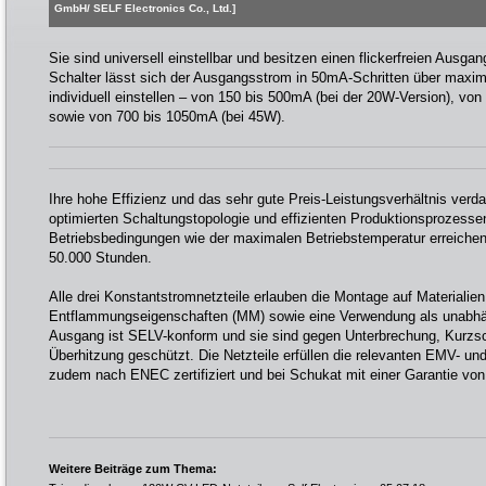
GmbH/ SELF Electronics Co., Ltd.]
Sie sind universell einstellbar und besitzen einen flickerfreien Ausga
Schalter lässt sich der Ausgangsstrom in 50mA-Schritten über maxim
individuell einstellen – von 150 bis 500mA (bei der 20W-Version), vo
sowie von 700 bis 1050mA (bei 45W).
Ihre hohe Effizienz und das sehr gute Preis-Leistungsverhältnis verda
optimierten Schaltungstopologie und effizienten Produktionsprozesse
Betriebsbedingungen wie der maximalen Betriebstemperatur erreiche
50.000 Stunden.
Alle drei Konstantstromnetzteile erlauben die Montage auf Materialie
Entflammungseigenschaften (MM) sowie eine Verwendung als unabhän
Ausgang ist SELV-konform und sie sind gegen Unterbrechung, Kurzsc
Überhitzung geschützt. Die Netzteile erfüllen die relevanten EMV- un
zudem nach ENEC zertifiziert und bei Schukat mit einer Garantie von 
Weitere Beiträge zum Thema: