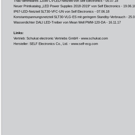
Triac-dimmbares 120W CV-LED-Netzteil von Self Electronics
- 05.07.18
Neuer Printkatalog „LED Power Supplies 2018-2019“ von Self Electronics
- 19.06.1
IP67-LED-Netzteil SLT30-VFC-UN von Self Electronics
- 07.06.18
Konstantspannungsnetzteil SLT30-VLG-ES mit geringem Standby-Verbrauch
- 25.0
Wasserdichter DALI LED-Treiber von Mean Well PWM-120-DA
- 16.11.17
Links:
Vertrieb: Schukat electronic Vertriebs GmbH -
www.schukat.com
Hersteller: SELF Electronics Co., Ltd. -
www.self-ecg.com