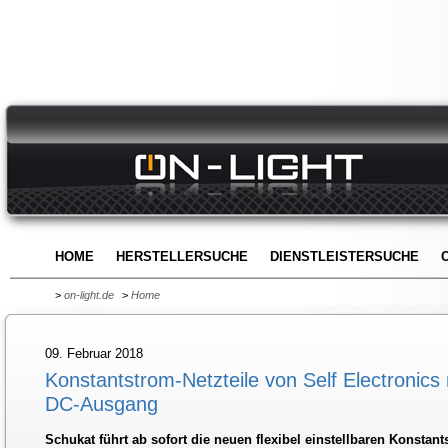
HOME
HERSTELLERSUCHE
DIENSTLEISTERSUCHE
>
on-light.de
>
Home
09. Februar 2018
Konstantstrom-Netzteile von Self Electronics 
DC-Ausgang
Schukat führt ab sofort die neuen flexibel einstellbaren Konstant