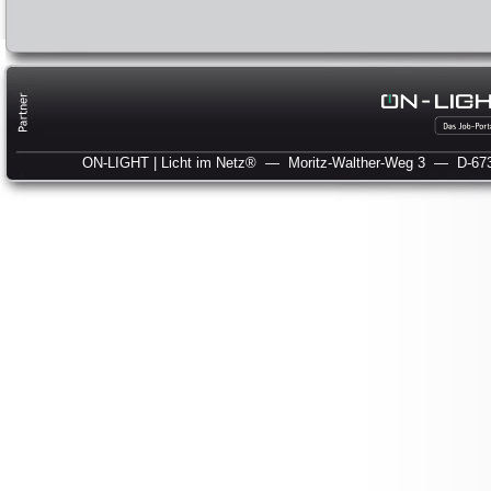
ON-LIGHT | Licht im Netz®
— Moritz-Walther-Weg 3
— D-673