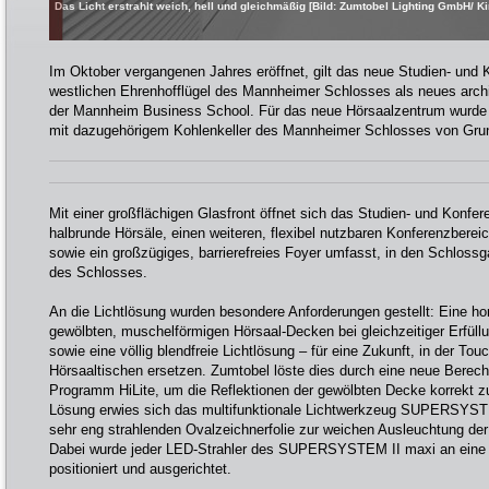
Das Licht erstrahlt weich, hell und gleichmäßig [Bild: Zumtobel Lighting GmbH/ K
Im Oktober vergangenen Jahres eröffnet, gilt das neue Studien- und
westlichen Ehrenhofflügel des Mannheimer Schlosses als neues arch
der Mannheim Business School. Für das neue Hörsaalzentrum wurde d
mit dazugehörigem Kohlenkeller des Mannheimer Schlosses von Grun
Mit einer großflächigen Glasfront öffnet sich das Studien- und Konfe
halbrunde Hörsäle, einen weiteren, flexibel nutzbaren Konferenzbere
sowie ein großzügiges, barrierefreies Foyer umfasst, in den Schlossg
des Schlosses.
An die Lichtlösung wurden besondere Anforderungen gestellt: Eine 
gewölbten, muschelförmigen Hörsaal-Decken bei gleichzeitiger Erfüllu
sowie eine völlig blendfreie Lichtlösung – für eine Zukunft, in der To
Hörsaaltischen ersetzen. Zumtobel löste dies durch eine neue Bere
Programm HiLite, um die Reflektionen der gewölbten Decke korrekt z
Lösung erwies sich das multifunktionale Lichtwerkzeug SUPERSYSTE
sehr eng strahlenden Ovalzeichnerfolie zur weichen Ausleuchtung de
Dabei wurde jeder LED-Strahler des SUPERSYSTEM II maxi an eine z
positioniert und ausgerichtet.