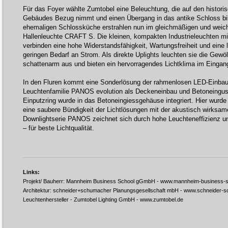
Für das Foyer wählte Zumtobel eine Beleuchtung, die auf den histori
Gebäudes Bezug nimmt und einen Übergang in das antike Schloss bil
ehemaligen Schlossküche erstrahlen nun im gleichmäßigen und weich
Hallenleuchte CRAFT S. Die kleinen, kompakten Industrieleuchten mit
verbinden eine hohe Widerstandsfähigkeit, Wartungsfreiheit und eine
geringen Bedarf an Strom. Als direkte Uplights leuchten sie die Ge
schattenarm aus und bieten ein hervorragendes Lichtklima im Eingan
In den Fluren kommt eine Sonderlösung der rahmenlosen LED-Einbau
Leuchtenfamilie PANOS evolution als Deckeneinbau und Betoneingus
Einputzring wurde in das Betoneingiessgehäuse integriert. Hier wurde 
eine saubere Bündigkeit der Lichtlösungen mit der akustisch wirksam
Downlightserie PANOS zeichnet sich durch hohe Leuchteneffizienz u
– für beste Lichtqualität.
Links:
Projekt/ Bauherr: Mannheim Business School gGmbH -
www.mannheim-business-s
Architektur: schneider+schumacher Planungsgesellschaft mbH -
www.schneider-s
Leuchtenhersteller - Zumtobel Lighting GmbH -
www.zumtobel.de