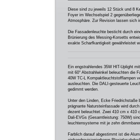
Diese sind zu jeweils 12 Stück und 8 Ke
Foyer im Wechselspiel 2 gegenüberliegen
Atmosphäre. Zur Revision lassen sich 
Die Fassadenleuchte besticht durch eine
Brünierung des Messing-Korsetts entwic
exakte Scharfkantigkeit gewährleistet wi
Ein engstrahlendes 35W HIT-Uplight mit
mit 60° Abstrahlwinkel beleuchten die 
40W TC-L Kompaktleuchtstofflampen ver
ausleuchten. Die DALI-gesteuerte Leucht
gedimmt werden.
Unter den Linden, Ecke Friedrichstaße
prägnante Natursteinfassade wird durch
dezent beleuchtet. Zwei 410 cm x 410 
Dali-EVGs (Gesamtleistung: 750W) sin
leuchtensysteme mit je zehn dimmbare
Farblich darauf abgestimmt ist die Alu
einhandrevisionierbaren Plexiglasabdecku