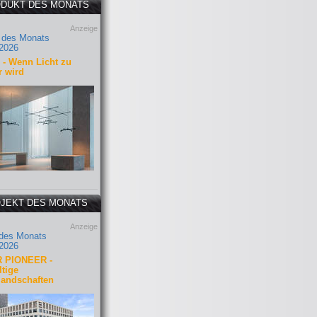
DUKT DES MONATS
Anzeige
 des Monats
2026
- Wenn Licht zu
r wird
JEKT DES MONATS
Anzeige
 des Monats
2026
 PIONEER -
tige
landschaften