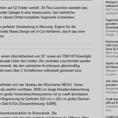
Maßgeschn
weltweit 
tten auf 52 Felder verteilt. 26 Flos-Leuchten wandeln das
ERCO ist 
der Spiegel in eine interessante, fast wohnliche
Lichtpartn
im oberen Drittel komplette Segmente schwenken.
Fagerhul
gestalten
 perfekte Verarbeitung in Messing. Eigens für die
Smartbuil
kelte Mawa Design ein V-Cut-Verfahren, durch das eine
Gemeinsa
Projekt - 
rd.
Performan
VDE-Zerti
Serie SL
Mehr Frei
 einem Abstrahlwinkel von 15° sowie ein 70W HIT-Downlight
Sicherheit
Fassade Unter den Linden. Als zentrales Leuchtmittel wurden
Signify v
wandt, die den satinierten Acrylkorpus gleichmäßig
mit Xitan
e kann über 2 Schaltkreise individuell gesteuert bzw.
Xitanium 
zu einer...
100 Jahr
 befindet sich der Neubau der Münchener MEAG. Seine
gestaltet
Ausgewäh
 die weithin sichtbare, 8000 cm lange Arkaden-beleuchtung
Henningse
cm große Viereckleuchtensysteme mit je zwölf dimmbaren
d Begrenzung für fünfzehn 410 cm x 220 cm große Decken-
Orelli Sa
trifft auf
n Dali-EVGs (Gesamtleistung: 518W).
Zumtobel 
und...
miniumkonstruktion im Bronzelook. Die
LUNELLE 
ngen sind einseitig mattiert und dienen als Diffusor. Alles