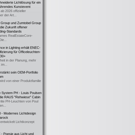
eiderte Lichtlösung für ein
führendes Kunstevent
ab 2026 offizieller
er der Art...
t Group und Zumtobel Group
 die Zukunft offener
ding-Standards
mes RealEstateCore-
Die...
ce in Lighting erhält ENEC-
fizierung für Officeleuchten-
730+
heit in der Planung, mehr
 im...
erstärkt sein OEM-Portfolio
ium
wird von einer Produktfamilie
e System PH - Louis Poulsen
 die RAUS "Rehwiese" Cabin
lte PH-Leuchten von Poul
n...
al - Modernes Lichtdesign
 Barock
entwickelt Lichtkonzept
- Poesie aus Licht und