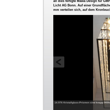
all dies fertigte Mawa Design für G
Licht AG Bonn. Auf einer Grundfläc
mm verteilen sich, auf dem Kronleucht
14.976 Kristallglass-Prismen sind knapp 90