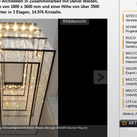
MP-Architekten in Zusammenarbeit mit Daniel Walden,
he von 1800 x 3600 mm und einer Höhe von über 3500
er in 3 Etagen, 14.976 Kristalle.
SITEC
Vertrie
Bildübersicht
SCHMI
Projekt
RUCO L
Manager
Sanieru
MOLTO
Accoun
Industr
SIGOR L
Export 
MOLTO 
(m/w/d)
MOLTO 
(m/w/d)
LTS Li
Lightin
Weitere 
AKT
0kg Gesamtgewicht [Bild: Mawa Design GmbH/ Daniel Haym]
BR