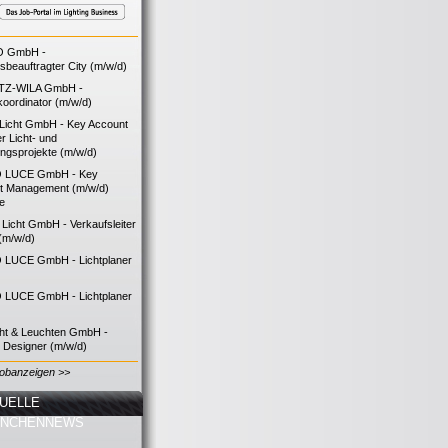
O GmbH -
bsbeauftragter City (m/w/d)
TZ-WILA GmbH -
koordinator (m/w/d)
icht GmbH - Key Account
 Licht- und
ngsprojekte (m/w/d)
 LUCE GmbH - Key
t Management (m/w/d)
ie
icht GmbH - Verkaufsleiter
(m/w/d)
LUCE GmbH - Lichtplaner
LUCE GmbH - Lichtplaner
cht & Leuchten GmbH -
g Designer (m/w/d)
Jobanzeigen >>
UELLE
ANCHENNEWS