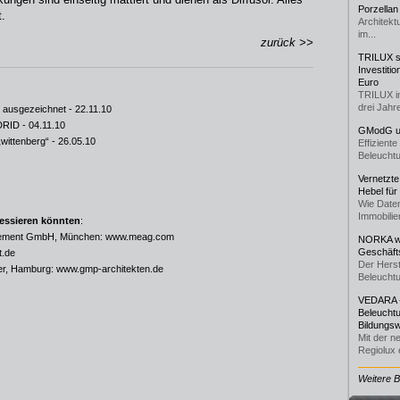
Porzellan
t.
Architekt
im...
zurück >>
TRILUX st
Investiti
Euro
TRILUX i
drei Jahre
g ausgezeichnet
- 22.11.10
ADRID
- 04.11.10
GModG un
„wittenberg“
- 26.05.10
Effizient
Beleuchtu
Vernetzte
Hebel für
Wie Daten
Immobilie
ressieren könnten
:
ement GmbH, München:
www.meag.com
NORKA we
Geschäfts
t.de
Der Herst
er, Hamburg:
www.gmp-architekten.de
Beleuchtu
VEDARA -
Beleuchtu
Bildungsw
Mit der n
Regiolux e
Weitere 