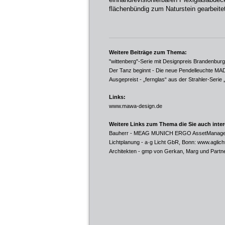
flächenbündig zum Naturstein gearbeite
Weitere Beiträge zum Thema:
"wittenberg"-Serie mit Designpreis Brandenbur
Der Tanz beginnt - Die neue Pendelleuchte M
Ausgepreist - „fernglas“ aus der Strahler-Serie 
Links:
www.mawa-design.de
Weitere Links zum Thema die Sie auch inte
Bauherr - MEAG MUNICH ERGO AssetManag
Lichtplanung - a·g Licht GbR, Bonn:
www.aglich
Architekten - gmp von Gerkan, Marg und Partn