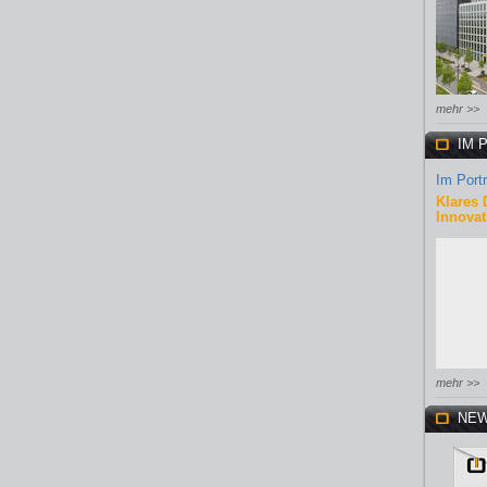
mehr >>
IM 
Im Portr
Klares 
Innovat
mehr >>
NEW