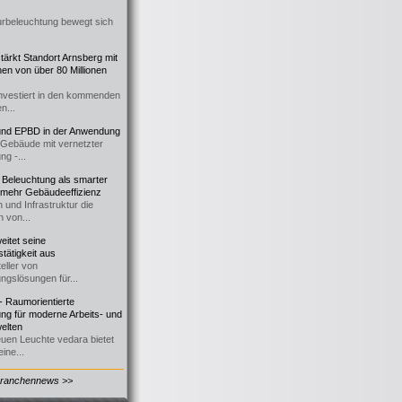
urbeleuchtung bewegt sich
ärkt Standort Arnsberg mit
onen von über 80 Millionen
nvestiert in den kommenden
n...
d EPBD in der Anwendung
e Gebäude mit vernetzter
ng -...
 Beleuchtung als smarter
 mehr Gebäudeeffizienz
 und Infrastruktur die
n von...
itet seine
tätigkeit aus
eller von
ngslösungen für...
 Raumorientierte
ng für moderne Arbeits- und
elten
euen Leuchte vedara bietet
ine...
Branchennews >>