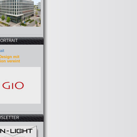
PORTRAIT
ait
Design mit
ion vereint
SLETTER