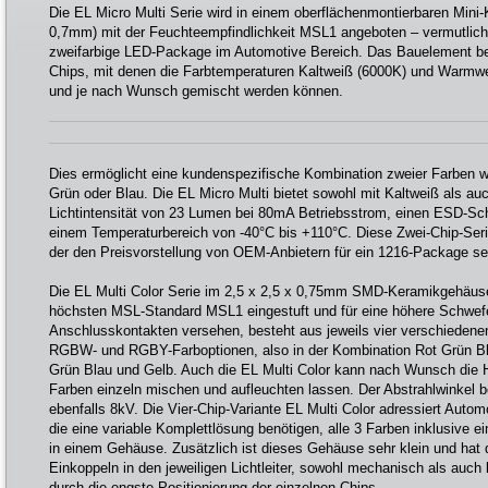
Die EL Micro Multi Serie wird in einem oberflächenmontierbaren Mini
0,7mm) mit der Feuchteempfindlichkeit MSL1 angeboten – vermutlich 
zweifarbige LED-Package im Automotive Bereich. Das Bauelement be
Chips, mit denen die Farbtemperaturen Kaltweiß (6000K) und Warmwe
und je nach Wunsch gemischt werden können.
Dies ermöglicht eine kundenspezifische Kombination zweier Farben wi
Grün oder Blau. Die EL Micro Multi bietet sowohl mit Kaltweiß als a
Lichtintensität von 23 Lumen bei 80mA Betriebsstrom, einen ESD-Sch
einem Temperaturbereich von -40°C bis +110°C. Diese Zwei-Chip-Serie 
der den Preisvorstellung von OEM-Anbietern für ein 1216-Package 
Die EL Multi Color Serie im 2,5 x 2,5 x 0,75mm SMD-Keramikgehäus
höchsten MSL-Standard MSL1 eingestuft und für eine höhere Schwefe
Anschlusskontakten versehen, besteht aus jeweils vier verschiedene
RGBW- und RGBY-Farboptionen, also in der Kombination Rot Grün B
Grün Blau und Gelb. Auch die EL Multi Color kann nach Wunsch die He
Farben einzeln mischen und aufleuchten lassen. Der Abstrahlwinkel 
ebenfalls 8kV. Die Vier-Chip-Variante EL Multi Color adressiert Aut
die eine variable Komplettlösung benötigen, alle 3 Farben inklusive 
in einem Gehäuse. Zusätzlich ist dieses Gehäuse sehr klein und hat 
Einkoppeln in den jeweiligen Lichtleiter, sowohl mechanisch als auc
durch die engste Positionierung der einzelnen Chips.