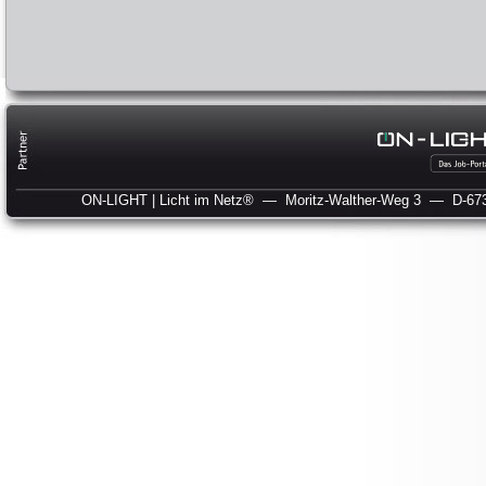
ON-LIGHT | Licht im Netz®
— Moritz-Walther-Weg 3
— D-673