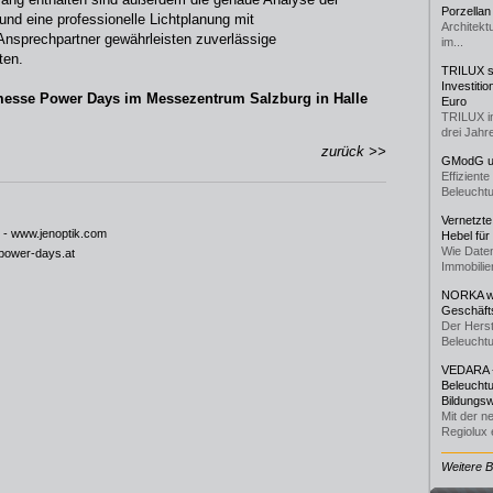
Porzellan
nd eine professionelle Lichtplanung mit
Architekt
 Ansprechpartner gewährleisten zuverlässige
im...
ten.
TRILUX st
Investiti
messe Power Days im Messezentrum Salzburg in Halle
Euro
TRILUX i
drei Jahre
zurück >>
GModG un
Effizient
Beleuchtu
Vernetzte
 -
www.jenoptik.com
Hebel für
Wie Daten
power-days.at
Immobilie
NORKA we
Geschäfts
Der Herst
Beleuchtu
VEDARA -
Beleuchtu
Bildungsw
Mit der n
Regiolux e
Weitere 