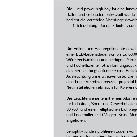
Die Lucid power high bay ist eine innov
Hallen und Gebäuden entwickelt wurde. Si
bedient die verstärkte Nachfrage gewer
LED-Beleuchtung. Jenoptik bietet zudem 
Die Hallen- und Hochregalleuchte gewäh
einer LED-Lebensdauer von bis zu 60.0
Wärmeentwicklung und niedrigem Strom
und hocheffizienter Strahlformungsopti
gleicher Leistungsaufnahme eine Hellig
Ausleuchtung ohne Streuverluste. Die h
eine kurze Amortisationszeit, projektabh
Neuinstallationen als auch für Konversi
Die Leuchtenvariante mit einem Abstrah
für Industrie-, Sport- und Gewerbehalle
30°/60° und einem elliptischen Lichtkege
und Lagerhallen mit Gängen. Beide Mod
angeboten.
Jenoptik-Kunden profitieren zudem von
bis hin zur Installation. Im Leistungsu