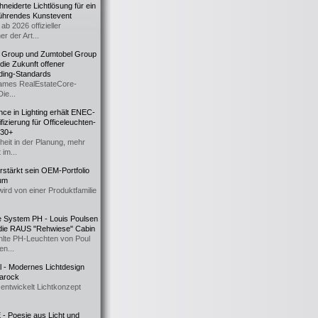
eiderte Lichtlösung für ein
führendes Kunstevent
ab 2026 offizieller
er der Art...
t Group und Zumtobel Group
 die Zukunft offener
ding-Standards
mes RealEstateCore-
Die...
ce in Lighting erhält ENEC-
fizierung für Officeleuchten-
730+
heit in der Planung, mehr
 im...
erstärkt sein OEM-Portfolio
ium
wird von einer Produktfamilie
e System PH - Louis Poulsen
 die RAUS "Rehwiese" Cabin
lte PH-Leuchten von Poul
n...
al - Modernes Lichtdesign
 Barock
entwickelt Lichtkonzept
- Poesie aus Licht und