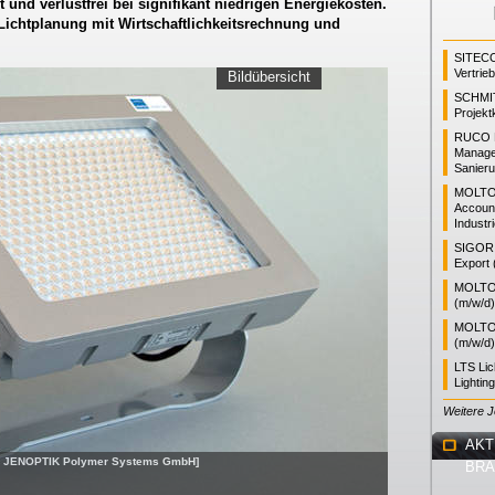
t und verlustfrei bei signifikant niedrigen Energiekosten.
Lichtplanung mit Wirtschaftlichkeitsrechnung und
SITEC
Vertrie
Bildübersicht
SCHMI
Projekt
RUCO L
Manager
Sanieru
MOLTO
Accoun
Industr
SIGOR L
Export 
MOLTO 
(m/w/d)
MOLTO 
(m/w/d)
LTS Li
Lightin
Weitere 
AKT
ld: JENOPTIK Polymer Systems GmbH]
BR