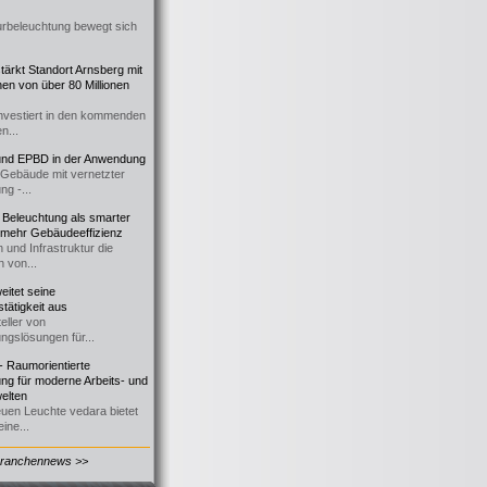
urbeleuchtung bewegt sich
ärkt Standort Arnsberg mit
onen von über 80 Millionen
nvestiert in den kommenden
n...
d EPBD in der Anwendung
e Gebäude mit vernetzter
ng -...
 Beleuchtung als smarter
 mehr Gebäudeeffizienz
 und Infrastruktur die
n von...
itet seine
tätigkeit aus
eller von
ngslösungen für...
 Raumorientierte
ng für moderne Arbeits- und
elten
euen Leuchte vedara bietet
ine...
Branchennews >>