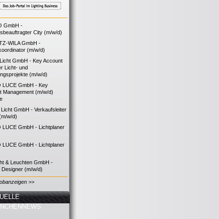
O GmbH -
bsbeauftragter City (m/w/d)
TZ-WILA GmbH -
koordinator (m/w/d)
icht GmbH - Key Account
 Licht- und
ngsprojekte (m/w/d)
 LUCE GmbH - Key
t Management (m/w/d)
ie
icht GmbH - Verkaufsleiter
(m/w/d)
LUCE GmbH - Lichtplaner
LUCE GmbH - Lichtplaner
cht & Leuchten GmbH -
g Designer (m/w/d)
Jobanzeigen >>
UELLE
ANCHENNEWS