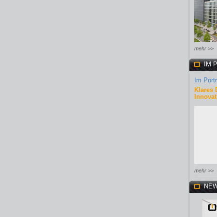
mehr >>
IM 
Im Portr
Klares 
Innovat
mehr >>
NEW