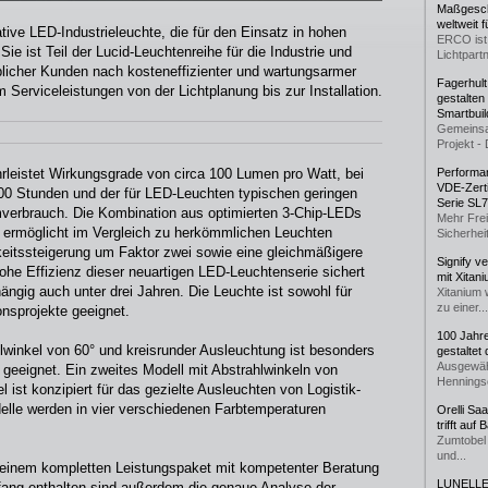
Maßgeschn
weltweit 
ative LED-Industrieleuchte, die für den Einsatz in hohen
ERCO ist 
e ist Teil der Lucid-Leuchtenreihe für die Industrie und
Lichtpartn
blicher Kunden nach kosteneffizienter und wartungsarmer
Fagerhul
Serviceleistungen von der Lichtplanung bis zur Installation.
gestalten
Smartbuil
Gemeinsa
Projekt - 
rleistet Wirkungsgrade von circa 100 Lumen pro Watt, bei
Performan
VDE-Zerti
00 Stunden und der für LED-Leuchten typischen geringen
Serie SL
verbrauch. Die Kombination aus optimierten 3-Chip-LEDs
Mehr Frei
k ermöglicht im Vergleich zu herkömmlichen Leuchten
Sicherheit
keitssteigerung um Faktor zwei sowie eine gleichmäßigere
Signify v
ohe Effizienz dieser neuartigen LED-Leuchtenserie sichert
mit Xitan
ängig auch unter drei Jahren. Die Leuchte ist sowohl für
Xitanium 
zu einer...
onsprojekte geeignet.
100 Jahr
lwinkel von 60° und kreisrunder Ausleuchtung ist besonders
gestaltet
Ausgewäh
n geeignet. Ein zweites Modell mit Abstrahlwinkeln von
Henningse
l ist konzipiert für das gezielte Ausleuchten von Logistik-
elle werden in vier verschiedenen Farbtemperaturen
Orelli Sa
trifft auf
Zumtobel 
und...
 einem kompletten Leistungspaket mit kompetenter Beratung
LUNELLE 
mfang enthalten sind außerdem die genaue Analyse der