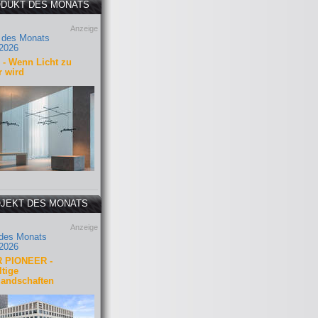
DUKT DES MONATS
Anzeige
 des Monats
2026
- Wenn Licht zu
r wird
JEKT DES MONATS
Anzeige
 des Monats
2026
 PIONEER -
tige
landschaften