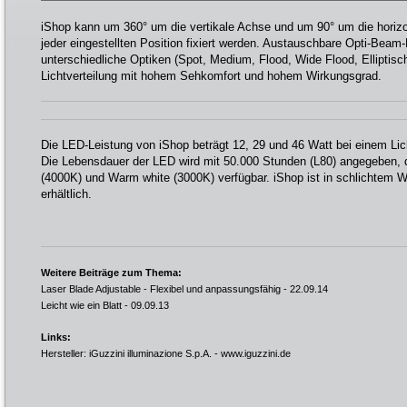
iShop kann um 360° um die vertikale Achse und um 90° um die horizo
jeder eingestellten Position fixiert werden. Austauschbare Opti-Beam
unterschiedliche Optiken (Spot, Medium, Flood, Wide Flood, Elliptisc
Lichtverteilung mit hohem Sehkomfort und hohem Wirkungsgrad.
Die LED-Leistung von iShop beträgt 12, 29 und 46 Watt bei einem Lic
Die Lebensdauer der LED wird mit 50.000 Stunden (L80) angegeben, d
(4000K) und Warm white (3000K) verfügbar. iShop ist in schlichtem
erhältlich.
Weitere Beiträge zum Thema:
Laser Blade Adjustable - Flexibel und anpassungsfähig
- 22.09.14
Leicht wie ein Blatt
- 09.09.13
Links:
Hersteller: iGuzzini illuminazione S.p.A. -
www.iguzzini.de