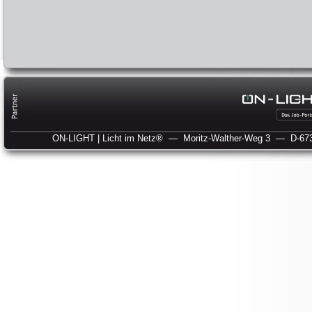
ON-LIGHT | Licht im Netz®
— Moritz-Walther-Weg 3
— D-673