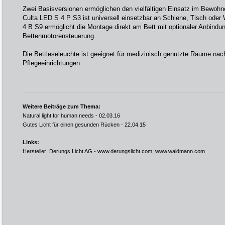
Zwei Basisversionen ermöglichen den vielfältigen Einsatz im Bewohn
Culta LED S 4 P S3 ist universell einsetzbar an Schiene, Tisch oder
4 B S9 ermöglicht die Montage direkt am Bett mit optionaler Anbindu
Bettenmotorensteuerung.
Die Bettleseleuchte ist geeignet für medizinisch genutzte Räume na
Pflegeeinrichtungen.
Weitere Beiträge zum Thema:
Natural light for human needs
- 02.03.16
Gutes Licht für einen gesunden Rücken
- 22.04.15
Links:
Hersteller: Derungs Licht AG -
www.derungslicht.com
,
www.waldmann.com