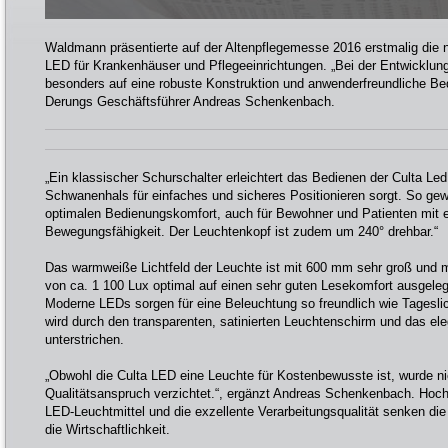
Waldmann präsentierte auf der Altenpflegemesse 2016 erstmalig die 
LED für Krankenhäuser und Pflegeeinrichtungen. „Bei der Entwicklun
besonders auf eine robuste Konstruktion und anwenderfreundliche Bed
Derungs Geschäftsführer Andreas Schenkenbach.
„Ein klassischer Schurschalter erleichtert das Bedienen der Culta L
Schwanenhals für einfaches und sicheres Positionieren sorgt. So gew
optimalen Bedienungskomfort, auch für Bewohner und Patienten mit 
Bewegungsfähigkeit. Der Leuchtenkopf ist zudem um 240° drehbar.“
Das warmweiße Lichtfeld der Leuchte ist mit 600 mm sehr groß und m
von ca. 1 100 Lux optimal auf einen sehr guten Lesekomfort ausgeleg
Moderne LEDs sorgen für eine Beleuchtung so freundlich wie Tageslic
wird durch den transparenten, satinierten Leuchtenschirm und das el
unterstrichen.
„Obwohl die Culta LED eine Leuchte für Kostenbewusste ist, wurde ni
Qualitätsanspruch verzichtet.“, ergänzt Andreas Schenkenbach. Hochwe
LED-Leuchtmittel und die exzellente Verarbeitungsqualität senken di
die Wirtschaftlichkeit.