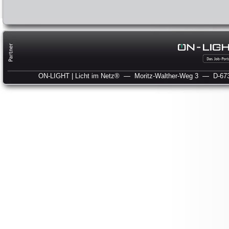
ON-LIGHT | Licht im Netz®
— Moritz-Walther-Weg 3
— D-673