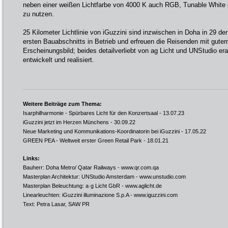
neben einer weißen Lichtfarbe von 4000 K auch RGB, Tunable White o
zu nutzen.
25 Kilometer Lichtlinie von iGuzzini sind inzwischen in Doha in 29 d
ersten Bauabschnitts in Betrieb und erfreuen die Reisenden mit gute
Erscheinungsbild; beides detailverliebt von ag Licht und UNStudio era
entwickelt und realisiert.
Weitere Beiträge zum Thema:
Isarphilharmonie - Spürbares Licht für den Konzertsaal
- 13.07.23
iGuzzini jetzt im Herzen Münchens
- 30.09.22
Neue Marketing und Kommunikations-Koordinatorin bei iGuzzini
- 17.05.22
GREEN PEA - Weltweit erster Green Retail Park
- 18.01.21
Links:
Bauherr: Doha Metro/ Qatar Railways -
www.qr.com.qa
Masterplan Architektur: UNStudio Amsterdam -
www.unstudio.com
Masterplan Beleuchtung: a·g Licht GbR -
www.aglicht.de
Linearleuchten: iGuzzini illuminazione S.p.A -
www.iguzzini.com
Text: Petra Lasar, SAW PR