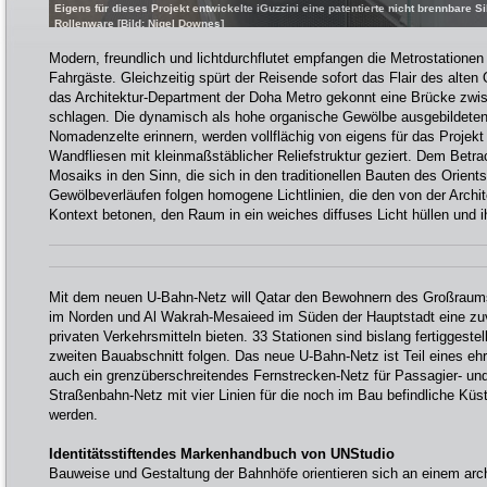
Eigens für dieses Projekt entwickelte iGuzzini eine patentierte nicht brennbare 
Rollenware [Bild: Nigel Downes]
Modern, freundlich und lichtdurchflutet empfangen die Metrostatione
Fahrgäste. Gleichzeitig spürt der Reisende sofort das Flair des alte
das Architektur-Department der Doha Metro gekonnt eine Brücke zwi
schlagen. Die dynamisch als hohe organische Gewölbe ausgebildete
Nomadenzelte erinnern, werden vollflächig von eigens für das Projekt
Wandfliesen mit kleinmaßstäblicher Reliefstruktur geziert. Dem Betr
Mosaiks in den Sinn, die sich in den traditionellen Bauten des Orients
Gewölbeverläufen folgen homogene Lichtlinien, die den von der Archit
Kontext betonen, den Raum in ein weiches diffuses Licht hüllen und i
Mit dem neuen U-Bahn-Netz will Qatar den Bewohnern des Großraums
im Norden und Al Wakrah-Mesaieed im Süden der Hauptstadt eine zuve
privaten Verkehrsmitteln bieten. 33 Stationen sind bislang fertiggestel
zweiten Bauabschnitt folgen. Das neue U-Bahn-Netz ist Teil eines eh
auch ein grenzüberschreitendes Fernstrecken-Netz für Passagier- un
Straßenbahn-Netz mit vier Linien für die noch im Bau befindliche Küs
werden.
Identitätsstiftendes Markenhandbuch von UNStudio
Bauweise und Gestaltung der Bahnhöfe orientieren sich an einem arc