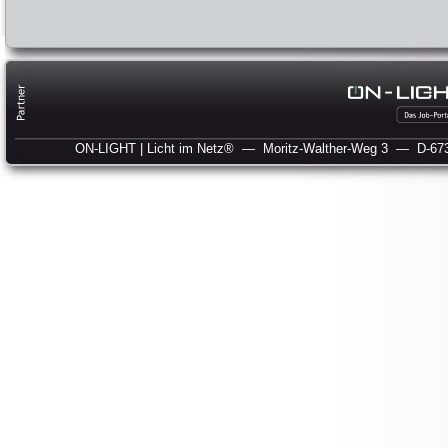
ON-LIGHT | Licht im Netz®
— Moritz-Walther-Weg 3
— D-673