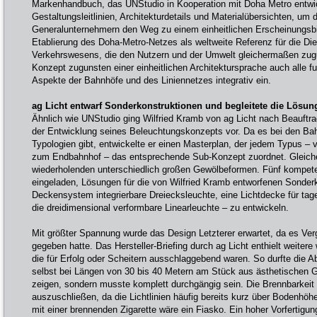
Markenhandbuch, das UNStudio in Kooperation mit Doha Metro entwick
Gestaltungsleitlinien, Architekturdetails und Materialübersichten, um
Generalunternehmern den Weg zu einem einheitlichen Erscheinungsbil
Etablierung des Doha-Metro-Netzes als weltweite Referenz für die Die
Verkehrswesens, die den Nutzern und der Umwelt gleichermaßen zug
Konzept zugunsten einer einheitlichen Architektursprache auch alle f
Aspekte der Bahnhöfe und des Liniennetzes integrativ ein.
ag Licht entwarf Sonderkonstruktionen und begleitete die Lösu
Ähnlich wie UNStudio ging Wilfried Kramb von ag Licht nach Beauftra
der Entwicklung seines Beleuchtungskonzepts vor. Da es bei den Bah
Typologien gibt, entwickelte er einen Masterplan, der jedem Typus 
zum Endbahnhof – das entsprechende Sub-Konzept zuordnet. Gleiche
wiederholenden unterschiedlich großen Gewölbeformen. Fünf kompete
eingeladen, Lösungen für die von Wilfried Kramb entworfenen Sonderk
Deckensystem integrierbare Dreiecksleuchte, eine Lichtdecke für tage
die dreidimensional verformbare Linearleuchte – zu entwickeln.
Mit größter Spannung wurde das Design Letzterer erwartet, da es Verg
gegeben hatte. Das Hersteller-Briefing durch ag Licht enthielt weiter
die für Erfolg oder Scheitern ausschlaggebend waren. So durfte die 
selbst bei Längen von 30 bis 40 Metern am Stück aus ästhetischen Gr
zeigen, sondern musste komplett durchgängig sein. Die Brennbarkeit 
auszuschließen, da die Lichtlinien häufig bereits kurz über Bodenhöhe
mit einer brennenden Zigarette wäre ein Fiasko. Ein hoher Vorfertig