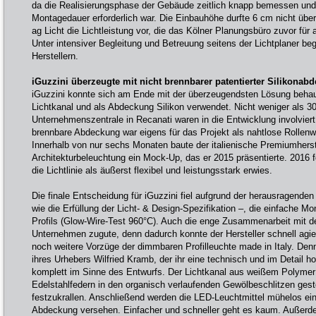
da die Realisierungsphase der Gebäude zeitlich knapp bemessen und
Montagedauer erforderlich war. Die Einbauhöhe durfte 6 cm nicht über
ag Licht die Lichtleistung vor, die das Kölner Planungsbüro zuvor für a
Unter intensiver Begleitung und Betreuung seitens der Lichtplaner be
Herstellern.
iGuzzini überzeugte mit nicht brennbarer patentierter Silikonab
iGuzzini konnte sich am Ende mit der überzeugendsten Lösung behaup
Lichtkanal und als Abdeckung Silikon verwendet. Nicht weniger als 30 
Unternehmenszentrale in Recanati waren in die Entwicklung involviert.
brennbare Abdeckung war eigens für das Projekt als nahtlose Rollenw
Innerhalb von nur sechs Monaten baute der italienische Premiumherste
Architekturbeleuchtung ein Mock-Up, das er 2015 präsentierte. 2016 f
die Lichtlinie als äußerst flexibel und leistungsstark erwies.
Die finale Entscheidung für iGuzzini fiel aufgrund der herausragend
wie die Erfüllung der Licht- & Design-Spezifikation –, die einfache M
Profils (Glow-Wire-Test 960°C). Auch die enge Zusammenarbeit mit 
Unternehmen zugute, denn dadurch konnte der Hersteller schnell agie
noch weitere Vorzüge der dimmbaren Profilleuchte made in Italy. Den
ihres Urhebers Wilfried Kramb, der ihr eine technisch und im Detail ho
komplett im Sinne des Entwurfs. Der Lichtkanal aus weißem Polymer w
Edelstahlfedern in den organisch verlaufenden Gewölbeschlitzen gest
festzukrallen. Anschließend werden die LED-Leuchtmittel mühelos ein
Abdeckung versehen. Einfacher und schneller geht es kaum. Außerde