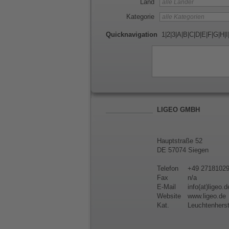
Land
Kategorie
Quicknavigation
1
|
2
|
3
|
A
|
B
|
C
|
D
|
E
|
F
|
G
|
H
|
I
LIGEO GMBH
Hauptstraße 52
DE 57074 Siegen
Telefon
+49 2718102
Fax
n/a
E-Mail
info(at)ligeo.d
Website
www.ligeo.de
Kat.
Leuchtenherst