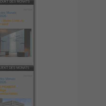
DUKT DES MONATS
Anzeige
 des Monats
2026
- Wenn Licht zu
r wird
JEKT DES MONATS
Anzeige
 des Monats
2026
 PIONEER -
tige
landschaften