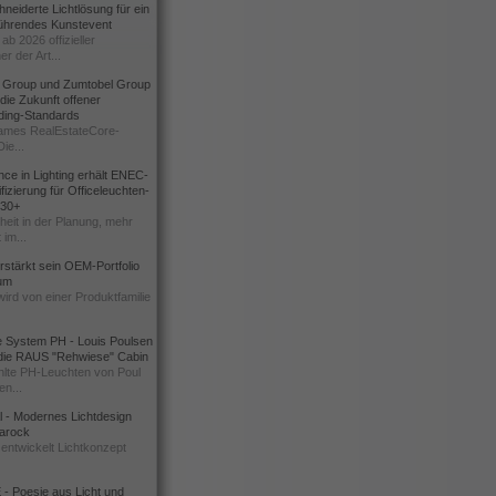
eiderte Lichtlösung für ein
führendes Kunstevent
ab 2026 offizieller
er der Art...
t Group und Zumtobel Group
 die Zukunft offener
ding-Standards
mes RealEstateCore-
Die...
ce in Lighting erhält ENEC-
fizierung für Officeleuchten-
730+
heit in der Planung, mehr
 im...
erstärkt sein OEM-Portfolio
ium
wird von einer Produktfamilie
e System PH - Louis Poulsen
 die RAUS "Rehwiese" Cabin
lte PH-Leuchten von Poul
n...
al - Modernes Lichtdesign
 Barock
entwickelt Lichtkonzept
- Poesie aus Licht und