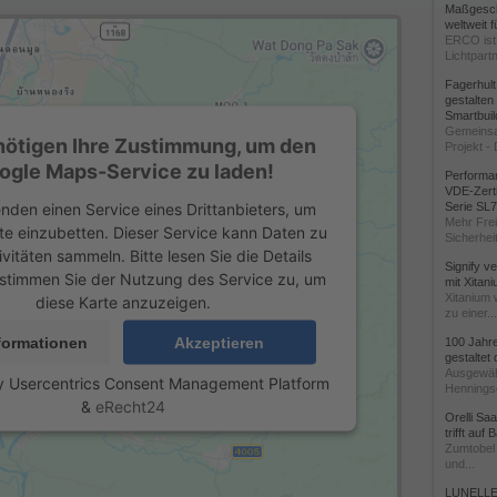
Maßgeschn
weltweit 
ERCO ist 
Lichtpartn
Fagerhul
gestalten
Smartbuil
Gemeinsa
nötigen Ihre Zustimmung, um den
Projekt - 
ogle Maps-Service zu laden!
Performan
VDE-Zerti
nden einen Service eines Drittanbieters, um
Serie SL
Mehr Frei
te einzubetten. Dieser Service kann Daten zu
Sicherheit
ivitäten sammeln. Bitte lesen Sie die Details
Signify v
stimmen Sie der Nutzung des Service zu, um
mit Xitan
Xitanium 
diese Karte anzuzeigen.
zu einer...
formationen
Akzeptieren
100 Jahr
gestaltet
Ausgewäh
y
Usercentrics Consent Management Platform
Henningse
&
eRecht24
Orelli Sa
trifft auf
Zumtobel 
und...
LUNELLE 