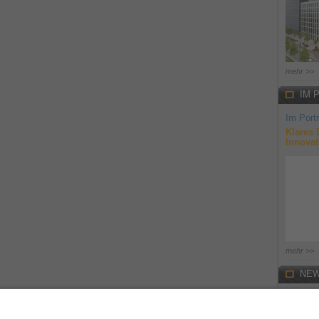
mehr >>
IM 
Im Portr
Klares 
Innovat
mehr >>
NEW