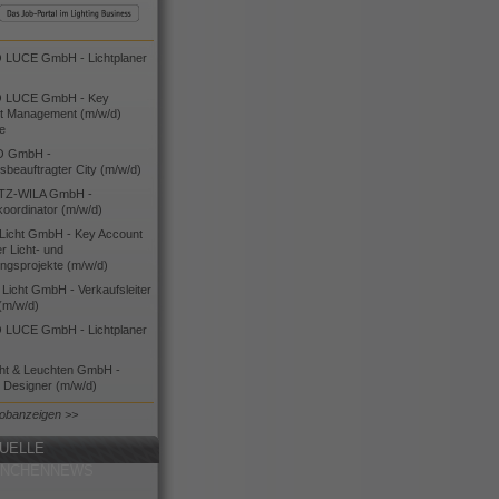
LUCE GmbH - Lichtplaner
 LUCE GmbH - Key
t Management (m/w/d)
ie
O GmbH -
bsbeauftragter City (m/w/d)
TZ-WILA GmbH -
koordinator (m/w/d)
icht GmbH - Key Account
 Licht- und
ngsprojekte (m/w/d)
icht GmbH - Verkaufsleiter
(m/w/d)
LUCE GmbH - Lichtplaner
cht & Leuchten GmbH -
g Designer (m/w/d)
Jobanzeigen >>
UELLE
ANCHENNEWS