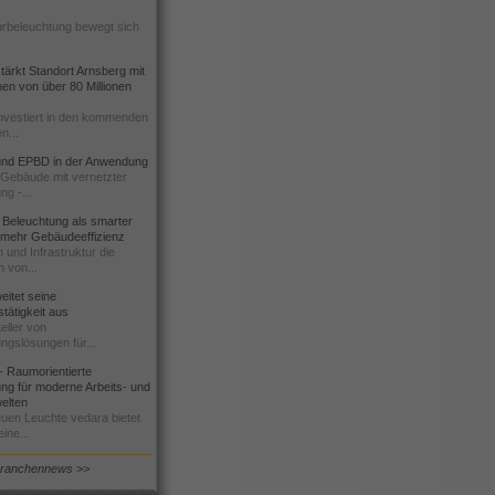
urbeleuchtung bewegt sich
ärkt Standort Arnsberg mit
onen von über 80 Millionen
nvestiert in den kommenden
n...
d EPBD in der Anwendung
e Gebäude mit vernetzter
ng -...
 Beleuchtung als smarter
 mehr Gebäudeeffizienz
 und Infrastruktur die
n von...
itet seine
tätigkeit aus
eller von
ngslösungen für...
 Raumorientierte
ng für moderne Arbeits- und
elten
euen Leuchte vedara bietet
ine...
Branchennews >>