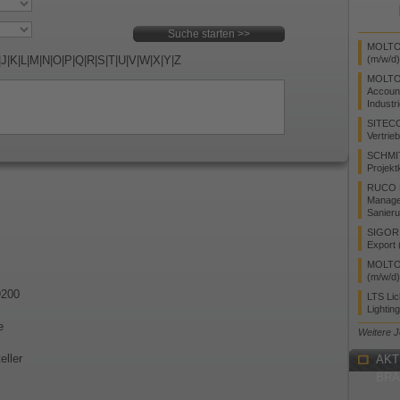
MOLTO 
|
J
|
K
|
L
|
M
|
N
|
O
|
P
|
Q
|
R
|
S
|
T
|
U
|
V
|
W
|
X
|
Y
|
Z
(m/w/d)
MOLTO
Accoun
Industr
SITEC
Vertrie
SCHMI
Projekt
RUCO L
Manager
Sanieru
SIGOR L
Export 
MOLTO 
(m/w/d)
9200
LTS Li
Lightin
e
Weitere 
eller
AKT
BR