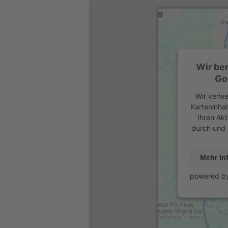
Wir be
Go
Wir verwe
Karteninhal
Ihren Akt
durch und 
Mehr In
powered b