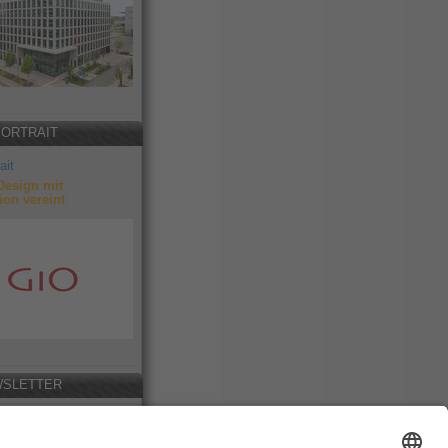
PORTRAIT
ait
Design mit
ion vereint
SLETTER