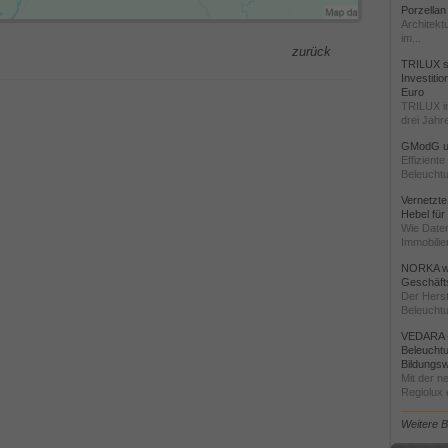
Porzellan
Architekt
im...
zurück
TRILUX st
Investiti
Euro
TRILUX i
drei Jahre
GModG un
Effizient
Beleuchtu
Vernetzte
Hebel für
Wie Daten
Immobilie
NORKA we
Geschäfts
Der Herst
Beleuchtu
VEDARA -
Beleuchtu
Bildungsw
Mit der n
Regiolux e
Weitere 