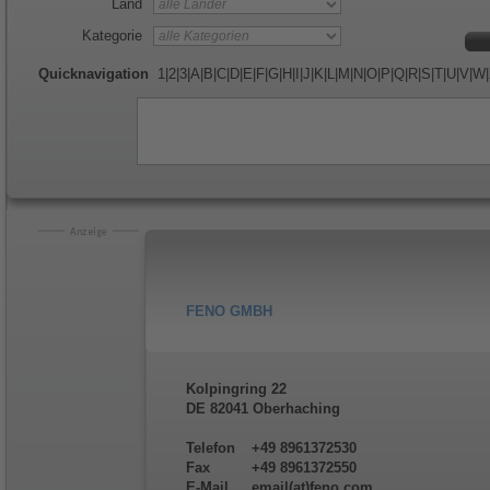
Land
Kategorie
Quicknavigation
1
|
2
|
3
|
A
|
B
|
C
|
D
|
E
|
F
|
G
|
H
|
I
|
J
|
K
|
L
|
M
|
N
|
O
|
P
|
Q
|
R
|
S
|
T
|
U
|
V
|
W
|
FENO GMBH
Kolpingring 22
DE 82041 Oberhaching
Telefon
+49 8961372530
Fax
+49 8961372550
E-Mail
email(at)feno.com