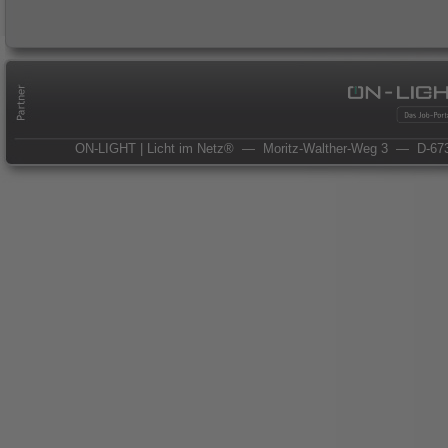
ON-LIGHT | Licht im Netz®
— Moritz-Walther-Weg 3
— D-673