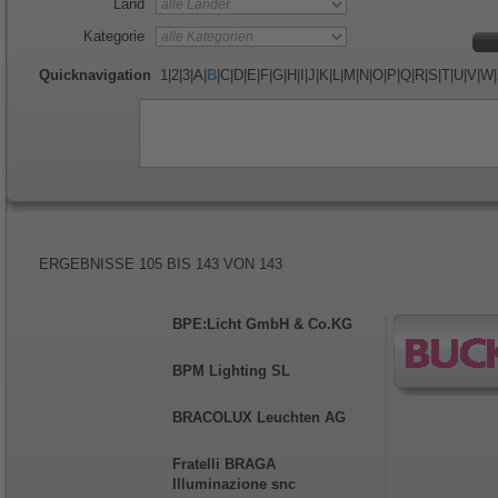
Land
Kategorie
Quicknavigation
1
|
2
|
3
|
A
|
B
|
C
|
D
|
E
|
F
|
G
|
H
|
I
|
J
|
K
|
L
|
M
|
N
|
O
|
P
|
Q
|
R
|
S
|
T
|
U
|
V
|
W
|
ERGEBNISSE
105
BIS
143
VON
143
BPE:Licht GmbH & Co.KG
BPM Lighting SL
BRACOLUX Leuchten AG
Fratelli BRAGA
Illuminazione snc