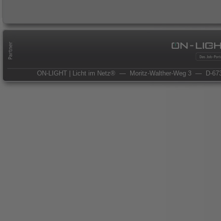
ON-LIGHT | Licht im Netz®
— Moritz-Walther-Weg 3
— D-673