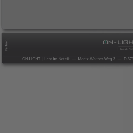
ON-LIGHT | Licht im Netz®
— Moritz-Walther-Weg 3
— D-673