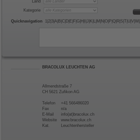
Land
Kategorie
Quicknavigation
1
|
2
|
3
|
A
|
B
|
C
|
D
|
E
|
F
|
G
|
H
|
I
|
J
|
K
|
L
|
M
|
N
|
O
|
P
|
Q
|
R
|
S
|
T
|
U
|
V
|
W
|
BRACOLUX LEUCHTEN AG
Allmendstraße 7
CH 5621 Zufikon AG
Telefon
+41 566486020
Fax
n/a
E-Mail
info(at)bracolux.ch
Website
www.bracolux.ch
Kat.
Leuchtenhersteller