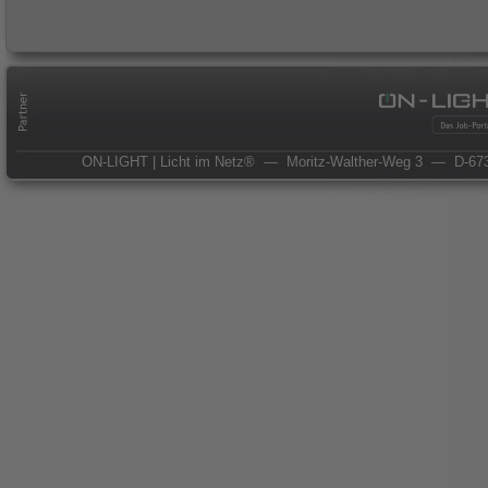
ON-LIGHT | Licht im Netz®
— Moritz-Walther-Weg 3
— D-673