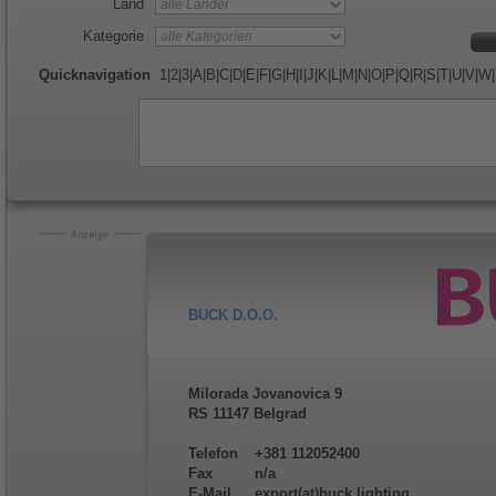
Land
Kategorie
Quicknavigation
1
|
2
|
3
|
A
|
B
|
C
|
D
|
E
|
F
|
G
|
H
|
I
|
J
|
K
|
L
|
M
|
N
|
O
|
P
|
Q
|
R
|
S
|
T
|
U
|
V
|
W
|
BUCK D.O.O.
Milorada Jovanovica 9
RS 11147 Belgrad
Telefon
+381 112052400
Fax
n/a
E-Mail
export(at)buck.lighting