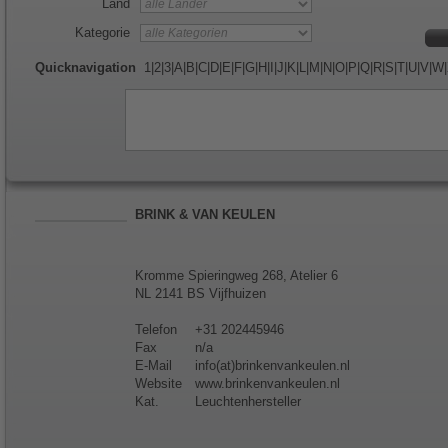
Land
Kategorie
Quicknavigation
1
|
2
|
3
|
A
|
B
|
C
|
D
|
E
|
F
|
G
|
H
|
I
|
J
|
K
|
L
|
M
|
N
|
O
|
P
|
Q
|
R
|
S
|
T
|
U
|
V
|
W
|
BRINK & VAN KEULEN
Kromme Spieringweg 268, Atelier 6
NL 2141 BS Vijfhuizen
Telefon
+31 202445946
Fax
n/a
E-Mail
info(at)brinkenvankeulen.nl
Website
www.brinkenvankeulen.nl
Kat.
Leuchtenhersteller