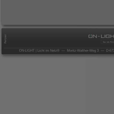
ON-LIGHT | Licht im Netz®
— Moritz-Walther-Weg 3
— D-673