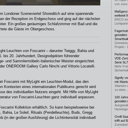
Im Haus 
von Jose 
Maßgeschn
 im Londoner Szeneviertel Shoreditch auf eine spannende
weltweit 
 an der Rezeption im Erdgeschoss und ging auf der nächsten
ERCO ist 
eiter. Ein großes geräumiges Schlafzimmer mit Bad und die
Lichtpartn
rtete die Gäste im Obergeschoss.
Fagerhul
gestalten
Smartbuil
Gemeinsa
Projekt - 
ght-Leuchten von Foscarini – darunter Twiggy, Bahia und
Performan
 bis 20. Jahrhundert, Designobjekten führender
VDE-Zerti
ge- und Sammlermöbeln italienischer Meister eingerichtet.
Serie SL
 der ONEROOM Gallery Carlo Ninchi und Vittorio Locatelli.
Mehr Frei
Sicherheit
Signify v
t Foscarini mit MyLight ein Leuchten-Modul, das den
mit Xitan
Xitanium 
len Kontexten eines internationalen Publikums gerecht wird
zu einer...
sse des individuellen Nutzers eingeht. Mit Hilfe von MyLight
peratur von Foscarini-Leuchten ganz individuell anpassen.
100 Jahr
gestaltet
Ausgewäh
oscarini Kollektion erhältlich. So kann beispielsweise bei
Henningse
 Bahia, Le Soleil, Rituals (Pendelleuchte), Buds, Gregg
Orelli Sa
 (in der großen Ausführung) die Lichtintensität individuell
trifft auf
Zumtobel 