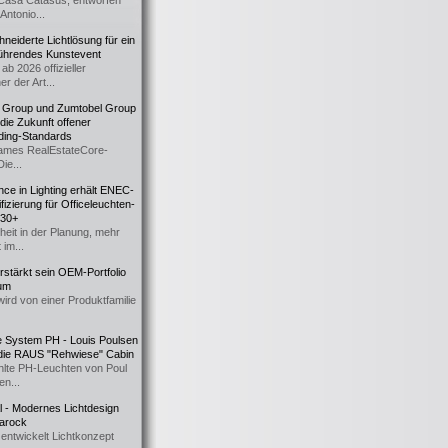
Casa Catasüs, entworfen
Antonio...
eiderte Lichtlösung für ein
führendes Kunstevent
ab 2026 offizieller
er der Art...
t Group und Zumtobel Group
 die Zukunft offener
ding-Standards
mes RealEstateCore-
Die...
ce in Lighting erhält ENEC-
fizierung für Officeleuchten-
730+
heit in der Planung, mehr
 im...
erstärkt sein OEM-Portfolio
ium
wird von einer Produktfamilie
e System PH - Louis Poulsen
 die RAUS "Rehwiese" Cabin
lte PH-Leuchten von Poul
n...
al - Modernes Lichtdesign
 Barock
entwickelt Lichtkonzept