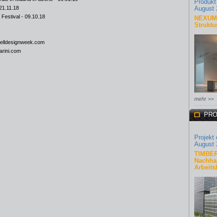
Produkt
21.11.18
August 
Festival
- 09.10.18
NEXUM 
Struktu
elldesignweek.com
arini.com
mehr >>
PRO
Projekt
August 
TIMBER
Nachhal
Arbeits