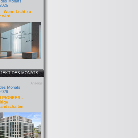
 des Monats
2026
- Wenn Licht zu
r wird
JEKT DES MONATS
Anzeige
 des Monats
2026
 PIONEER -
tige
landschaften