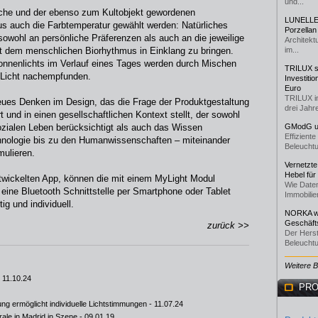
und...
oche und der ebenso zum Kultobjekt gewordenen
LUNELLE 
s auch die Farbtemperatur gewählt werden: Natürliches
Porzellan
 sowohl an persönliche Präferenzen als auch an die jeweilige
Architekt
it dem menschlichen Biorhythmus in Einklang zu bringen.
im...
onnenlichts im Verlauf eines Tages werden durch Mischen
TRILUX st
Licht nachempfunden.
Investiti
Euro
TRILUX i
 neues Denken im Design, das die Frage der Produktgestaltung
drei Jahre
 und in einen gesellschaftlichen Kontext stellt, der sowohl
zialen Leben berücksichtigt als auch das Wissen
GModG un
Effizient
chnologie bis zu den Humanwissenschaften – miteinander
Beleuchtu
mulieren.
Vernetzte
Hebel für
twickelten App, können die mit einem MyLight Modul
Wie Daten
eine Bluetooth Schnittstelle per Smartphone oder Tablet
Immobilie
ig und individuell.
NORKA we
Geschäfts
zurück >>
Der Herst
Beleuchtu
Weitere 
 11.10.24
PRO
ermöglicht individuelle Lichtstimmungen
- 11.07.24
le in Madrid in Szene
- 09.01.19