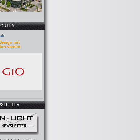
PORTRAIT
ait
Design mit
ion vereint
SLETTER