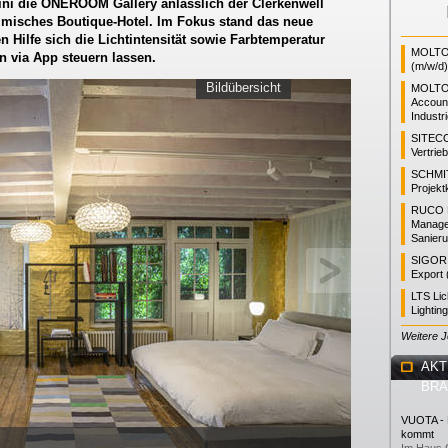
ini die ONEROOM Gallery anlässlich der Clerkenwell
ilmisches Boutique-Hotel. Im Fokus stand das neue
 Hilfe sich die Lichtintensität sowie Farbtemperatur
MOLTO 
n via App steuern lassen.
(m/w/d)
Bildübersicht
MOLTO
Accoun
Industr
SITEC
Vertrie
SCHMI
Projekt
RUCO L
Manager
Sanieru
SIGOR L
Export 
LTS Li
Lightin
Weitere 
AKT
BR
VUOTA - L
kommt