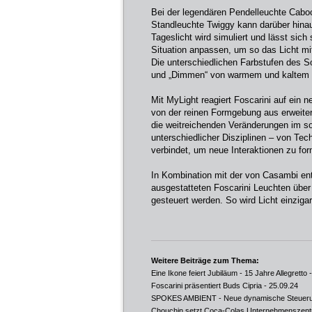
Bei der legendären Pendelleuchte Cab
Standleuchte Twiggy kann darüber hinau
Tageslicht wird simuliert und lässt sich
Situation anpassen, um so das Licht m
Die unterschiedlichen Farbstufen des S
und „Dimmen“ von warmem und kaltem 
Mit MyLight reagiert Foscarini auf ein
von der reinen Formgebung aus erweitert
die weitreichenden Veränderungen im so
unterschiedlicher Disziplinen – von Te
verbindet, um neue Interaktionen zu for
In Kombination mit der von Casambi en
ausgestatteten Foscarini Leuchten über 
gesteuert werden. So wird Licht einzigart
Weitere Beiträge zum Thema:
Eine Ikone feiert Jubiläum - 15 Jahre Allegretto
-
Foscarini präsentiert Buds Cipria
- 25.09.24
SPOKES AMBIENT - Neue dynamische Steuerung 
Chouchin setzt Coca-Colas Unternehmenszentra