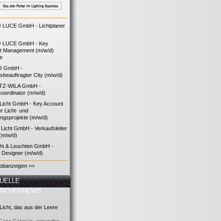
LUCE GmbH - Lichtplaner
 LUCE GmbH - Key
t Management (m/w/d)
ie
O GmbH -
bsbeauftragter City (m/w/d)
TZ-WILA GmbH -
koordinator (m/w/d)
icht GmbH - Key Account
 Licht- und
ngsprojekte (m/w/d)
icht GmbH - Verkaufsleiter
(m/w/d)
cht & Leuchten GmbH -
g Designer (m/w/d)
Jobanzeigen >>
UELLE
ANCHENNEWS
icht, das aus der Leere