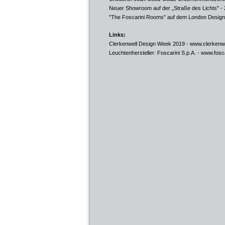
Neuer Showroom auf der „Straße des Lichts"
- 
"The Foscarini Rooms" auf dem London Design 
Links:
Clerkenwell Design Week 2019 -
www.clerkenw
Leuchtenhersteller: Foscarini S.p.A. -
www.fosc