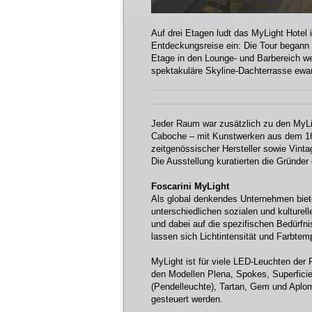
Auf drei Etagen ludt das MyLight Hotel
Entdeckungsreise ein: Die Tour begann
Etage in den Lounge- und Barbereich w
spektakuläre Skyline-Dachterrasse ewa
Jeder Raum war zusätzlich zu den MyLi
Caboche – mit Kunstwerken aus dem 16.
zeitgenössischer Hersteller sowie Vinta
Die Ausstellung kuratierten die Gründer
Foscarini MyLight
Als global denkendes Unternehmen biete
unterschiedlichen sozialen und kulturel
und dabei auf die spezifischen Bedürfni
lassen sich Lichtintensität und Farbtem
MyLight ist für viele LED-Leuchten der F
den Modellen Plena, Spokes, Superficie,
(Pendelleuchte), Tartan, Gem und Aplomb
gesteuert werden.