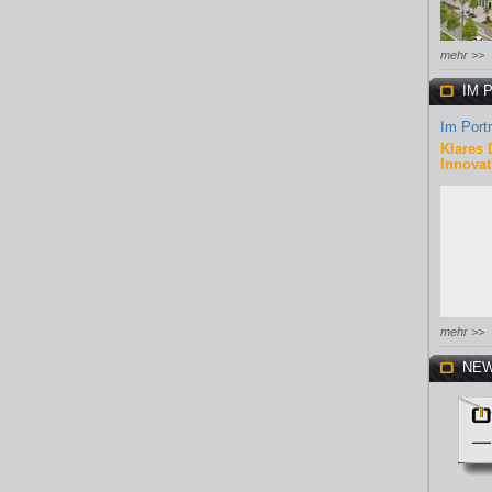
mehr >>
IM 
Im Portr
Klares 
Innovat
mehr >>
NEW