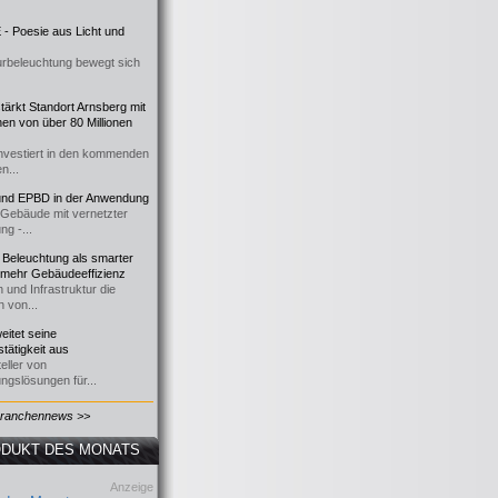
- Poesie aus Licht und
urbeleuchtung bewegt sich
ärkt Standort Arnsberg mit
onen von über 80 Millionen
nvestiert in den kommenden
n...
d EPBD in der Anwendung
e Gebäude mit vernetzter
ng -...
 Beleuchtung als smarter
 mehr Gebäudeeffizienz
 und Infrastruktur die
n von...
itet seine
tätigkeit aus
eller von
ngslösungen für...
Branchennews >>
DUKT DES MONATS
Anzeige