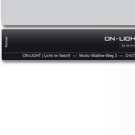
ON-LIGHT | Licht im Netz®
— Moritz-Walther-Weg 3
— D-673