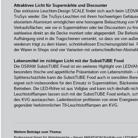
Attraktives Licht für Supermärkte und Discounter
Das exklusive Leuchten-Design SCALE findet sich auch beim LED
TruSys wieder. Die TruSys-Leuchten mit ihrem hochwertigen Gehäuse
eloxiertem Aluminium ermöglichen eine homogene Beleuchtung von 
Verkaufsflächen, wie sie in Supermärkten oder bei Discountern zu fin
wahlweise direkt an die Decke montiert oder abgependelt. Die Befest
Aufhängung sind in die Tragschienen versenkt, so dass sie von auße
wiederum trägt zu dem klaren, schnörkellosen Erscheinungsbild bei. 
der Waren in Shops sind vier Varianten mit unterschiedlichen Abstrahl
Lebensmittel im richtigen Licht mit der SubstiTUBE Food
Die OSRAM SubstiTUBE Food ist ein weiteres Highlight von LEDVANC
besonders frische und appetitliche Präsentation von Lebensmitteln – 
Splitterschutzfolie kann die SubstiTUBE Food auch in sensiblen Ber
eignet sich insbesondere für den Einsatz in Supermärkten, Bäckereie
Betrieben. Die LED-Röhre ist aus Vollglas und kann sich deshalb nich
Leuchtstofflampen lassen sich mit der SubstiTUBE Food einfach, sc
des KVG austauschen. Ladenbesitzer profitieren von einer Energieei
gegenüber herkömmlichen T8-Leuchtstofflampen am KVG.
Weitere Beiträge zum Thema:
Professional Smart für Wohnbereiche – Neues PARATHOM Portfolio von LEDVAN