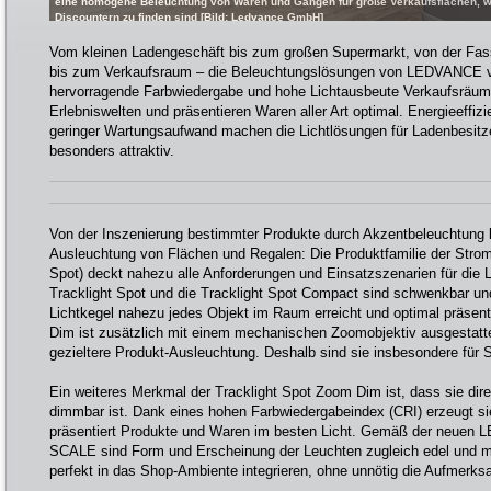
eine homogene Beleuchtung von Waren und Gängen für große Verkaufsflächen, wi
Discountern zu finden sind [Bild: Ledvance GmbH]
Vom kleinen Ladengeschäft bis zum großen Supermarkt, von der Fas
bis zum Verkaufsraum – die Beleuchtungslösungen von LEDVANCE v
hervorragende Farbwiedergabe und hohe Lichtausbeute Verkaufsräum
Erlebniswelten und präsentieren Waren aller Art optimal. Energieeffizi
geringer Wartungsaufwand machen die Lichtlösungen für Ladenbesitzer
besonders attraktiv.
Von der Inszenierung bestimmter Produkte durch Akzentbeleuchtung 
Ausleuchtung von Flächen und Regalen: Die Produktfamilie der Stroms
Spot) deckt nahezu alle Anforderungen und Einsatzszenarien für die 
Tracklight Spot und die Tracklight Spot Compact sind schwenkbar und
Lichtkegel nahezu jedes Objekt im Raum erreicht und optimal präsent
Dim ist zusätzlich mit einem mechanischen Zoomobjektiv ausgestatte
gezieltere Produkt-Ausleuchtung. Deshalb sind sie insbesondere für S
Ein weiteres Merkmal der Tracklight Spot Zoom Dim ist, dass sie dire
dimmbar ist. Dank eines hohen Farbwiedergabeindex (CRI) erzeugt si
präsentiert Produkte und Waren im besten Licht. Gemäß der neue
SCALE sind Form und Erscheinung der Leuchten zugleich edel und mi
perfekt in das Shop-Ambiente integrieren, ohne unnötig die Aufmerksa