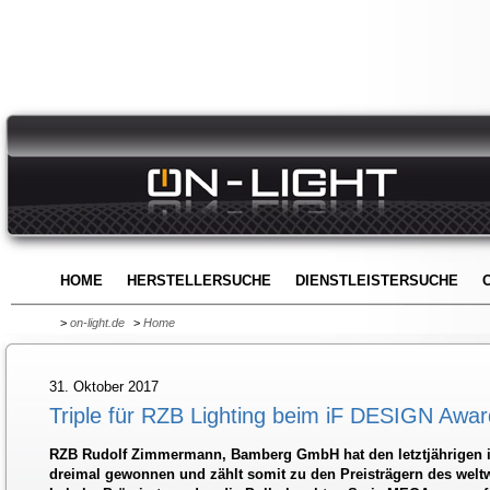
HOME
HERSTELLERSUCHE
DIENSTLEISTERSUCHE
>
on-light.de
>
Home
31. Oktober 2017
Triple für RZB Lighting beim iF DESIGN Awa
RZB Rudolf Zimmermann, Bamberg GmbH hat den letztjährigen 
dreimal gewonnen und zählt somit zu den Preisträgern des welt