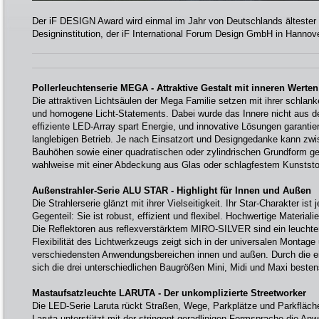
Der iF DESIGN Award wird einmal im Jahr von Deutschlands ältester
Designinstitution, der iF International Forum Design GmbH in Hannov
Pollerleuchtenserie MEGA - Attraktive Gestalt mit inneren Werten
Die attraktiven Lichtsäulen der Mega Familie setzen mit ihrer schlanke
und homogene Licht-Statements. Dabei wurde das Innere nicht aus d
effiziente LED-Array spart Energie, und innovative Lösungen garantie
langlebigen Betrieb. Je nach Einsatzort und Designgedanke kann zwi
Bauhöhen sowie einer quadratischen oder zylindrischen Grundform ge
wahlweise mit einer Abdeckung aus Glas oder schlagfestem Kunststoff
Außenstrahler-Serie ALU STAR - Highlight für Innen und Außen
Die Strahlerserie glänzt mit ihrer Vielseitigkeit. Ihr Star-Charakter ist
Gegenteil: Sie ist robust, effizient und flexibel. Hochwertige Materiali
Die Reflektoren aus reflexverstärktem MIRO-SILVER sind ein leuchten
Flexibilität des Lichtwerkzeugs zeigt sich in der universalen Montage
verschiedensten Anwendungsbereichen innen und außen. Durch die e
sich die drei unterschiedlichen Baugrößen Mini, Midi und Maxi beste
Mastaufsatzleuchte LARUTA - Der unkomplizierte Streetworker
Die LED-Serie Laruta rückt Straßen, Wege, Parkplätze und Parkfläche
Laruta unterstützt mit der stringent geradlinigen Formsprache die A