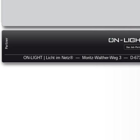
ON-LIGHT | Licht im Netz®
— Moritz-Walther-Weg 3
— D-673