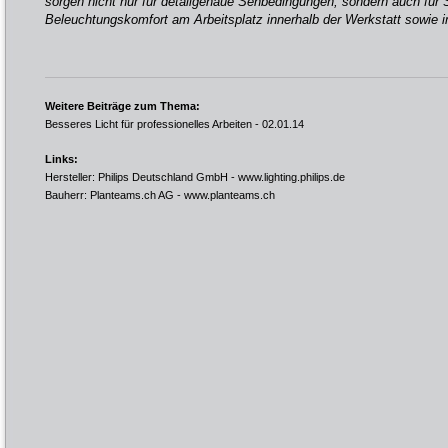
sorgen nicht nur für detailgenaue Sehbedingungen, sondern auch für 
Beleuchtungskomfort am Arbeitsplatz innerhalb der Werkstatt sowie 
Weitere Beiträge zum Thema:
Besseres Licht für professionelles Arbeiten
- 02.01.14
Links:
Hersteller: Philips Deutschland GmbH -
www.lighting.philips.de
Bauherr: Planteams.ch AG -
www.planteams.ch