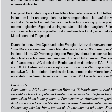
eigenes Ambiente.
Die gewählte Ausführung als Pendelleuchte bietet zweierlei Lichteffekt
indirektem Licht und sorgt nicht nur für normgerechtes Licht auf den A
auch die Raumdecken auf. So wirkt die Arbeitsumgebung großzügiger
optimale, gleichmäßige und uneingeschränkt bildschirmtaugliche Bele
sorgt die technisch ausgereifte rundumentblendete Optik, eine intell
Microlinsen und Flügeloptik.
Durch die innovative Optik und hohe Energieeffizienz der verwendete
SmartBalance eine Leuchtenlichtausbeute von bis zu 96 Lumen pro Wa
in einem bis zu 30 Prozent geringeren Energieverbrauch nieder als be
den ohnehin schon energiesparenden TL5-Leuchtstofflampen. Weitere 
die Planteams.ch AG durch den Betrieb an dem dimmbaren DALI-Betr
von 50.000 Betriebsstunden sorgt zudem für geringe Wartungskosten
neutralweiße Licht fördert überdies die Konzentration der Mitarbeiter
unterstützt die SmartBalance damit auch das Wohlbefinden und die Mo
Der Kunde
Planteams.ch AG ist ein modernes Büro mit 18 Mitarbeitern an zwei
versteht sich als kompetenter Berater und persönlicher Begleiter bei d
Immobilien-Ideen in der gesamten Zentralschweiz. Arbeitsschwerpunk
Ausführung von Ein- und Mehrfamilienhäusern, Gewerbebauten sowie
Ökonomiegebäuden. Hinzu kommt die Renovation mit oder ohne Energ