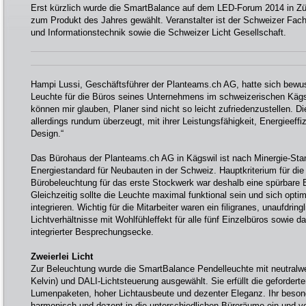
Erst kürzlich wurde die SmartBalance auf dem LED-Forum 2014 in Zü
zum Produkt des Jahres gewählt. Veranstalter ist der Schweizer Fach
und Informationstechnik sowie die Schweizer Licht Gesellschaft.
Hampi Lussi, Geschäftsführer der Planteams.ch AG, hatte sich bewu
Leuchte für die Büros seines Unternehmens im schweizerischen Kägsw
können mir glauben, Planer sind nicht so leicht zufriedenzustellen. D
allerdings rundum überzeugt, mit ihrer Leistungsfähigkeit, Energieeff
Design.“
Das Bürohaus der Planteams.ch AG in Kägswil ist nach Minergie-Sta
Energiestandard für Neubauten in der Schweiz. Hauptkriterium für di
Bürobeleuchtung für das erste Stockwerk war deshalb eine spürbare 
Gleichzeitig sollte die Leuchte maximal funktional sein und sich opti
integrieren. Wichtig für die Mitarbeiter waren ein filigranes, unaufdri
Lichtverhältnisse mit Wohlfühleffekt für alle fünf Einzelbüros sowie 
integrierter Besprechungsecke.
Zweierlei Licht
Zur Beleuchtung wurde die SmartBalance Pendelleuchte mit neutralwe
Kelvin) und DALI-Lichtsteuerung ausgewählt. Sie erfüllt die geforder
Lumenpaketen, hoher Lichtausbeute und dezenter Eleganz. Ihr besond
harmonisch und dezent in die unterschiedlichen Büroräume ein und v