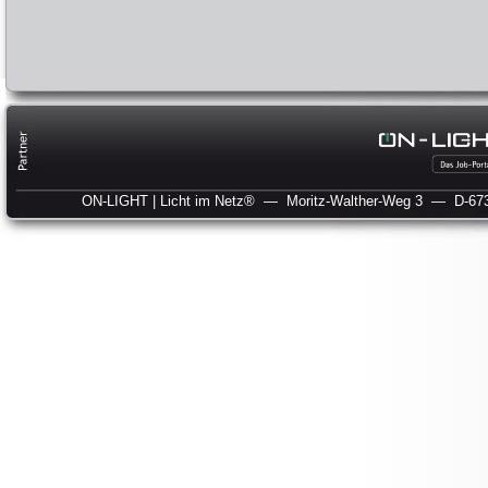
ON-LIGHT | Licht im Netz®
— Moritz-Walther-Weg 3
— D-673