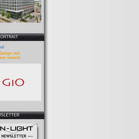
PORTRAIT
ait
Design mit
ion vereint
SLETTER