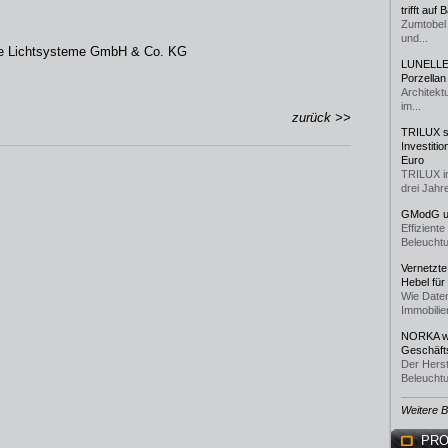
trifft auf
Zumtobel 
und...
che Lichtsysteme GmbH & Co. KG
LUNELLE 
Porzellan
Architekt
im...
zurück >>
TRILUX st
Investiti
Euro
TRILUX i
drei Jahre
GModG un
Effizient
Beleuchtu
Vernetzte
Hebel für
Wie Daten
Immobilie
NORKA we
Geschäfts
Der Herst
Beleuchtu
Weitere 
PRO