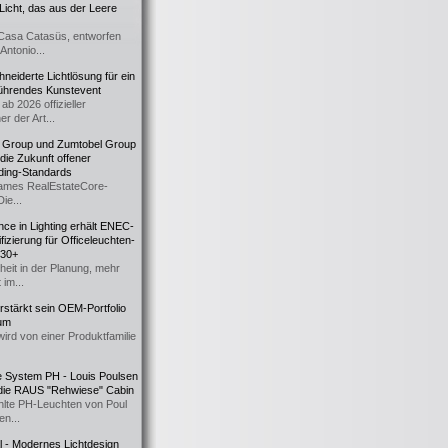
icht, das aus der Leere
Casa Catasüs, entworfen
Antonio...
eiderte Lichtlösung für ein
führendes Kunstevent
ab 2026 offizieller
er der Art...
t Group und Zumtobel Group
 die Zukunft offener
ding-Standards
mes RealEstateCore-
Die...
ce in Lighting erhält ENEC-
fizierung für Officeleuchten-
730+
heit in der Planung, mehr
 im...
erstärkt sein OEM-Portfolio
ium
wird von einer Produktfamilie
e System PH - Louis Poulsen
 die RAUS "Rehwiese" Cabin
lte PH-Leuchten von Poul
n...
al - Modernes Lichtdesign