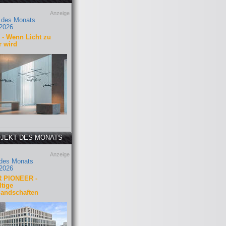
Anzeige
 des Monats
2026
- Wenn Licht zu
r wird
JEKT DES MONATS
Anzeige
 des Monats
2026
 PIONEER -
tige
landschaften