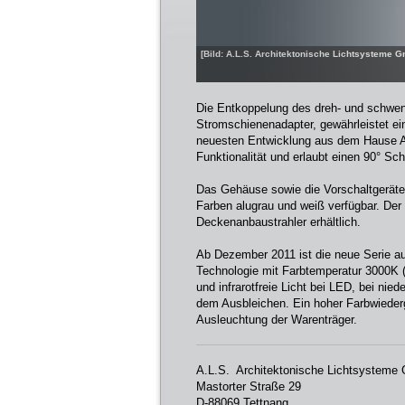
[Bild: A.L.S. Architektonische Lichtsysteme 
Die Entkoppelung des dreh- und schwen
Stromschienenadapter, gewährleistet e
neuesten Entwicklung aus dem Hause A.L
Funktionalität und erlaubt einen 90° 
Das Gehäuse sowie die Vorschaltgeräte
Farben alugrau und weiß verfügbar. Der 
Deckenanbaustrahler erhältlich.
Ab Dezember 2011 ist die neue Serie au
Technologie mit Farbtemperatur 3000K
und infrarotfreie Licht bei LED, bei ni
dem Ausbleichen. Ein hoher Farbwieder
Ausleuchtung der Warenträger.
A.L.S. Architektonische Lichtsystem
Mastorter Straße 29
D-88069 Tettnang