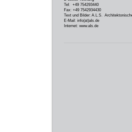
Tel: +49 754293440
Fax: +49 7542934430
Text und Bilder: A.L.S. Architektonis
E-Mail:
info(at)als.de
Internet:
www.als.de