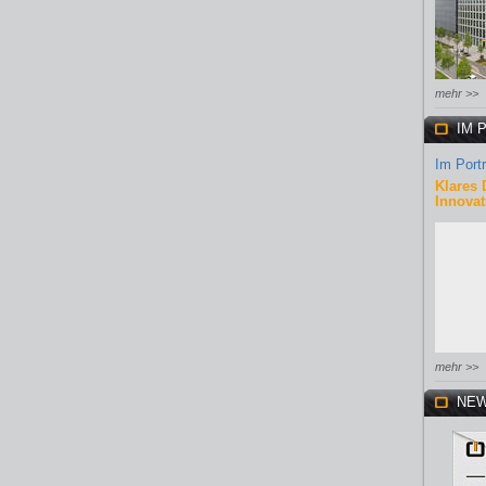
mehr >>
IM 
Im Portr
Klares 
Innovat
mehr >>
NEW