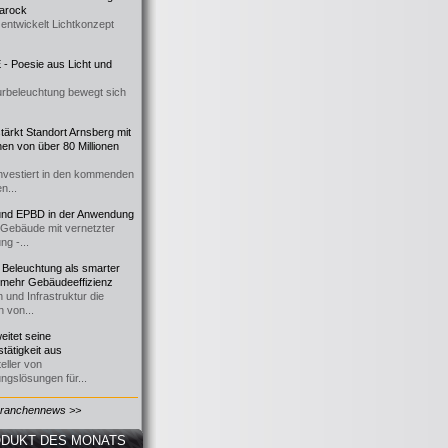
 Barock
entwickelt Lichtkonzept
- Poesie aus Licht und
urbeleuchtung bewegt sich
ärkt Standort Arnsberg mit
onen von über 80 Millionen
nvestiert in den kommenden
n...
d EPBD in der Anwendung
e Gebäude mit vernetzter
ng -...
 Beleuchtung als smarter
 mehr Gebäudeeffizienz
 und Infrastruktur die
n von...
itet seine
tätigkeit aus
eller von
ngslösungen für...
Branchennews >>
DUKT DES MONATS