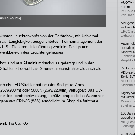
VUOTA - L
kommt
Im Haus 
von Jose 
GmbH & Co. KG]
Maßgeschn
weltweit 
ERCO ist 
kbaren Leuchtenkopfs von der Gerätebox, mit Universal-
Lichtpartn
in auf Langlebigkeit ausgerichtetes Thermomanagement der
Fagerhul
.S.. Die klare Linienführung vereinigt Design und
gestalten
Schwenkbereich des Leuchtengehäuses.
Smartbuil
Gemeinsa
Projekt - 
box sind aus Aluminiumdruckguss gefertigt und in den
Strahler ist sowohl als Stromschienenstrahler als auch als
Performan
VDE-Zerti
Serie SL
Mehr Frei
ch als LED-Strahler mit neuster Bridgelux–Array–
Sicherheit
 (25W/200lm) oder 5000K (26W/2200lm) verfügbar: Das UV-
Signify v
ederer Temperaturentwicklung, schützt empfindliche Waren vor
mit Xitan
gabewert CRI>85 (WW) ermöglicht im Shop die farbtreue
Xitanium 
zu einer...
100 Jahr
gestaltet
Ausgewäh
e GmbH & Co. KG
Henningse
Orelli Sa