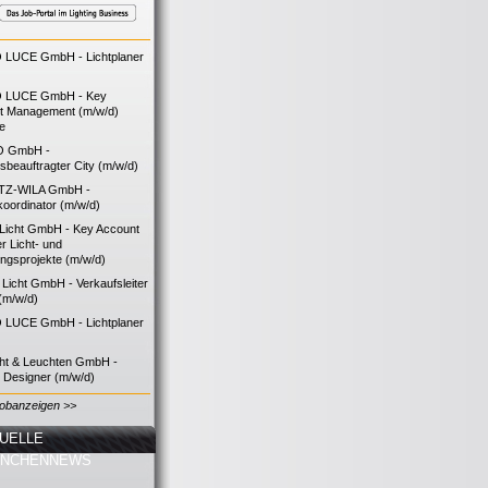
LUCE GmbH - Lichtplaner
 LUCE GmbH - Key
t Management (m/w/d)
ie
O GmbH -
bsbeauftragter City (m/w/d)
TZ-WILA GmbH -
koordinator (m/w/d)
icht GmbH - Key Account
 Licht- und
ngsprojekte (m/w/d)
icht GmbH - Verkaufsleiter
(m/w/d)
LUCE GmbH - Lichtplaner
cht & Leuchten GmbH -
g Designer (m/w/d)
Jobanzeigen >>
UELLE
ANCHENNEWS