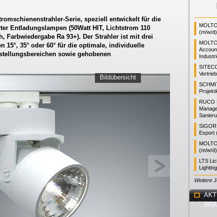
romschienenstrahler-Serie, speziell entwickelt für die
MOLTO 
rter Entladungslampen (50Watt HIT, Lichtstrom 110
(m/w/d)
, Farbwiedergabe Ra 93+). Der Strahler ist mit drei
MOLTO
15°, 35° oder 60° für die optimale, individuelle
Accoun
stellungsbereichen sowie gehobenen
Industr
SITEC
Vertrie
Bildübersicht
SCHMI
Projekt
RUCO L
Manager
Sanieru
SIGOR L
Export 
MOLTO 
(m/w/d)
LTS Li
Lightin
Weitere 
AKT
BR