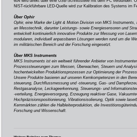
604 wird direkt über eine USB-Schnittstelle mit dem PC verbunden. Op
NIST-rückführbare LED-Quelle wird zur Kalibration des Systems im F
Über Ophir
Ophir, eine Marke der Light & Motion Division von MKS Instruments, In
an Messtechnik, darunter Leistungs- sowie Energiesensoren und Stra
entwickelt kontinuierlich innovative Produkte zur Messung von Lase
modularen, individuell anpassbaren Lösungen werden rund um die Welt
im militärischen Bereich und der Forschung eingesetzt.
Über MKS Instruments
MKS Instruments ist ein weltweit führender Anbieter von Instrument
Prozesssteuerungen zum Messen, Überwachen, Steuern und Analysier
hochentwickelten Produktionsprozessen zur Optimierung der Prozessl
Unsere Produkte basieren auf unseren Kernkompetenzen in den Ber
steuerung, Durchflussmessung und -steuerung, Gas- und Dampferze
Restgasanalyse, Leckageerkennung, Steuerungs- und Informationste
-verteilung, Energieversorgung, Erzeugung reaktiver Gase, Vakuumte
Hochpräzisionspositionierung, Vibrationsisolierung, Optik sowie laser
Kernmärkten zählen die Halbleiterproduktion, die Investitionsgüterindu
Forschung und Wissenschaft.