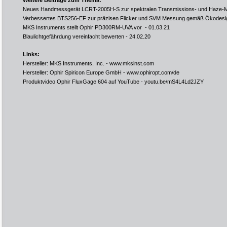
Weitere Beiträge zum Thema:
Neues Handmessgerät LCRT-2005H-S zur spektralen Transmissions- und Haze-
Verbessertes BTS256-EF zur präzisen Flicker und SVM Messung gemäß Ökodesign
MKS Instruments stellt Ophir PD300RM-UVA vor
- 01.03.21
Blaulichtgefährdung vereinfacht bewerten
- 24.02.20
Links:
Hersteller: MKS Instruments, Inc. -
www.mksinst.com
Hersteller: Ophir Spiricon Europe GmbH -
www.ophiropt.com/de
Produktvideo Ophir FluxGage 604 auf YouTube -
youtu.be/mS4L4Ld2JZY