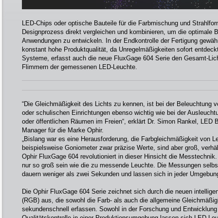
LED-Chips oder optische Bauteile für die Farbmischung und Strahlfo
Designprozess direkt vergleichen und kombinieren, um die optimale 
Anwendungen zu entwickeln. In der Endkontrolle der Fertigung gewäh
konstant hohe Produktqualität, da Unregelmäßigkeiten sofort entdeck
Systeme, erfasst auch die neue FluxGage 604 Serie den Gesamt-Lic
Flimmern der gemessenen LED-Leuchte.
“Die Gleichmäßigkeit des Lichts zu kennen, ist bei der Beleuchtung v
oder schulischen Einrichtungen ebenso wichtig wie bei der Ausleuch
oder öffentlichen Räumen im Freien“, erklärt Dr. Simon Rankel, LED
Manager für die Marke Ophir.
„Bislang war es eine Herausforderung, die Farbgleichmäßigkeit von L
beispielsweise Goniometer zwar präzise Werte, sind aber groß, verhä
Ophir FluxGage 604 revolutioniert in dieser Hinsicht die Messtech
nur so groß sein wie die zu messende Leuchte. Die Messungen selbs
dauern weniger als zwei Sekunden und lassen sich in jeder Umgebung
Die Ophir FluxGage 604 Serie zeichnet sich durch die neuen intellige
(RGB) aus, die sowohl die Farb- als auch die allgemeine Gleichmäßi
sekundenschnell erfassen. Sowohl in der Forschung und Entwicklung 
Qualitätskontrolle in einer Produktionsumgebung lassen sich LED-Le