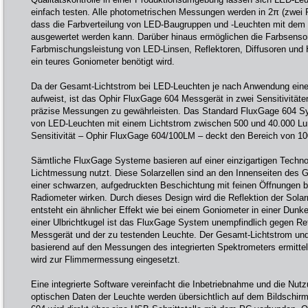
einfach testen. Alle photometrischen Messungen werden in 2π (zwei P
dass die Farbverteilung von LED-Baugruppen und -Leuchten mit dem
ausgewertet werden kann. Darüber hinaus ermöglichen die Farbsensor
Farbmischungsleistung von LED-Linsen, Reflektoren, Diffusoren und
ein teures Goniometer benötigt wird.
Da der Gesamt-Lichtstrom bei LED-Leuchten je nach Anwendung eine
aufweist, ist das Ophir FluxGage 604 Messgerät in zwei Sensitivitäten 
präzise Messungen zu gewährleisten. Das Standard FluxGage 604 S
von LED-Leuchten mit einem Lichtstrom zwischen 500 und 40.000 Lum
Sensitivität – Ophir FluxGage 604/100LM – deckt den Bereich von 10
Sämtliche FluxGage Systeme basieren auf einer einzigartigen Technolo
Lichtmessung nutzt. Diese Solarzellen sind an den Innenseiten des
einer schwarzen, aufgedruckten Beschichtung mit feinen Öffnungen be
Radiometer wirken. Durch dieses Design wird die Reflektion der Solar
entsteht ein ähnlicher Effekt wie bei einem Goniometer in einer Du
einer Ulbrichtkugel ist das FluxGage System unempfindlich gegen R
Messgerät und der zu testenden Leuchte. Der Gesamt-Lichtstrom un
basierend auf den Messungen des integrierten Spektrometers ermittel
wird zur Flimmermessung eingesetzt.
Eine integrierte Software vereinfacht die Inbetriebnahme und die Nut
optischen Daten der Leuchte werden übersichtlich auf dem Bildschirm