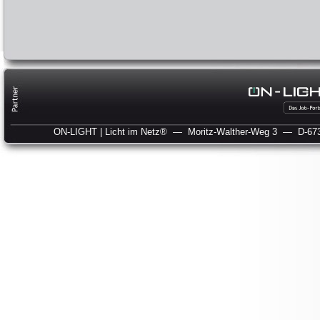
ON-LIGHT | Licht im Netz®
— Moritz-Walther-Weg 3
— D-673