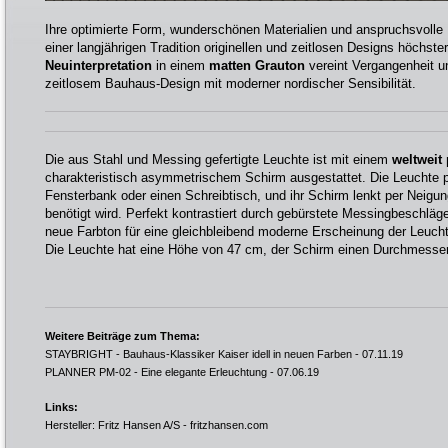
Ihre optimierte Form, wunderschönen Materialien und anspruchsvolle
einer langjährigen Tradition originellen und zeitlosen Designs höchster
Neuinterpretation
in einem
matten Grauton
vereint Vergangenheit 
zeitlosem Bauhaus-Design mit moderner nordischer Sensibilität.
Die aus Stahl und Messing gefertigte Leuchte ist mit einem
weltweit
charakteristisch asymmetrischem Schirm ausgestattet. Die Leuchte pa
Fensterbank oder einen Schreibtisch, und ihr Schirm lenkt per Neigun
benötigt wird. Perfekt kontrastiert durch gebürstete Messingbeschläge
neue Farbton für eine gleichbleibend moderne Erscheinung der Leucht
Die Leuchte hat eine Höhe von 47 cm, der Schirm einen Durchmesse
Weitere Beiträge zum Thema:
STAYBRIGHT - Bauhaus-Klassiker Kaiser idell in neuen Farben
- 07.11.19
PLANNER PM-02 - Eine elegante Erleuchtung
- 07.06.19
Links:
Hersteller: Fritz Hansen A/S -
fritzhansen.com