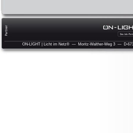
ON-LIGHT | Licht im Netz®
— Moritz-Walther-Weg 3
— D-673