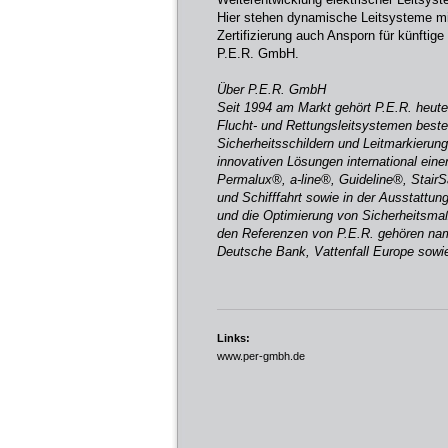
Hier stehen dynamische Leitsysteme mit
Zertifizierung auch Ansporn für künftig
P.E.R. GmbH.
Über P.E.R. GmbH
Seit 1994 am Markt gehört P.E.R. heut
Flucht- und Rettungsleitsystemen beste
Sicherheitsschildern und Leitmarkieru
innovativen Lösungen international ei
Permalux®, a-line®, Guideline®, StairS
und Schifffahrt sowie in der Ausstattu
und die Optimierung von Sicherheitsm
den Referenzen von P.E.R. gehören na
Deutsche Bank, Vattenfall Europe sow
Links:
www.per-gmbh.de