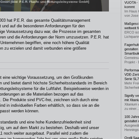
. GmbH [Bild: P.E.R. Flucht- und Rettungsleitsysteme GmbH]
VUOTA - L
kommt
Im Haus 
von Jose 
2003 hat P.E.R. das gesamte Qualitätsmanagement
Maßgeschn
lt und auf die besonderen Anforderungen für den
weltweit 
htige Voraussetzung dazu war, die Prozesse im gesamten
ERCO ist 
ieren und die Anforderungen der Norm umzusetzen. P.E.R. hat
Lichtpartn
Unternehmen begriffen, eine noch höhere Qualität
Fagerhul
en zu erzielen und damit verbunden eine größere
gestalten
Smartbuil
Gemeinsa
Projekt - 
Performan
VDE-Zerti
rneut eine wichtige Voraussetzung, um den Großkunden
Serie SL
rn und bietet damit höchste Sicherheitsstandards im Bereich
Mehr Frei
Sicherheit
tungsleitsysteme für die Luftfahrt. Beispielsweise werden in
forderungen an die Materialien bezogen auf das
Signify v
t. Die Produkte sind PVC-frei, zeichnen sich durch eine
mit Xitan
Xitanium 
d in individuellen Farben erhältlich, so dass sie an die
zu einer...
gepasst werden können.
100 Jahr
gestaltet
sstandards und eine hohe Kundenzufriedenheit sind
Ausgewäh
tig, um auf dem Markt zu bestehen. Deshalb wird unser
Henningse
noch weiter ausgebaut. Parallel wird zudem die
Orelli Sa
teme im kommenden Jahr bei uns eine große Rolle spielen.