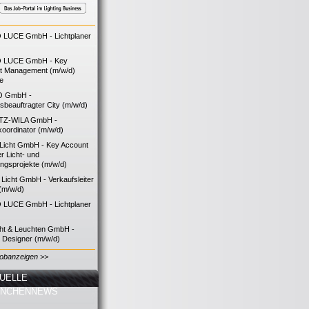
LUCE GmbH - Lichtplaner
 LUCE GmbH - Key
t Management (m/w/d)
ie
O GmbH -
bsbeauftragter City (m/w/d)
TZ-WILA GmbH -
koordinator (m/w/d)
icht GmbH - Key Account
 Licht- und
ngsprojekte (m/w/d)
icht GmbH - Verkaufsleiter
(m/w/d)
LUCE GmbH - Lichtplaner
cht & Leuchten GmbH -
g Designer (m/w/d)
Jobanzeigen >>
UELLE
ANCHENNEWS