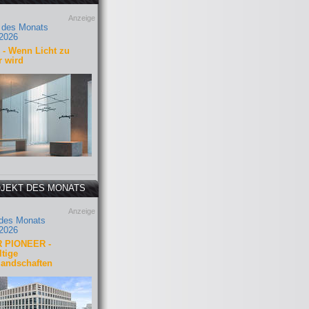
Anzeige
 des Monats
2026
- Wenn Licht zu
r wird
JEKT DES MONATS
Anzeige
 des Monats
2026
 PIONEER -
tige
landschaften