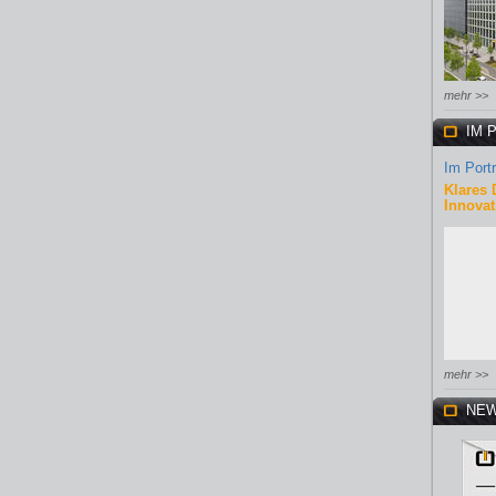
mehr >>
IM 
Im Portr
Klares 
Innovat
mehr >>
NEW