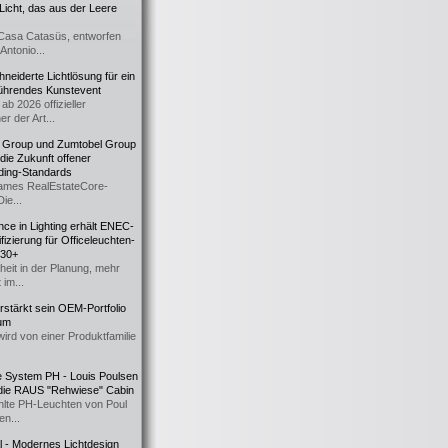
icht, das aus der Leere
Casa Catasüs, entworfen
Antonio...
eiderte Lichtlösung für ein
führendes Kunstevent
ab 2026 offizieller
er der Art...
t Group und Zumtobel Group
 die Zukunft offener
ding-Standards
mes RealEstateCore-
Die...
ce in Lighting erhält ENEC-
fizierung für Officeleuchten-
730+
heit in der Planung, mehr
 im...
erstärkt sein OEM-Portfolio
ium
wird von einer Produktfamilie
e System PH - Louis Poulsen
 die RAUS "Rehwiese" Cabin
lte PH-Leuchten von Poul
n...
al - Modernes Lichtdesign