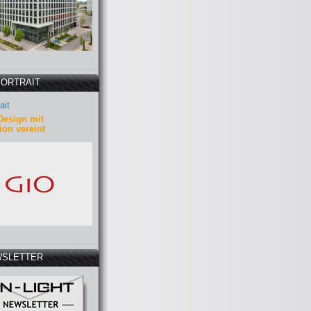
PORTRAIT
ait
Design mit
ion vereint
SLETTER