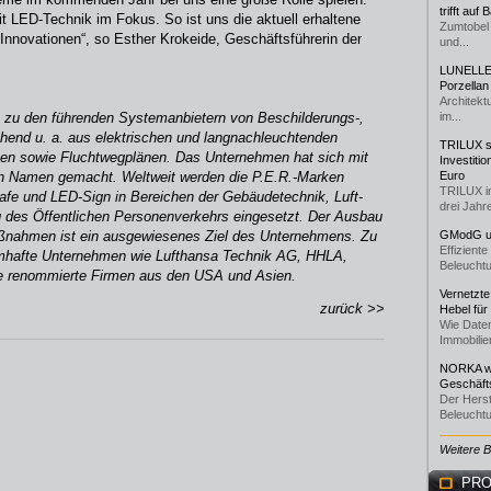
trifft auf
 LED-Technik im Fokus. So ist uns die aktuell erhaltene
Zumtobel 
e Innovationen“, so Esther Krokeide, Geschäftsführerin der
und...
LUNELLE 
Porzellan
Architekt
e zu den führenden Systemanbietern von Beschilderungs-,
im...
hend u. a. aus elektrischen und langnachleuchtenden
TRILUX st
ngen sowie Fluchtwegplänen. Das Unternehmen hat sich mit
Investiti
nen Namen gemacht. Weltweit werden die P.E.R.-Marken
Euro
TRILUX i
afe und LED-Sign in Bereichen der Gebäudetechnik, Luft-
drei Jahre
ng des Öffentlichen Personenverkehrs eingesetzt. Der Ausbau
aßnahmen ist ein ausgewiesenes Ziel des Unternehmens. Zu
GModG un
Effizient
mhafte Unternehmen wie Lufthansa Technik AG, HHLA,
Beleuchtu
ie renommierte Firmen aus den USA und Asien.
Vernetzte
zurück >>
Hebel für
Wie Daten
Immobilie
NORKA we
Geschäfts
Der Herst
Beleuchtu
Weitere 
PRO