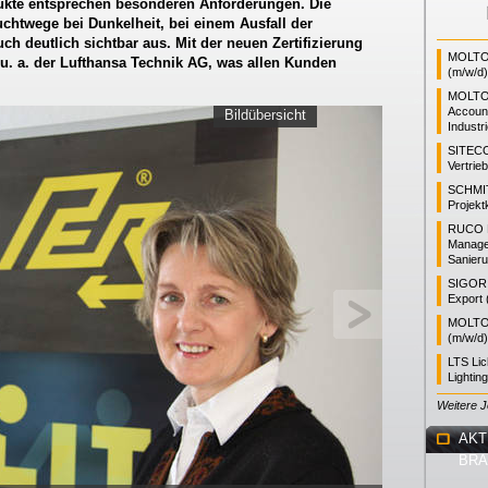
odukte entsprechen besonderen Anforderungen. Die
uchtwege bei Dunkelheit, bei einem Ausfall der
 deutlich sichtbar aus. Mit der neuen Zertifizierung
MOLTO 
 u. a. der Lufthansa Technik AG, was allen Kunden
(m/w/d)
MOLTO
Accoun
Bildübersicht
Industr
SITEC
Vertrie
SCHMI
Projekt
RUCO L
Manager
Sanieru
SIGOR L
Export 
MOLTO 
(m/w/d)
LTS Li
Lightin
Weitere 
AKT
BR