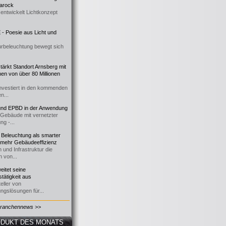
 Barock
entwickelt Lichtkonzept
- Poesie aus Licht und
urbeleuchtung bewegt sich
ärkt Standort Arnsberg mit
onen von über 80 Millionen
nvestiert in den kommenden
n...
d EPBD in der Anwendung
e Gebäude mit vernetzter
ng -...
 Beleuchtung als smarter
 mehr Gebäudeeffizienz
 und Infrastruktur die
n von...
itet seine
tätigkeit aus
eller von
ngslösungen für...
Branchennews >>
DUKT DES MONATS