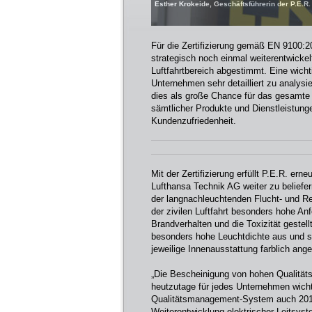
Esther Krokeide, Geschäftsführerin der P.E.R
Für die Zertifizierung gemäß EN 9100:
strategisch noch einmal weiterentwicke
Luftfahrtbereich abgestimmt. Eine wic
Unternehmen sehr detailliert zu analys
dies als große Chance für das gesamte 
sämtlicher Produkte und Dienstleistung
Kundenzufriedenheit.
Mit der Zertifizierung erfüllt P.E.R. e
Lufthansa Technik AG weiter zu beliefe
der langnachleuchtenden Flucht- und Ret
der zivilen Luftfahrt besonders hohe An
Brandverhalten und die Toxizität gestell
besonders hohe Leuchtdichte aus und sin
jeweilige Innenausstattung farblich an
„Die Bescheinigung von hohen Qualität
heutzutage für jedes Unternehmen wich
Qualitätsmanagement-System auch 2011 
Weiterentwicklung elektrischer Leitsys